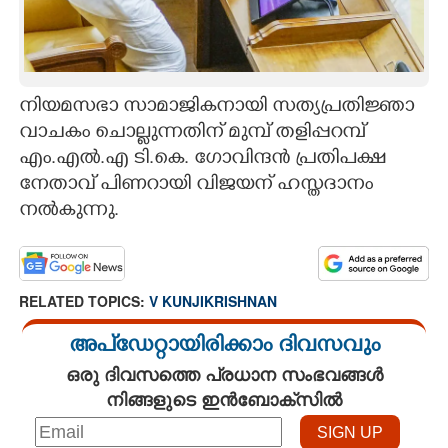
CARTOONS
LITERATURE
നിയമസഭാ സാമാജികനായി സത്യപ്രതിജ്ഞാ
വാചകം ചൊല്ലുന്നതിന് മുമ്പ് തളിപ്പറമ്പ്
ZOOM
എം.എൽ.എ ടി.കെ. ഗോവിന്ദൻ പ്രതിപക്ഷ
നേതാവ് പിണറായി വിജയന് ഹസ്തദാനം
CONTACT US
നൽകുന്നു.
RELATED TOPICS:
V KUNJIKRISHNAN
അപ്ഡേറ്റായിരിക്കാം ദിവസവും
ഒരു ദിവസത്തെ പ്രധാന സംഭവങ്ങൾ
നിങ്ങളുടെ ഇൻബോക്സിൽ