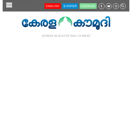
SECTIONS
ENGLISH
E-PAPER
KĀZHCHA
HOME
LATEST
SUNDAY, 09 AUGUST 2026 1.31 PM IST
AUDIO
NOTIFIED NEWS
POLL
KERALA
LOCAL
NEWS 360
CASE DIARY