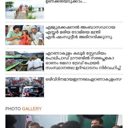
സ്കൂളിലെ ക്യാമ്പിലെത്തിയ കുട്ടികൾ
ഉണക്കിയെടുക്കാം....
കളികളിലേർപ്പെട്ടപ്പോൾ
എജ്യുക്കേഷനൽ അംബാസഡറായ
എസ്തർ മരിയ ടോമിയെ മന്ത്രി
എൻ.ഷംസുദ്ദീൻ അഭിനന്ദിക്കുന്നു.
എറണാകുളം കലൂർ സ്റ്റേഡിയം
ഹെലിപാഡ് ഗ്രൗണ്ടിൽ സപ്ളൈകോ
ഓണം മെഗാ ട്രേഡ് ഫെയർ
സംസ്ഥാനതല ഉദ്ഘാടനം നിർവഹിച്ച്
സ്റ്റാൾ സന്ദർശിക്കുന്ന മുഖ്യമന്ത്രി
വി.ഡി. സതീശൻ. മന്ത്രി അനൂപ്
ഒഴിവ് ദിനമായ ഇന്നലെ എറണാകുളം സൗത്ത്
ജേക്കബ് സമീപം
PHOTO
GALLERY