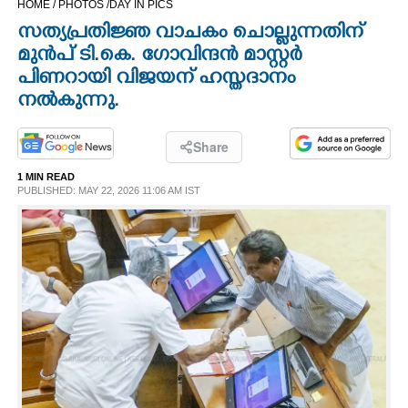
HOME /
PHOTOS /
DAY IN PICS
CINEMA
സത്യപ്രതിജ്ഞ വാചകം ചൊല്ലുന്നതിന്
മുൻപ് ടി.കെ. ഗോവിന്ദൻ മാസ്റ്റർ
OPINION
പിണറായി വിജയന് ഹസ്തദാനം
നൽകുന്നു.
PHOTOS
Share
LIFESTYLE
1 MIN READ
PUBLISHED: MAY 22, 2026 11:06 AM IST
SPIRITUAL
INFO+
ART
ASTRO