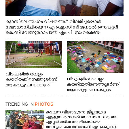
ക്യാമ്പിലെ അംഗം വിഷമങ്ങൾ വിവരിച്ചപ്പോൾ
സമാധാനിപ്പിക്കുന്ന എ.ഐ.സി.സി ജനറൽ സെക്രട്ടറി
കെ.സി വേണുഗോപാൽ എം.പി. സഹകരണ-
എക്സൈസ് വകുപ്പ് മന്ത്രി എം. ലിജു, എന്നിവർ
വീടുകളിൽ വെള്ളം
വീടുകളിൽ വെള്ളം
കയറിയതിനെത്തുടർന്ന്
കയറിയതിനെത്തുടർന്ന്
ആലപ്പുഴ ചമ്പക്കുളം
ആലപ്പുഴ ചമ്പക്കുളം
ഫാദർ തോമസ്
ഫാദർ തോമസ്
പോരൂക്കര സെൻട്രൽ
പോരൂക്കര സെൻട്രൽ
സ്കൂളിലെ ദുരിതാശ്വാസ
TRENDING IN
PHOTOS
സ്കൂളിലെ ദുരിതാശ്വാസ
ക്യാമ്പിലെത്തിയവർ
ക്യാമ്പിലെത്തിയവർ മഴ
വസ്ത്രങ്ങൾ
കട്ടപ്പന വിദ്യാഭ്യാസ ജില്ലയുടെ
എജ്യുക്കേഷനൽ അംബാസഡറായ
മാറിനിന്ന ഇടവേളയിൽ
ഉണക്കാനിട്ടിരിക്കുന്ന
എസ്തർ മരിയ ടോമിക്കൊപ്പം
ക്യാമ്പ് പരിസരത്ത്
ഗോൾപോസ്റ്റിന് മുന്നിൽ
അദ്ധ്യാപകർ സെൽഫി എടുക്കുന്നു.
വസ്ത്രങ്ങൾ