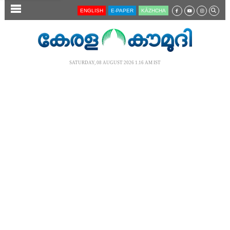
SECTIONS
ENGLISH
E-PAPER
KĀZHCHA
HOME
LATEST
SATURDAY, 08 AUGUST 2026 1.16 AM IST
AUDIO
NOTIFIED NEWS
POLL
KERALA
LOCAL
NEWS 360
CASE DIARY