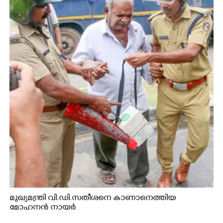
×
Share this link
Copy Link
മുഖ്യമന്ത്രി വി.ഡി.സതീശനെ കാണാനെത്തിയ
മോഹനൻ നായർ