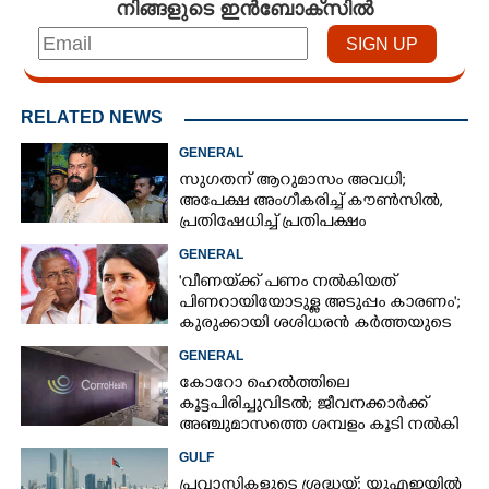
നിങ്ങളുടെ ഇൻബോക്സിൽ
RELATED NEWS
GENERAL
സുഗതന് ആറുമാസം അവധി;
അപേക്ഷ അംഗീകരിച്ച് കൗൺസിൽ,
പ്രതിഷേധിച്ച് പ്രതിപക്ഷം
GENERAL
'വീണയ്‌ക്ക് പണം നൽകിയത്
പിണറായിയോടുള്ള അടുപ്പം കാരണം';
കുരുക്കായി ശശിധരൻ കർത്തയുടെ
മൊഴി
GENERAL
കോറോ ഹെൽത്തിലെ
കൂട്ടപിരിച്ചുവിടൽ; ജീവനക്കാർക്ക്
അഞ്ചുമാസത്തെ ശമ്പളം കൂടി നൽകി
GULF
പ്രവാസികളുടെ ശ്രദ്ധയ്ക്ക്: യുഎഇയിൽ