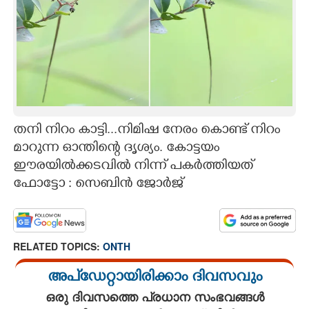
CARTOONS
LITERATURE
ZOOM
തനി നിറം കാട്ടി...നിമിഷ നേരം കൊണ്ട് നിറം
CONTACT US
മാറുന്ന ഓന്തിന്റെ ദൃശ്യം. കോട്ടയം
ഈരയിൽക്കടവിൽ നിന്ന് പകർത്തിയത്
ഫോട്ടോ : സെബിൻ ജോർജ്
RELATED TOPICS:
ONTH
അപ്ഡേറ്റായിരിക്കാം ദിവസവും
ഒരു ദിവസത്തെ പ്രധാന സംഭവങ്ങൾ