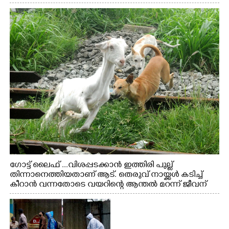
ഗോട്ട് ലൈഫ് ...വിശപ്പടക്കാൻ ഇത്തിരി പുല്ല്
തിന്നാനെത്തിയതാണ് ആട്. തെരുവ് നായ്ക്കൾ കടിച്ച്
കീറാൻ വന്നതോടെ വയറിന്റെ ആന്തൽ മറന്ന് ജീവന്
വേണ്ടിയായി ഓട്ടം. എറണാകുളം വാത്തുരുത്തിയിൽ
നിന്നുള്ള കാഴ്ച