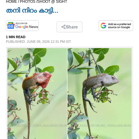
HOME /
PHOTOS /
SHOOT @ SIGHT
CINEMA
തനി നിറം കാട്ടി...
OPINION
Share
1 MIN READ
PHOTOS
PUBLISHED: JUNE 09, 2026 12:31 PM IST
LIFESTYLE
SPIRITUAL
INFO+
ART
ASTRO