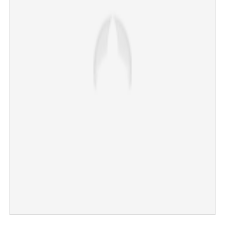
×
Share this link
Copy Link