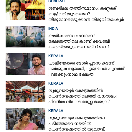
GENERAL
ശബരിമല തന്ത്രിസ്ഥാനം; കണ്ഠരര്
രാജീവര് തുടരുമോ?
തീരുമാനമെടുക്കാൻ തിരുവിതാംകൂർ
ദേവസ്വം ബോർഡ്
INDIA
ക്ഷമിക്കണേ ഭഗവാനേ!
ക്ഷേത്രത്തിലെ കാണിക്കവഞ്ചി
കുത്തിത്തുറക്കുന്നതിന് മുമ്പ്
പ്രാർത്ഥിച്ച് കള്ളന്മാർ
KERALA
പാലിയേക്കര ടോൾ പ്ലാസ കടന്ന്
അർജുൻ ആയങ്കി,​ ദൃശ്യങ്ങൾ പുറത്ത്
; വടക്കുംനാഥ ക്ഷേത്ര
മൈതാനത്തുണ്ടെന്ന് ഫേസ്ബുക്ക്
KERALA
പോസ്റ്റ്
ഗുരുവായൂർ ക്ഷേത്രത്തിൽ
പെൺവേഷത്തിലെത്തി വധശ്രമം;
പിന്നിൽ വിദേശത്തുള്ള ഭാര്യക്ക്
ചിത്രങ്ങൾ അയച്ചതിലെ പക
KERALA
ഗുരുവായൂർ ക്ഷേത്രത്തിലെ
പടിഞ്ഞാറെ നടയിൽ
പെൺവേഷത്തിൽ യുവാവ്,​