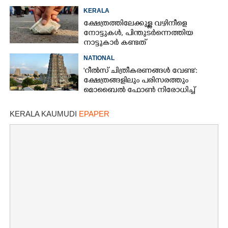
കസ്റ്റഡിയിലെടുത്തപ്പോൾ
KERALA
തെളിഞ്ഞത് വൻഗൂഢാലോചന
ക്ഷേത്രത്തിലേക്കുള്ള വഴിനീളെ
നോട്ടുകൾ,​ പിന്തുടർന്നെത്തിയ
നാട്ടുകാർ കണ്ടത്
NATIONAL
'റീൽസ് ചിത്രീകരണങ്ങൾ വേണ്ട':
ക്ഷേത്രങ്ങളിലും പരിസരത്തും
മൊബൈൽ ഫോൺ നിരോധിച്ച്
തമിഴ്നാട് സർക്കാർ
KERALA KAUMUDI
EPAPER