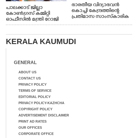
ഭാരതീയ വിദ്യാഭവൻ
പാലക്കാട് ജില്ലാ
കൊച്ചി കേന്ദ്രത്തിന്റെ
കോൺഗ്രസ് കമ്മിറ്റി
പ്രതിമാസ സാംസ്കാരിക
ഓഫീസിൽ മന്ത്രി റോജി
പരിപാടിയുടെ ഭാഗമായി
എം ജോണിന്
ടി.ഡി റോഡിലെ ഭാരതീയ
വിദ്യാഭവൻ സർദാർ
KERALA KAUMUDI
പട്ടേൽ സഭാഗൃഹത്തിൽ
എം. അക്ഷതയുടെ
നേതൃത്വത്തിൽ
അവതരിപ്പിച്ച ലയ നമൻ
GENERAL
കഥക് നൃത്തത്തിൽ നിന്ന്
ABOUT US
CONTACT US
PRIVACY POLICY
TERMS OF SERVICE
EDITORIAL POLICY
PRIVACY POLICY-KAZHCHA
COPYRIGHT POLICY
ADVERTISEMENT DISCLAIMER
PRINT AD RATES
OUR OFFICES
CORPORATE OFFICE