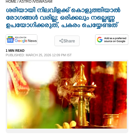
HOME /
ASTRO /
VISWASAM
CINEMA
ശരിയായി നിലവിളക്ക് കൊളുത്തിയാൽ
രോഗങ്ങൾ വരില്ല; ഒരിക്കലും നല്ലെണ്ണ
OPINION
ഉപയോഗിക്കരുത്, പകരം ചെയ്യേണ്ടത്
PHOTOS
Share
1 MIN READ
PUBLISHED: MARCH 25, 2026 12:09 PM IST
LIFESTYLE
SPIRITUAL
INFO+
ART
ASTRO