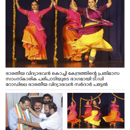
ഭാരതീയ വിദ്യാഭവൻ കൊച്ചി കേന്ദ്രത്തിന്റെ പ്രതിമാസ
സാംസ്കാരിക പരിപാടിയുടെ ഭാഗമായി ടി.ഡി
റോഡിലെ ഭാരതീയ വിദ്യാഭവൻ സർദാർ പട്ടേൽ
സഭാഗൃഹത്തിൽ എം. അക്ഷതയുടെ നേതൃത്വത്തിൽ
അവതരിപ്പിച്ച ലയ നമൻ കഥക് നൃത്തത്തിൽ നിന്ന്