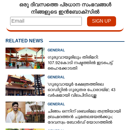
ഒരു ദിവസത്തെ പ്രധാന സംഭവങ്ങൾ
നിങ്ങളുടെ ഇൻബോക്സിൽ
RELATED NEWS
GENERAL
ഗുരുവായൂരിലും തിരിമറി:
107.92 കോടി നഷ്ടത്തിൽ ഇടപെട്ട്
ഹൈക്കോടതി
GENERAL
'ഗുരുവായൂർ ക്ഷേത്രത്തിലെ
ഓഡിറ്റിൽ ഗുരുതര പോരായ്മ'; 43
വർഷമായി വിലപിടിപ്പുള്ള
വസ്തുക്കളുടെ പരിശോധന
GENERAL
നടത്തിയിട്ടില്ലെന്ന് ഹൈക്കോടതി
ചിങ്ങം ഒന്നിന് ശബരിമല തന്ത്രിയായി
ബ്രഹ്മദത്തൻ ചുമതലയേൽക്കും;
ദേവസ്വം ബോർഡ് യോഗത്തിൽ
തീരുമാനം