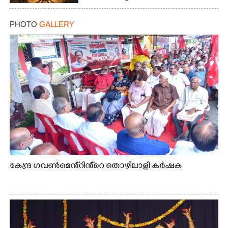
PHOTO
GALLERY
കേന്ദ്ര ഗവൺമെൻ്റിൻ്റെ തൊഴിലാളി കർഷക