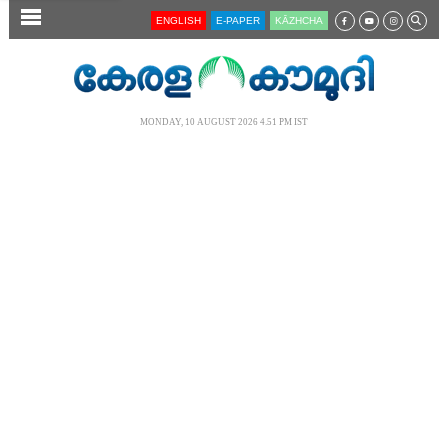
SECTIONS
ENGLISH
E-PAPER
KĀZHCHA
HOME
LATEST
MONDAY, 10 AUGUST 2026 4.51 PM IST
AUDIO
NOTIFIED NEWS
POLL
KERALA
LOCAL
NEWS 360
CASE DIARY