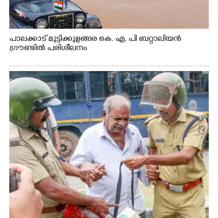
പാലക്കാട് മുട്ടിക്കുളങ്ങര കെ. എ. പി ബറ്റാലിയൻ
ഗ്രൗണ്ടിൽ പരിശീലനം