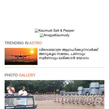
Copy Link
TRENDING IN
ASTRO
വിദേശയാത്ര ആഗ്രഹിക്കുന്നവർക്ക്
അനുകൂല സമയം,​ പണവും
സ്വർണവും ലഭിക്കാൻ യോഗം
PHOTO
GALLERY