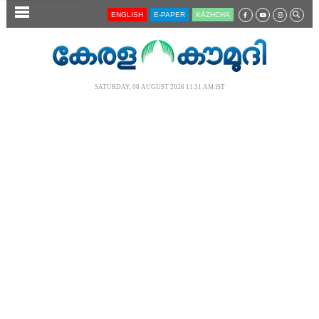
SECTIONS
ENGLISH
E-PAPER
KĀZHCHA
HOME
LATEST
SATURDAY, 08 AUGUST 2026 11.31 AM IST
AUDIO
NOTIFIED NEWS
POLL
KERALA
LOCAL
NEWS 360
CASE DIARY