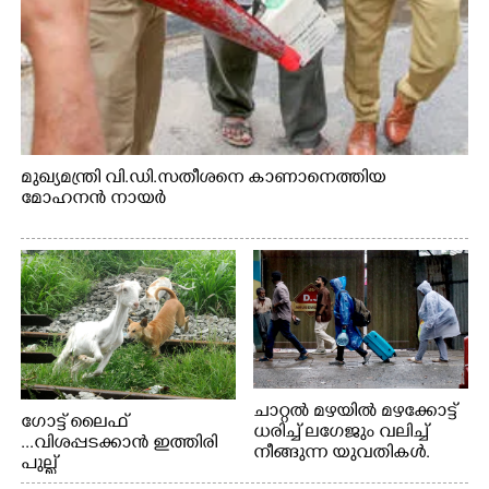
മുഖ്യമന്ത്രി വി.ഡി.സതീശനെ കാണാനെത്തിയ
മോഹനൻ നായർ
ചാറ്റൽ മഴയിൽ മഴക്കോട്ട്
ഗോട്ട് ലൈഫ്
ധരിച്ച് ലഗേജും വലിച്ച്
...വിശപ്പടക്കാൻ ഇത്തിരി
നീങ്ങുന്ന യുവതികൾ.
പുല്ല്
എറണാകുളം മേനകയിൽ
തിന്നാനെത്തിയതാണ്