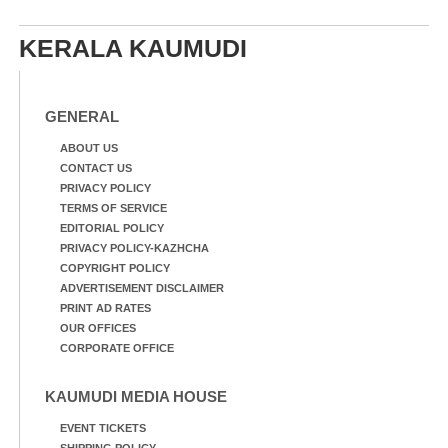
നിന്നുള്ള കാഴ്ച
ആട്. തെരുവ് നായ്ക്കൾ
കടിച്ച് കീറാൻ വന്നതോടെ
KERALA KAUMUDI
വയറിന്റെ ആന്തൽ മറന്ന്
ജീവന് വേണ്ടിയായി ഓട്ടം.
എറണാകുളം
വാത്തുരുത്തിയിൽ
GENERAL
നിന്നുള്ള കാഴ്ച
ABOUT US
CONTACT US
PRIVACY POLICY
TERMS OF SERVICE
EDITORIAL POLICY
PRIVACY POLICY-KAZHCHA
COPYRIGHT POLICY
ADVERTISEMENT DISCLAIMER
PRINT AD RATES
OUR OFFICES
CORPORATE OFFICE
KAUMUDI MEDIA HOUSE
EVENT TICKETS