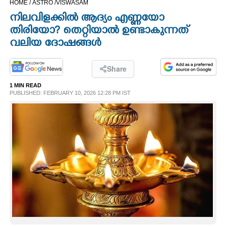
HOME /
ASTRO /
VISWASAM
CINEMA
നിലവിളക്കിൽ ആദ്യം എണ്ണയോ
തിരിയോ? തെറ്റിയാൽ ഉണ്ടാകുന്നത്
OPINION
വലിയ ദോഷങ്ങൾ
PHOTOS
Share
1 MIN READ
PUBLISHED: FEBRUARY 10, 2026 12:28 PM IST
LIFESTYLE
SPIRITUAL
INFO+
ART
ASTRO