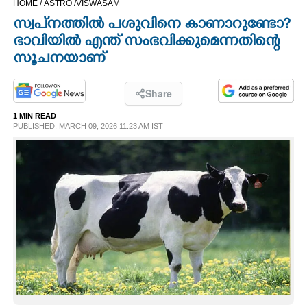
HOME /
ASTRO /
VISWASAM
CINEMA
സ്വപ്‌നത്തിൽ പശുവിനെ കാണാറുണ്ടോ?
ഭാവിയിൽ എന്ത് സംഭവിക്കുമെന്നതിന്റെ
OPINION
സൂചനയാണ്
PHOTOS
Share
1 MIN READ
PUBLISHED: MARCH 09, 2026 11:23 AM IST
LIFESTYLE
SPIRITUAL
INFO+
ART
ASTRO