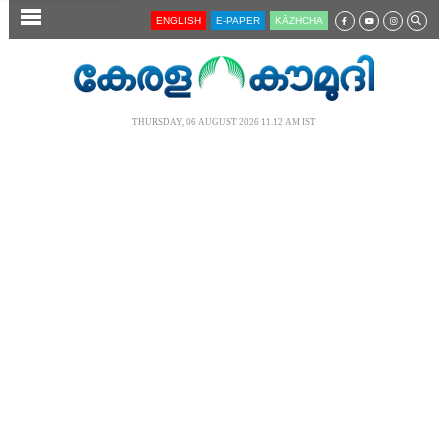
SECTIONS
ENGLISH
E-PAPER
KĀZHCHA
HOME
LATEST
THURSDAY, 06 AUGUST 2026 11.12 AM IST
AUDIO
NOTIFIED NEWS
POLL
KERALA
LOCAL
NEWS 360
CASE DIARY