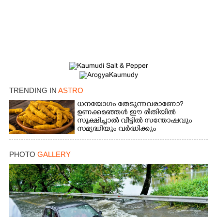
×
Share this link
TRENDING IN
ASTRO
Copy Link
ധനയോഗം തേടുന്നവരാണോ?​
ഉണക്കമഞ്ഞൾ​ ഈ രീതിയിൽ
സൂക്ഷിച്ചാൽ വീട്ടിൽ സന്തോഷവും
സമൃദ്ധിയും വർദ്ധിക്കും
PHOTO
GALLERY