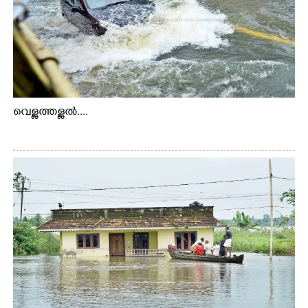
വെള്ളത്തള്ളൽ....