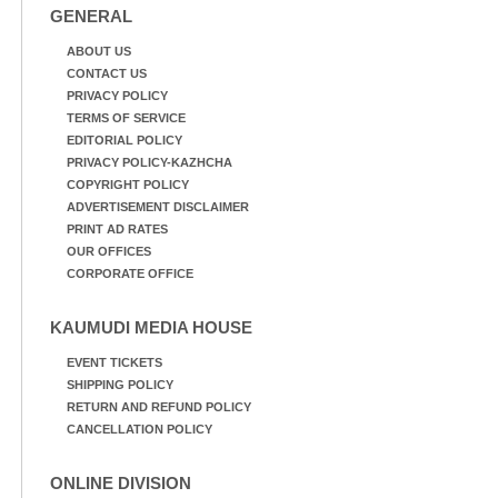
GENERAL
പ്രധാന സഞ്ചാര
മാർഗമാണ് ഈ കാണുന്ന
ABOUT US
കടത്ത് വള്ളം
CONTACT US
PRIVACY POLICY
TERMS OF SERVICE
EDITORIAL POLICY
PRIVACY POLICY-KAZHCHA
COPYRIGHT POLICY
ADVERTISEMENT DISCLAIMER
PRINT AD RATES
OUR OFFICES
CORPORATE OFFICE
KAUMUDI MEDIA HOUSE
EVENT TICKETS
SHIPPING POLICY
RETURN AND REFUND POLICY
CANCELLATION POLICY
ONLINE DIVISION