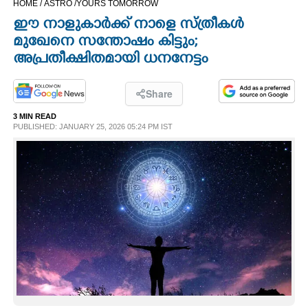
HOME /
ASTRO /
YOURS TOMORROW
CINEMA
ഈ നാളുകാർക്ക് നാളെ സ്ത്രീകള്‍
മുഖേനെ സന്തോഷം കിട്ടും;
OPINION
അപ്രതീക്ഷിതമായി ധനനേട്ടം
PHOTOS
Share
3 MIN READ
PUBLISHED: JANUARY 25, 2026 05:24 PM IST
LIFESTYLE
SPIRITUAL
INFO+
ART
ASTRO