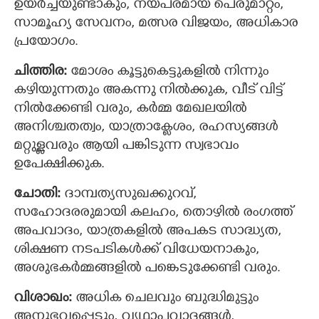
ഉയർച്ചയുണ്ടാകും, നയപരമായ പെരുമാറ്റം,
സാമൂഹ്യ സേവനം, മത്സര വിജയം, അധികാര
പ്രയോഗം.
ചിത്തിര:
മോശം കൂട്ടുകെട്ടുകളില്‍ നിന്നും
കഴിയുന്നതും അകന്നു നില്‍ക്കുക, വീട് വിട്ട്
നില്‍ക്കേണ്ടി വരും, കര്‍മ്മ മേഖലയില്‍
അനിശ്ചതത്വം, യാത്രാക്ലേശം, രഹസ്യങ്ങള്‍
മറ്റുള്ളവരും ആയി പങ്കിടുന്ന സ്വഭാവം
ഉപേക്ഷിക്കുക.
ചോതി:
ദാമ്പത്യസുഖക്കുറവ്,
സഹോദരരുമായി കലഹം, തൊഴില്‍ രംഗത്ത്
അപവാദം, ‍യാത്രകളിൽ അപകട സാദ്ധ്യത,
ശിക്ഷണ നടപടികള്‍ക്ക് വിധേയനാകും,
അശുഭകര്‍മ്മങ്ങളില്‍ പങ്കെടുക്കേണ്ടി വരും.
വിശാഖം:
അധിക ചെലവും ബുദ്ധിമുട്ടും
അനുഭവപ്പെടും, വൃഥാപവാദങ്ങൾ,