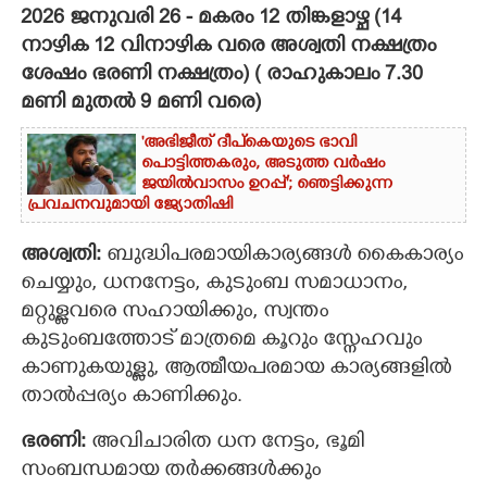
2026 ജനുവരി 26 - മകരം 12 തിങ്കളാഴ്ച (14
CARTOONS
നാഴിക 12 വിനാഴിക വരെ അശ്വതി നക്ഷത്രം
ശേഷം ഭരണി നക്ഷത്രം) ( രാഹുകാലം 7.30
മണി മുതൽ 9 മണി വരെ)
LITERATURE
'അഭിജീത് ദീപ്‌കെയുടെ ഭാവി
പൊട്ടിത്തകരും, അടുത്ത വർഷം
ZOOM
ജയിൽവാസം ഉറപ്പ്'; ഞെട്ടിക്കുന്ന
പ്രവചനവുമായി ജ്യോതിഷി
CONTACT US
അശ്വതി:
ബുദ്ധിപരമായികാര്യങ്ങൾ കൈകാര്യം
ചെയ്യും, ധനനേട്ടം, കുടുംബ സമാധാനം,
മറ്റുള്ളവരെ സഹായിക്കും, സ്വന്തം
കുടുംബത്തോട് മാത്രമെ കൂറും സ്നേഹവും
കാണുകയുള്ളു, ആത്മീയപരമായ കാര്യങ്ങളില്‍
താല്‍പ്പര്യം കാണിക്കും.
ഭരണി:
അവിചാരിത ധന നേട്ടം, ഭൂമി
സംബന്ധമായ തര്‍ക്കങ്ങള്‍ക്കും