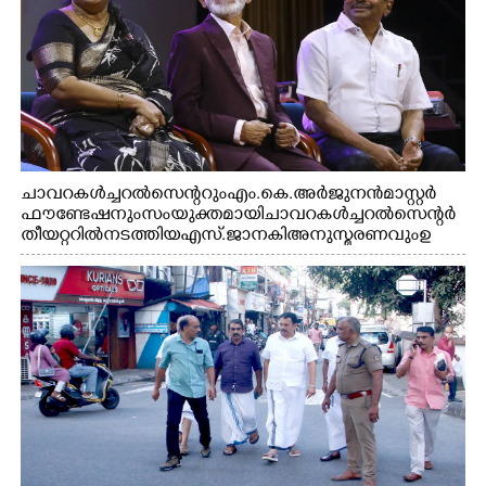
ചാവറ കൾച്ചറൽ സെന്ററും എം.കെ. അർജുനൻ മാസ്റ്റർ
ഫൗണ്ടേഷനും സംയുക്തമായി ചാവറ കൾച്ചറൽ സെന്റർ
തീയറ്ററിൽ നടത്തിയ എസ്. ജാനകി അനുസ്മരണവും ഉ
ദ്ഘാടനം ചെയ്യാനെത്തിയ സംഗീത സംവിധായകൻ ജെറി
അമൽദേവ്, ഗായിക ജെൻസി, എം.കെ. അർജുനൻ
ഫൗണ്ടേഷൻ ചെയർമാൻ ഡോ. രാധാകൃഷ്ണൻ എന്നിവർ