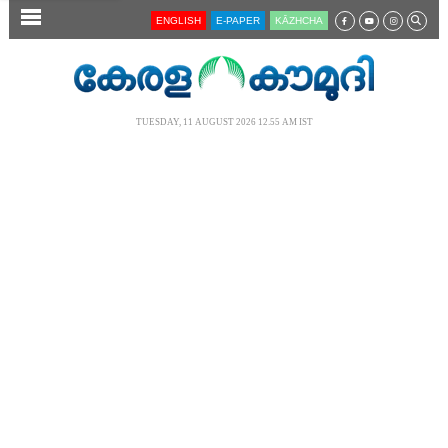
SECTIONS
ENGLISH
E-PAPER
KĀZHCHA
HOME
LATEST
TUESDAY, 11 AUGUST 2026 12.55 AM IST
AUDIO
NOTIFIED NEWS
POLL
KERALA
LOCAL
NEWS 360
CASE DIARY