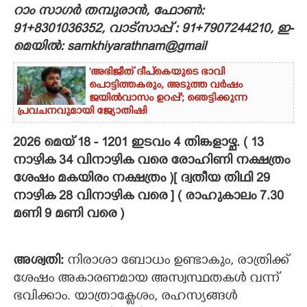
റാം സാഗർ തമ്പുരാൻ, ഫോൺ:
CARTOONS
91+8301036352, വാട്സാപ്പ് : 91+7907244210, ഇ-
മെയിൽ: samkhiyarathnam@gmail
LITERATURE
'അഭിജീത് ദീപ്‌കെയുടെ ഭാവി
പൊട്ടിത്തകരും, അടുത്ത വർഷം
ജയിൽവാസം ഉറപ്പ്'; ഞെട്ടിക്കുന്ന
ZOOM
പ്രവചനവുമായി ജ്യോതിഷി
2026 മെയ് 18 - 1201 ഇടവം 4 തിങ്കളാഴ്ച. ( 13
CONTACT US
നാഴിക 34 വിനാഴിക വരെ രോഹിണി നക്ഷത്രം
ശേഷം മകയിരം നക്ഷത്രം )[ ദ്വതീയ തിഥി 29
നാഴിക 28 വിനാഴിക വരെ ] ( രാഹുകാലം 7.30
മണി 9 മണി വരെ )
അശ്വതി:
നിരാശാ ബോധം ഉണ്ടാകും, രാത്രിക്ക്
ശേഷം അകാരണമായ അസ്വസ്ഥതകൾ വന്ന്
ഭവിക്കാം. യാത്രാക്ലേശം, രഹസ്യങ്ങള്‍