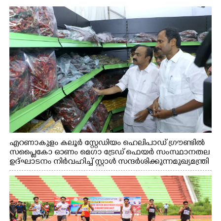
എറണാകുളം കലൂർ സ്റ്റേഡിയം ഹെലിപാഡ് ഗ്രൗണ്ടിൽ
സപ്ളൈകോ ഓണം മെഗാ ട്രേഡ് ഫെയർ സംസ്ഥാനതല
ഉദ്ഘാടനം നിർവഹിച്ച് സ്റ്റാൾ സന്ദർശിക്കുന്ന മുഖ്യമന്ത്രി
വി.ഡി. സതീശൻ. മന്ത്രി അനൂപ് ജേക്കബ് സമീപം