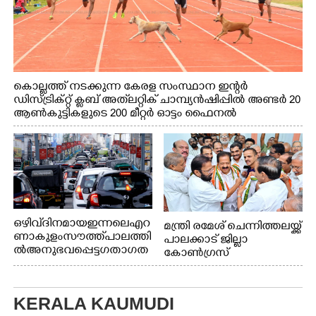
കൊല്ലത്ത് നടക്കുന്ന കേരള സംസ്ഥാന ഇന്റർ
ഡിസ്ട്രിക്റ്റ് ക്ലബ് അത്‌ലറ്റിക് ചാമ്പ്യൻഷിപ്പിൽ അണ്ടർ 20
ആൺകുട്ടികളുടെ 200 മീറ്റർ ഓട്ടം ഫൈനൽ
മത്സരത്തിനിടെ സിന്തറ്റിക് ട്രാക്കിന് കുറുകെ ഓടുന്ന
നായകൾ.
ഒഴിവ് ദിനമായ ഇന്നലെ എറ
മന്ത്രി രമേശ് ചെന്നിത്തലയ്ക്ക്
ണാകുളം സൗത്ത് പാലത്തി
പാലക്കാട് ജില്ലാ
ൽ അനുഭവപ്പെട്ട ഗതാഗത
കോൺഗ്രസ്
ക്കുരുക്ക്
KERALA KAUMUDI