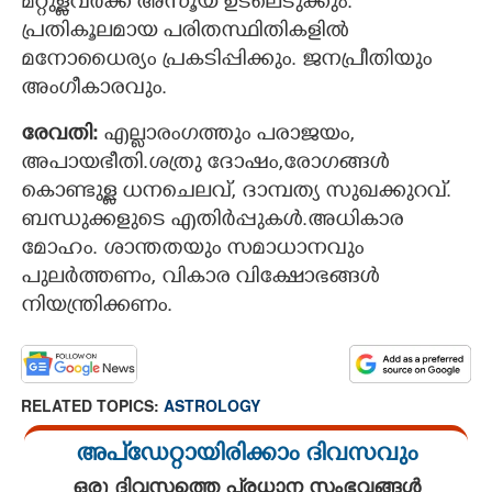
മറ്റുള്ളവര്‍ക്ക് അസൂയ ഉടലെടുക്കും.
പ്രതികൂലമായ പരിതസ്ഥിതികളില്‍
മനോധൈര്യം പ്രകടിപ്പിക്കും. ജനപ്രീതിയും
അംഗീകാരവും.
രേവതി:
എല്ലാരംഗത്തും പരാജയം,
അപായഭീതി.ശത്രു ദോഷം,രോഗങ്ങള്‍
കൊണ്ടുള്ള ധനചെലവ്, ദാമ്പത്യ സുഖക്കുറവ്.
ബന്ധുക്കളുടെ എതിര്‍പ്പുകള്‍.അധികാര
മോഹം. ശാന്തതയും സമാധാനവും
പുലര്‍ത്തണം, വികാര വിക്ഷോഭങ്ങൾ
നിയന്ത്രിക്കണം.
RELATED TOPICS:
ASTROLOGY
അപ്ഡേറ്റായിരിക്കാം ദിവസവും
ഒരു ദിവസത്തെ പ്രധാന സംഭവങ്ങൾ