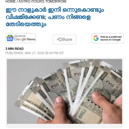
HOME /
ASTRO /
YOURS TOMORROW
CINEMA
ഈ നാളുകാർ ഇനി ഒന്നുകൊണ്ടും
വിഷമിക്കേണ്ട; പണം നിങ്ങളെ
OPINION
തേടിയെത്തും
PHOTOS
Share
3 MIN READ
PUBLISHED: MAY 17, 2026 06:04 PM IST
LIFESTYLE
SPIRITUAL
INFO+
ART
ASTRO