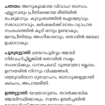
ചതയം:
അനുകൂലമായ വിവാഹ ബന്ധം,
എല്ലാവരും പ്രീതികരമായ രീതിയില്‍
പെരുമാറും.‍ കുടുംബത്തിൽ ഐശ്വര്യവും
×
Share this link
സമാധാനവും, കര്‍ഷകര്‍ക്ക് ലാഭം.വ്യാപാര
സംരംഭത്തില്‍ കൂടി നേട്ടം ഉണ്ടാകും,
ജനപ്രീതിയും അംഗീകാരവും, തൊഴില്‍ മേഖല
ഉഷാറാകും.
Copy Link
പൂരുരുട്ടാതി:
ശ്രദ്ധാപൂര്‍വ്വം ജോലി
നിര്‍വഹിച്ചില്ലങ്കില്‍ തൊഴില്‍ നഷ്ടം
സംഭവിക്കും, ധനചെലവ്, ദൂരയാത്രാ ക്ലേശം,
ഉന്നതരില്‍ നിന്നും വിഷമങ്ങള്‍,‍
ശത്രുവര്ദ്ധന.ദുരാഗ്രഹം, ബന്ധുക്കളുമായി
കലഹം, അപായഭീതി.
ഉത്തൃട്ടാതി:
യാത്രാഗുണം, താല്‍ക്കാലിക
ജോലിസ്ഥിരമാകും, സ്വന്തം ഉയര്‍ച്ചയില്‍