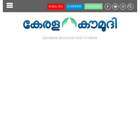
SECTIONS
ENGLISH
E-PAPER
KĀZHCHA
HOME
LATEST
SATURDAY, 08 AUGUST 2026 7.47 PM IST
AUDIO
NOTIFIED NEWS
POLL
KERALA
LOCAL
NEWS 360
CASE DIARY