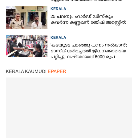
പൂട്ടിയത് നാലാമത്തെ പോക്‌സോ
കേസിൽ
KERALA
25 പവനും ഹാർഡ് ഡിസ്കും
കവർന്ന കണ്ണപ്പൻ രതീഷ് അറസ്റ്റിൽ
KERALA
'കടയുടമ പറഞ്ഞു പണം നൽകാൻ';
മാസ്‌ക് ധരിച്ചെത്തി ജീവനക്കാരിയെ
പറ്റിച്ചു, നഷ്‌ടമായത് 6000 രൂപ
KERALA KAUMUDI
EPAPER