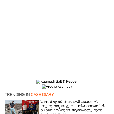
×
Share this link
Copy Link
TRENDING IN
CASE DIARY
'പണമില്ലെങ്കിൽ പോയി ചാകണം',
സുഹൃത്തുക്കളുടെ പരിഹാസത്തിൽ
വ്യവസായിയുടെ ആത്മഹത്യ, മൂന്ന്