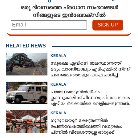
ഒരു ദിവസത്തെ പ്രധാന സംഭവങ്ങൾ
നിങ്ങളുടെ ഇൻബോക്സിൽ
RELATED NEWS
KERALA
സുരക്ഷ എവിടെ?​ തലസ്ഥാനത്ത്
മദ്യം വാങ്ങിയാലും എടിഎമ്മിൽ നിന്ന്
പണമെടുത്താലും പങ്കുചോദിച്ച്
സാമൂഹ്യവിരുദ്ധർ
KERALA
പത്തനംതിട്ടയിൽ 10-ാം
ക്ലാസുകാരിക്ക് പീഡനം; പിതാവടക്കം
ഏഴ് പേർക്കെതിരെ വെളിപ്പെടുത്തൽ,
മൂന്നുപേർ അറസ്റ്റിൽ
KERALA
ഗുരുവായൂർ ക്ഷേത്രത്തിൽ
പെൺവേഷത്തിലെത്തി വധശ്രമം;
പിന്നിൽ വിദേശത്തുള്ള ഭാര്യക്ക്