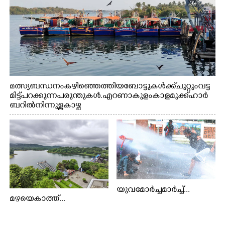
മത്സ്യബന്ധനം കഴിഞ്ഞെത്തിയ ബോട്ടുകൾക്ക് ചുറ്റും വട്ട
മിട്ട് പറക്കുന്ന പരുന്തുകൾ. എറണാകുളം കാളമുക്ക് ഹാർ
ബറിൽ നിന്നുള്ള കാഴ്ച
യുവമോർച്ചമാർച്ച്...
മഴയെകാത്ത്...