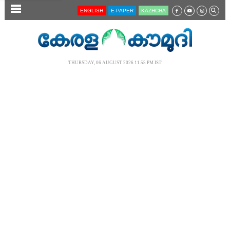
SECTIONS
ENGLISH
E-PAPER
KĀZHCHA
HOME
LATEST
THURSDAY, 06 AUGUST 2026 11.55 PM IST
AUDIO
NOTIFIED NEWS
POLL
KERALA
LOCAL
NEWS 360
CASE DIARY