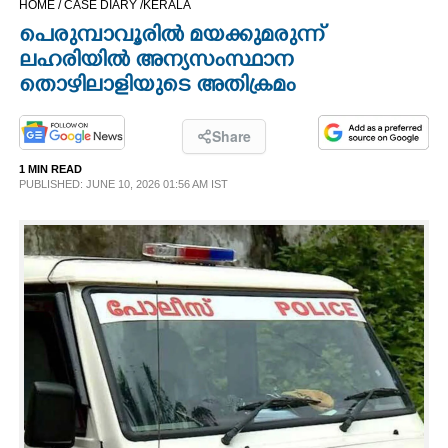
HOME /
CASE DIARY /
KERALA
CINEMA
പെരുമ്പാവൂരിൽ മയക്കുമരുന്ന്
ലഹരിയിൽ അന്യസംസ്ഥാന
OPINION
തൊഴിലാളിയുടെ അതിക്രമം
PHOTOS
Share
1 MIN READ
PUBLISHED: JUNE 10, 2026 01:56 AM IST
LIFESTYLE
SPIRITUAL
INFO+
ART
ASTRO