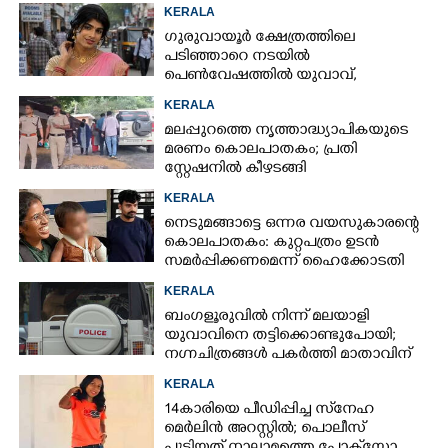
ചിത്രങ്ങൾ അയച്ചതിലെ പക
KERALA
ഗുരുവായൂർ ക്ഷേത്രത്തിലെ
പടിഞ്ഞാറെ നടയിൽ
പെൺവേഷത്തിൽ യുവാവ്,​
കസ്റ്റഡിയിലെടുത്തപ്പോൾ
KERALA
തെളിഞ്ഞത് വൻഗൂഢാലോചന
മലപ്പുറത്തെ നൃത്താദ്ധ്യാപികയുടെ
മരണം കൊലപാതകം; പ്രതി
സ്റ്റേഷനിൽ കീഴടങ്ങി
KERALA
നെടുമങ്ങാട്ടെ ഒന്നര വയസുകാരന്റെ
കൊലപാതകം: കുറ്റപത്രം ഉടൻ
സമർപ്പിക്കണമെന്ന് ഹൈക്കോടതി
KERALA
ബംഗളൂരുവിൽ നിന്ന് മലയാളി
യുവാവിനെ തട്ടിക്കൊണ്ടുപോയി;
നഗ്നചിത്രങ്ങൾ പകർത്തി മാതാവിന്
അയച്ചു
KERALA
14കാരിയെ പീഡിപ്പിച്ച സ്‌നേഹ
മെർലിൻ അറസ്റ്റിൽ; പൊലീസ്