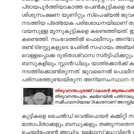
CINEMA
പ്രായപൂർത്തിയാകാത്ത പെൺകുട്ടികളെ രക്
ശിശുസംക്ഷണ യൂണിറ്റും സ്പെഷ്യൽ
നടത്തിയ പ്രത്യേക പരിശോധനയിലാണ് തൃപ്പൂ
OPINION
വയസുള്ള മൂന്നുകുട്ടികളെ കണ്ടെത്തിയത്. 
കണ്ടെത്തി. സംഭവത്തിൽ പൊലീസും അന്വേഷണമ
PHOTOS
രണ്ട് ട്രസ്റ്റുകളുടെ പേരിൽ സഹായം അഭ്യർത്
വെള്ളപ്പൊക്ക ദുരിതാശ്വാസ സർ‌ട്ടിഫിക്കറ്റ
LIFESTYLE
ബസുകളിലും സ്റ്റാൻഡിലും യാത്രക്കാർക്ക
നടത്തിക്കൊണ്ടിരുന്നത്. ജുവനൈൽ പൊലീസ് 
SPIRITUAL
പരിസരത്തുണ്ടായിരുന്ന അന്യസംസ്ഥാന സ്
തിരുവനന്തപുരത്ത് 14കാരൻ ആത്മഹത്യ
INFO+
തിരുവനന്തപുരം: കല്ലറയിൽ പതിനാലു
സമീപവാസിയായ 58കാരനാണ് അറസ്റ്റിലാ
ART
കുട്ടികളെ ചൈൽഡ് വെൽഫെയർ കമ്മിറ്റി സിറ
മാതാപിതാക്കളും ബന്ധുക്കളും തങ്ങുന്നതെ
ASTRO
ചെയർപേഴ്സൺ അഡ്വ. ഉല്ലാസ് മധുവിന്റെ നിർ