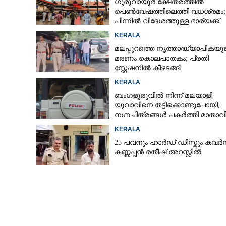
ഗുരുവായൂർ ക്ഷേത്രത്തിൽ
പെൺവേഷത്തിലെത്തി വധശ്രമം;
പിന്നിൽ വിദേശത്തുള്ള ഭാര്യക്ക്
ചിത്രങ്ങൾ അയച്ചതിലെ പക
KERALA
മലപ്പുറത്തെ നൃത്താദ്ധ്യാപികയു
മരണം കൊലപാതകം; പ്രതി
സ്റ്റേഷനിൽ കീഴടങ്ങി
KERALA
ബംഗളൂരുവിൽ നിന്ന് മലയാളി
യുവാവിനെ തട്ടിക്കൊണ്ടുപോയി;
നഗ്നചിത്രങ്ങൾ പകർത്തി മാതാവി
അയച്ചു
KERALA
25 പവനും ഹാർഡ് ഡിസ്കും കവർന
കണ്ണപ്പൻ രതീഷ് അറസ്റ്റിൽ