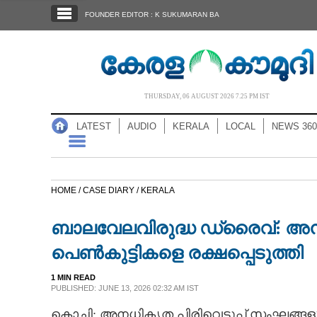
SECTIONS
FOUNDER EDITOR : K SUKUMARAN BA
HOME
LATEST
AUDIO
THURSDAY, 06 AUGUST 2026 7.25 PM IST
NOTIFIED NEWS
LATEST
AUDIO
KERALA
LOCAL
NEWS 360
POLL
KERALA
HOME /
CASE DIARY /
KERALA
LOCAL
ബാലവേലവിരുദ്ധ ഡ്രൈവ്: അനധി
NEWS 360
പെൺകുട്ടി‌കളെ രക്ഷപ്പെടുത്തി
1 MIN READ
CASE DIARY
PUBLISHED: JUNE 13, 2026 02:32 AM IST
കൊച്ചി: അനധികൃത പിരിവെടുപ്പ് സംഘങ്ങളുട