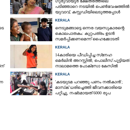
ഗുരുവായൂർ ക്ഷേത്രത്തിലെ
പടിഞ്ഞാറെ നടയിൽ പെൺവേഷത്തിൽ
യുവാവ്,​ കസ്റ്റഡിയിലെടുത്തപ്പോൾ
തെളിഞ്ഞത് വൻഗൂഢാലോചന
KERALA
ടെ
നെടുമങ്ങാട്ടെ ഒന്നര വയസുകാരന്റെ
കൊലപാതകം: കുറ്റപത്രം ഉടൻ
സമർപ്പിക്കണമെന്ന് ഹൈക്കോടതി
KERALA
14കാരിയെ പീഡിപ്പിച്ച സ്‌നേഹ
മെർലിൻ അറസ്റ്റിൽ; പൊലീസ് പൂട്ടിയത്
ന്
നാലാമത്തെ പോക്‌സോ കേസിൽ
KERALA
്ന
'കടയുടമ പറഞ്ഞു പണം നൽകാൻ';
മാസ്‌ക് ധരിച്ചെത്തി ജീവനക്കാരിയെ
പറ്റിച്ചു, നഷ്‌ടമായത് 6000 രൂപ