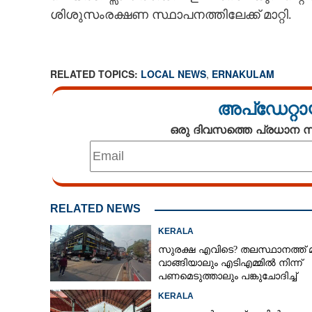
ശിശുസംരക്ഷണ സ്ഥാപനത്തിലേക്ക് മാറ്റി.
CARTOONS
LITERATURE
RELATED TOPICS:
LOCAL NEWS
,
ERNAKULAM
ZOOM
അപ്ഡേറ്റാ
ഒരു ദിവസത്തെ പ്രധാന
CONTACT US
RELATED NEWS
KERALA
സുരക്ഷ എവിടെ?​ തലസ്ഥാനത്ത് 
വാങ്ങിയാലും എടിഎമ്മിൽ നിന്ന്
പണമെടുത്താലും പങ്കുചോദിച്ച്
സാമൂഹ്യവിരുദ്ധർ
KERALA