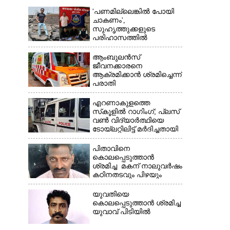
'പണമില്ലെങ്കിൽ പോയി
ചാകണം',
സുഹൃത്തുക്കളുടെ
പരിഹാസത്തിൽ
വ്യവസായിയുടെ
ആത്മഹത്യ, മൂന്ന് പേർ
ആംബുലൻസ്
അറസ്റ്റിൽ
ജീവനക്കാരനെ
ആക്രമിക്കാൻ ശ്രമിച്ചെന്ന്
പരാതി
എറണാകുളത്തെ
സ്‌കൂളിൽ റാഗിംഗ്; പ്ലസ്
വൺ വിദ്യാർത്ഥിയെ
ടോയ്‌ലറ്റിലിട്ട് മർദിച്ചതായി
പരാതി
പിതാവിനെ
കൊലപ്പെടുത്താൻ
ശ്രമിച്ച മകന് നാലുവർഷം
കഠിനതടവും പിഴയും
യുവതിയെ
കൊലപ്പെടുത്താൻ ശ്രമിച്ച
യുവാവ് പിടിയിൽ