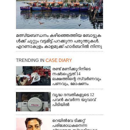
മത്സ്യബന്ധനം കഴിഞ്ഞെത്തിയ ബോട്ടുക
ൾക്ക് ചുറ്റും വട്ടമിട്ട് പറക്കുന്ന പരുന്തുകൾ.
എറണാകുളം കാളമുക്ക് ഹാർബറിൽ നിന്നു
ള്ള കാഴ്ച
TRENDING IN
CASE DIARY
രണ്ട് മണിക്കൂറിനിടെ
നഷ്‌ടപ്പെട്ടത് 14
ലക്ഷത്തിന്റെ സ്വർണവും
പണവും, മോഷണം
അടച്ചിട്ട വീട്ടിൽ
വൃദ്ധ ദമ്പതികളുടെ 12
പവൻ കവർന്ന യുവാവ്
പിടിയിൽ
റെയിൽവേ ടിക്കറ്റ്
പരിശോധകനെന്ന