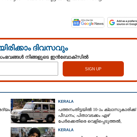
യിരിക്കാം ദിവസവും
 സംഭവങ്ങൾ നിങ്ങളുടെ ഇൻബോക്സിൽ
KERALA
മദ്യം
പത്തനംതിട്ടയിൽ 10-ാം ക്ലാസുകാരിക്ക്
പീഡനം; പിതാവടക്കം ഏഴ്
പേർക്കെതിരെ വെളിപ്പെടുത്തൽ,
മൂന്നുപേർ അറസ്റ്റിൽ
KERALA