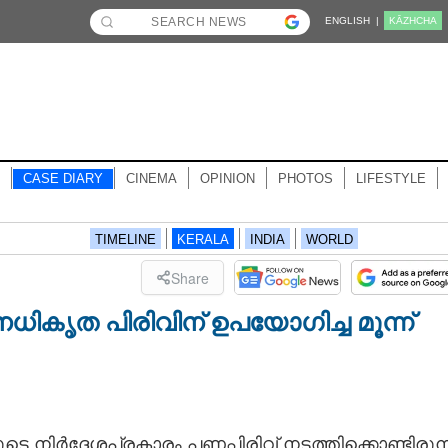
ENGLISH |
KĀZHCHA
CASE DIARY
CINEMA
OPINION
PHOTOS
LIFESTYLE
TIMELINE
KERALA
INDIA
WORLD
Share
കൃത പിരിവിന് ഉപയോഗിച്ച മൂന്ന്
െ നിർദ്ദേശപ്രകാരം പണപ്പിരിവ് നടത്തിക്കൊണ്ടിരുന്