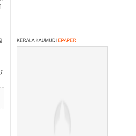
ി
ള
KERALA KAUMUDI
EPAPER
്