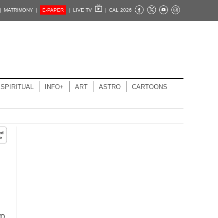
|
MATRIMONY |
E-PAPER
|
LIVE TV
|
CAL 2026
SPIRITUAL
INFO+
ART
ASTRO
CARTOONS
ന