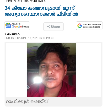
HOME /
CASE DIARY /
KERALA
CINEMA
34 കിലോ കഞ്ചാവുമായി മൂന്ന്
അന്യസംസ്ഥാനക്കാർ പിടിയിൽ
OPINION
Share
PHOTOS
1 MIN READ
PUBLISHED: JUNE 17, 2026 06:10 PM IST
LIFESTYLE
SPIRITUAL
INFO+
ART
റാഫിക്കുൾ ഷെയ്ഖ്
ASTRO