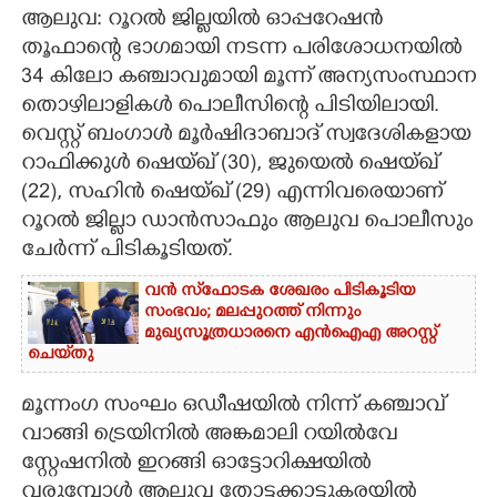
ആലുവ: റൂറൽ ജില്ലയിൽ ഓപ്പറേഷൻ
CARTOONS
തൂഫാന്റെ ഭാഗമായി നടന്ന പരിശോധനയിൽ
34 കിലോ കഞ്ചാവുമായി മൂന്ന് അന്യസംസ്ഥാന
LITERATURE
തൊഴിലാളികൾ പൊലീസിന്റെ പിടിയിലായി.
വെസ്റ്റ് ബംഗാൾ മൂർഷിദാബാദ് സ്വദേശികളായ
റാഫിക്കുൾ ഷെയ്ഖ് (30), ജുയെൽ ഷെയ്ഖ്
ZOOM
(22), സഹിൻ ഷെയ്ഖ് (29) എന്നിവരെയാണ്
റൂറൽ ജില്ലാ ഡാൻസാഫും ആലുവ പൊലീസും
CONTACT US
ചേർന്ന് പിടികൂടിയത്.
വൻ സ്‌ഫോടക ശേഖരം പിടികൂടിയ
സംഭവം; മലപ്പുറത്ത് നിന്നും
മുഖ്യസൂത്രധാരനെ എൻഐഎ അറസ്റ്റ്
ചെയ്‌തു
മൂന്നംഗ സംഘം ഒഡീഷയിൽ നിന്ന് കഞ്ചാവ്
വാങ്ങി ട്രെയിനിൽ അങ്കമാലി റയിൽവേ
സ്റ്റേഷനിൽ ഇറങ്ങി ഓട്ടോറിക്ഷയിൽ
വരുമ്പോൾ ആലുവ തോട്ടക്കാട്ടുകരയിൽ