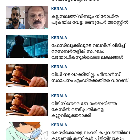
KERALA
കല്ലമ്പലത്ത് വീണ്ടും നിരോധിത
പുകയില വേട്ട: രണ്ടുപേർ അറസ്റ്റിൽ
KERALA
ഫേസ്ബുക്കിലൂടെ വലവീശിപ്പിടിച്ച്
സൈബർതട്ടിപ്പ് സംഘം:
വയോധികനുൾപ്പെടെ ലക്ഷങ്ങൾ
നഷ്ടമായി
KERALA
വിധി നടപ്പാക്കിയില്ല: ഫിനാൻസ്
സ്ഥാപനം എംഡിക്കെതിരെ വാറണ്ട്
KERALA
വീടിന് നേരെ ബോംബെറിഞ്ഞ
കേസിൽ രണ്ട് പ്രതികളെ
കുറ്റവിമുക്തരാക്കി
KERALA
കോഴിക്കോട്ടെ ലഹരി കച്ചവടത്തിലെ
കൂടുതൽ കണ്ണികൾ പിടിയിലാകും