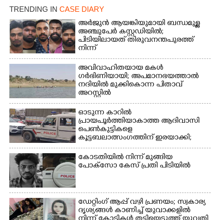
വീടുകളിൽ വെള്ളം
കയറിയതിനാൽ
TRENDING IN
CASE DIARY
കയറിയതിനാൽ
വളർത്തുമൃഗങ്ങളെ
ആവശ്യസാധനങ്ങളുമായി
അർജുൻ ആയങ്കിയുമായി ബന്ധമുള്ള
സുരക്ഷിത സ്ഥാനത്തേയ്ക്ക്
അഞ്ചുപേർ കസ്റ്റഡിയിൽ;
ദുരിതാശ്വാസ
മാറ്റുന്നയാൾ
പിടിയിലായത് തിരുവനന്തപുരത്ത്
ക്യാമ്പിലേക്ക് മാറുന്ന
നിന്ന്
വയോധികൻ
അവിവാഹിതയായ മകൾ
ഗർഭിണിയായി; അപമാനഭയത്താൽ
നദിയിൽ മുക്കികൊന്ന പിതാവ്
അറസ്റ്റിൽ
ഓടുന്ന കാറിൽ
പ്രായപൂർത്തിയാകാത്ത ആദിവാസി
പെൺകുട്ടികളെ
കൂട്ടബലാത്സംഗത്തിന് ഇരയാക്കി;
മൂന്ന് പേർ പിടിയിൽ
കോടതിയിൽ നിന്ന് മുങ്ങിയ
പോക്സോ കേസ് പ്രതി പിടിയിൽ
ഡേറ്റിംഗ് ആപ്പ് വഴി പ്രണയം; സ്വകാര്യ
ദൃശ്യങ്ങൾ കാണിച്ച് യുവാക്കളിൽ
നിന്ന് കോടികൾ തട്ടിയെടുത്ത് യുവതി