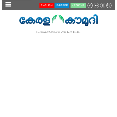
SECTIONS
ENGLISH
E-PAPER
KĀZHCHA
HOME
LATEST
SUNDAY, 09 AUGUST 2026 12.46 PM IST
AUDIO
NOTIFIED NEWS
POLL
KERALA
LOCAL
NEWS 360
CASE DIARY