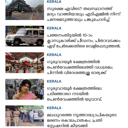
KERALA
സുരക്ഷ എവിടെ?​ തലസ്ഥാനത്ത്
മദ്യം വാങ്ങിയാലും എടിഎമ്മിൽ നിന്ന്
പണമെടുത്താലും പങ്കുചോദിച്ച്
സാമൂഹ്യവിരുദ്ധർ
KERALA
പത്തനംതിട്ടയിൽ 10-ാം
ക്ലാസുകാരിക്ക് പീഡനം; പിതാവടക്കം
ഏഴ് പേർക്കെതിരെ വെളിപ്പെടുത്തൽ,
മൂന്നുപേർ അറസ്റ്റിൽ
KERALA
ഗുരുവായൂർ ക്ഷേത്രത്തിൽ
പെൺവേഷത്തിലെത്തി വധശ്രമം;
പിന്നിൽ വിദേശത്തുള്ള ഭാര്യക്ക്
ചിത്രങ്ങൾ അയച്ചതിലെ പക
KERALA
ഗുരുവായൂർ ക്ഷേത്രത്തിലെ
പടിഞ്ഞാറെ നടയിൽ
പെൺവേഷത്തിൽ യുവാവ്,​
കസ്റ്റഡിയിലെടുത്തപ്പോൾ
KERALA
തെളിഞ്ഞത് വൻഗൂഢാലോചന
മലപ്പുറത്തെ നൃത്താദ്ധ്യാപികയുടെ
മരണം കൊലപാതകം; പ്രതി
സ്റ്റേഷനിൽ കീഴടങ്ങി