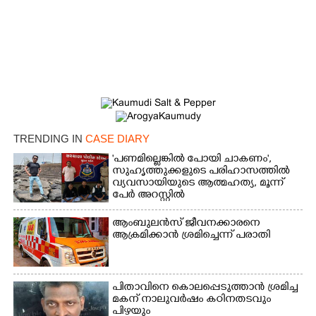
Copy Link
TRENDING IN
CASE DIARY
'പണമില്ലെങ്കിൽ പോയി ചാകണം',
സുഹൃത്തുക്കളുടെ പരിഹാസത്തിൽ
വ്യവസായിയുടെ ആത്മഹത്യ, മൂന്ന്
പേർ അറസ്റ്റിൽ
ആംബുലൻസ് ജീവനക്കാരനെ
ആക്രമിക്കാൻ ശ്രമിച്ചെന്ന് പരാതി
പിതാവിനെ കൊലപ്പെടുത്താൻ ശ്രമിച്ച
മകന് നാലുവർഷം കഠിനതടവും
പിഴയും