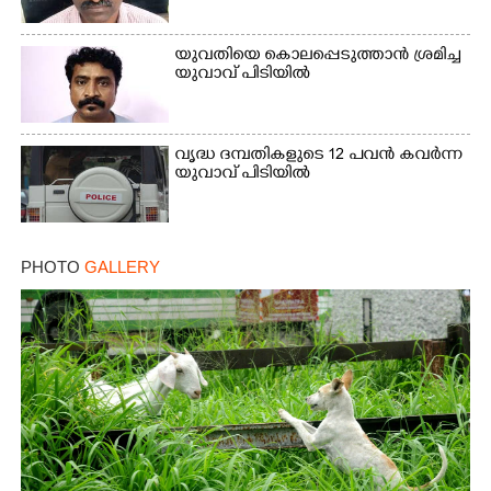
യുവതിയെ കൊലപ്പെടുത്താൻ ശ്രമിച്ച
യുവാവ് പിടിയിൽ
വൃദ്ധ ദമ്പതികളുടെ 12 പവൻ കവർന്ന
യുവാവ് പിടിയിൽ
PHOTO
GALLERY