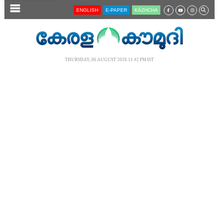
SECTIONS
ENGLISH
E-PAPER
KĀZHCHA
HOME
LATEST
THURSDAY, 06 AUGUST 2026 11.42 PM IST
AUDIO
NOTIFIED NEWS
POLL
KERALA
LOCAL
NEWS 360
CASE DIARY