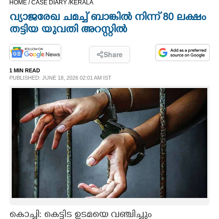
HOME /
CASE DIARY /
KERALA
CINEMA
വ്യാജരേഖ ചമച്ച് ബാങ്കിൽ നിന്ന് 80 ലക്ഷം
തട്ടിയ യുവതി അറസ്റ്റിൽ
OPINION
Share
PHOTOS
1 MIN READ
PUBLISHED: JUNE 18, 2026 02:01 AM IST
LIFESTYLE
SPIRITUAL
INFO+
ART
ASTRO
കൊച്ചി: കെട്ടിട ഉടമയെ വഞ്ചിച്ചും