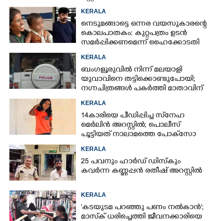
KERALA
നെടുമങ്ങാട്ടെ ഒന്നര വയസുകാരന്റെ
കൊലപാതകം: കുറ്റപത്രം ഉടൻ
സമർപ്പിക്കണമെന്ന് ഹൈക്കോടതി
KERALA
ബംഗളൂരുവിൽ നിന്ന് മലയാളി
യുവാവിനെ തട്ടിക്കൊണ്ടുപോയി;
നഗ്നചിത്രങ്ങൾ പകർത്തി മാതാവിന്
അയച്ചു
KERALA
14കാരിയെ പീഡിപ്പിച്ച സ്‌നേഹ
മെർലിൻ അറസ്റ്റിൽ; പൊലീസ്
പൂട്ടിയത് നാലാമത്തെ പോക്‌സോ
കേസിൽ
KERALA
25 പവനും ഹാർഡ് ഡിസ്കും
കവർന്ന കണ്ണപ്പൻ രതീഷ് അറസ്റ്റിൽ
KERALA
'കടയുടമ പറഞ്ഞു പണം നൽകാൻ';
മാസ്‌ക് ധരിച്ചെത്തി ജീവനക്കാരിയെ