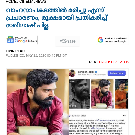
HOME /
CINEMA /
NEWS
CINEMA
വാഹനാപകടത്തിൽ മരിച്ചു എന്ന്
പ്രചാരണം,​ രൂക്ഷമായി പ്രതികരിച്ച്
OPINION
അഭിലാഷ് പിള്ള
PHOTOS
Share
1 MIN READ
PUBLISHED: MAY 12, 2026 08:43 PM IST
LIFESTYLE
READ
ENGLISH VERSION
SPIRITUAL
INFO+
ART
ASTRO