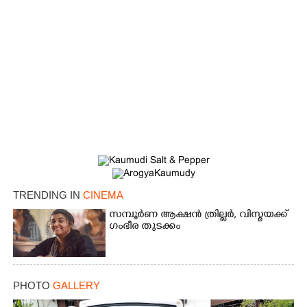
TRENDING IN
CINEMA
സമ്പൂർണ ആക്ഷൻ ത്രില്ലർ,​ വിസ്മയക്ക്
ഗംഭീര തുടക്കം
PHOTO
GALLERY