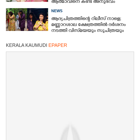
ആത്മാവിനെ കണ്ട അനുഭവം
പങ്കുവച്ച് ലെന
NEWS
ആദ്യചിത്രത്തിന്റെ റിലീസ് നാളെ;
മണ്ണാറശാല ക്ഷേത്രത്തിൽ ദർശനം
നടത്തി വിസ്‌മയയും സുചിത്രയും
KERALA KAUMUDI
EPAPER