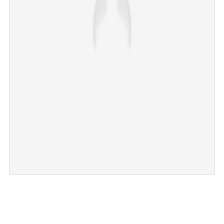
×
Share this link
Copy Link