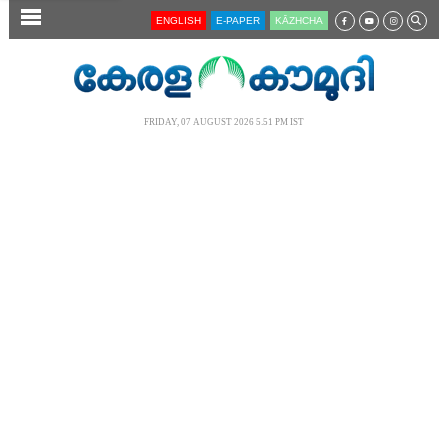
SECTIONS
ENGLISH
E-PAPER
KĀZHCHA
HOME
LATEST
FRIDAY, 07 AUGUST 2026 5.51 PM IST
AUDIO
NOTIFIED NEWS
POLL
KERALA
LOCAL
NEWS 360
CASE DIARY