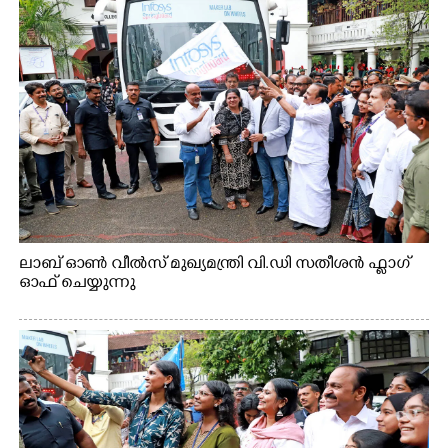
ലാബ് ഓൺ വീൽസ് മുഖ്യമന്ത്രി വി.ഡി സതീശൻ ഫ്ലാഗ്
ഓഫ് ചെയ്യുന്നു