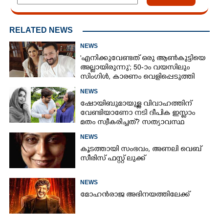
RELATED NEWS
NEWS
'എനിക്കുവേണ്ടത് ഒരു ആൺകുട്ടിയെ
അല്ലായിരുന്നു'; 50-ാം വയസിലും
സിംഗിൾ, കാരണം വെളിപ്പെടുത്തി
സബ പട്ടൗഡി
NEWS
ഷോയിബുമായുള്ള വിവാഹത്തിന്
വേണ്ടിയാണോ നടി ദീപിക ഇസ്ലാം
മതം സ്വീകരിച്ചത്? സത്യാവസ്ഥ
വെളിപ്പെടുത്തി സുഹൃത്ത്‌
NEWS
കൂടത്തായി സംഭവം, അണലി വെബ്
സീരിസ് ഫസ്റ്റ് ലുക്ക്
NEWS
മോഹൻരാജ അഭിനയത്തിലേക്ക്