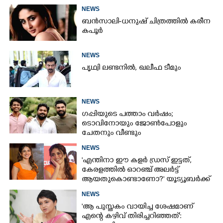
NEWS
ബൻസാലി-ധനുഷ് ചിത്രത്തിൽ കരീന
കപൂർ
NEWS
പൃഥ്വി ലണ്ടനിൽ, ഖലീഫ ടീമും
NEWS
ഗപ്പിയുടെ പത്താം വർഷം;​
ടൊവിനോയും ജോൺപോളും
ചേതനും വീണ്ടും
NEWS
'എന്തിനാ ഈ കളർ ഡ്രസ് ഇട്ടത്,
കേരളത്തിൽ ഓറഞ്ച് അല‌ർട്ട്
ആയതുകൊണ്ടാണോ?' യൂട്യൂബർക്ക്
ചുട്ടമറുപടിയുമായി പ്രിയ
NEWS
'ആ പുസ്തകം വായിച്ച ശേഷമാണ്
എന്റെ കഴിവ് തിരിച്ചറിഞ്ഞത്':