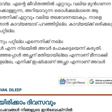
കാവ്യ. എന്റെ ജീവിതത്തിൽ ഏറ്റവും വലിയ മുൻഗണന
്കൊള്ളുന്ന, അറിയാവുന്ന ഒരാൾക്കല്ലാതെ ആ
തെനിക്ക് ഏറ്റവും വലിയ തലവേദനയാകും. നാളെ
കാവ്യയോട് പറഞ്ഞിട്ടില്ല. കാവ്യയ്‌ക്ക് ഒരിക്കല
്റില്ല.
ം പറ്റില്ല എന്നെനിക്ക് നല്ല
ക്കൾ എന്ന നിലയിൽ അവർ പോകട്ടെയെന്ന് കരുതി.
ഞപ്പോൾ അച്ഛന് മതിയായില്ലേ എന്നാണ് മീനാക്ഷി
Share this link
ളല്ലേ, എനിക്ക് ഇഷ്‌ടമാണ് അച്ഛാ എന്നാണ് അവൾ
ാര്യം
Copy Link
VAN
,
DILEEP
്ഛന് മതിയായില്ലേ എന്ന്
ൊരു അമ്മയെ മീനൂട്ടിക്ക്
യിരിക്കാം ദിവസവും
ില്ല'
 സംഭവങ്ങൾ നിങ്ങളുടെ ഇൻബോക്സിൽ