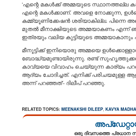
'എന്റെ മകൾക്ക് അമ്മയുടെ സ്ഥാനത്തല്ല 
എന്റെ മകൾക്കാണ്. അവളെ നോക്കുന്ന, ഉൾക
കമ്മ്യൂണിക്കേഷൻ ശരിയാകില്ല. പിന്നെ അ
മുതൽ മീനാക്ഷിയുടെ അമ്മയാകണം എന്ന് ഞാൻ 
ഇത്രയും വലിയ കുട്ടിയുടെ അമ്മയാകാനും പറ
മീനൂട്ടിക്ക് ഇനിയൊരു അമ്മയെ ഉൾക്കൊള്ളാനു
ബോദ്ധ്യമുണ്ടായിരുന്നു. രണ്ട് സുഹൃത്തു
കാവ്യയെ വിവാഹം ചെയ്യുന്ന കാര്യം പറഞ്
ആദ്യം ചോദിച്ചത്. എനിക്ക് പരിചയമുള്ള ആ
അന്ന് പറഞ്ഞത്'- ദിലീപ് പറഞ്ഞു.
'കാവ്യയുമായുള്ള വിവാഹക്ക
RELATED TOPICS:
MEENAKSHI DILEEP
,
KAVYA MADHA
പറഞ്ഞപ്പോൾ അച
ചോദിച്ചു, ഇനിയ
അപ്ഡേറ്റാ
ഉൾക്കൊള്ളാനാക
ഒരു ദിവസത്തെ പ്രധാന