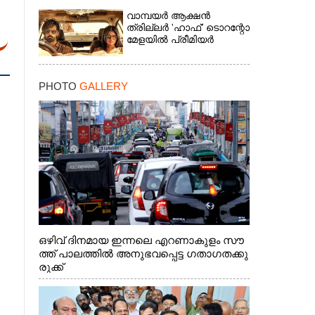
വാമ്പയർ ആക്ഷൻ
ത്രില്ലർ 'ഹാഫ്' ടൊറന്റോ
മേളയിൽ പ്രീമിയർ
PHOTO
GALLERY
ഒഴിവ് ദിനമായ ഇന്നലെ എറണാകുളം സൗ
ത്ത് പാലത്തിൽ അനുഭവപ്പെട്ട ഗതാഗതക്കു
രുക്ക്