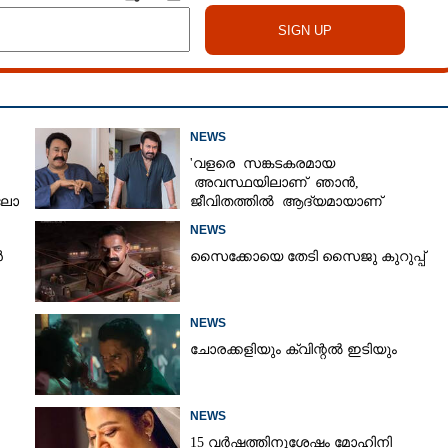
NEWS
'വളരെ സങ്കടകരമായ
അവസ്ഥയിലാണ് ഞാൻ,
‘ലോ
ജീവിതത്തിൽ ആദ്യമായാണ്
ഇങ്ങനെ സംഭവിക്കുന്നത്'; വീഡിയോ
NEWS
പങ്കുവച്ച് മോഹൻലാൽ
ൻ
സൈക്കോയെ തേടി സൈജു കുറുപ്പ്
NEWS
ചോരക്കളിയും ക്വിന്റൽ ഇടിയും
NEWS
15 വർഷത്തിനുശേഷം മോഹിനി