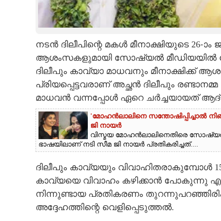
CARTOONS
നടൻ ദിലീപിന്റെ മകൾ മീനാക്ഷിയുടെ 26-ാം ജ
LITERATURE
ആശംസകളുമായി സോഷ്യൽ മീഡിയയിൽ പോസ്റ്റി
ദിലീപും കാവ്യാ മാധവനും മീനാക്ഷിക്ക് ആശം
ZOOM
പ്രിയപ്പെട്ടവരാണ് അച്ഛൻ ദിലീപും രണ്ടാനമ്മ
മാധവൻ വന്നപ്പോൾ ഏറെ ചർച്ചയായത് ആദ്യ 
CONTACT US
'മോഹൻലാലിനെ സന്തോഷിപ്പിച്ചാൽ നിങ്ങ
ജി നായർ
വിസ്മയ മോഹൻലാലിനെതിരെ സോഷ്യ
ഭാഷയിലാണ് നടി സീമ ജി നായർ പ്രതികരിച്ചത്....
ദിലീപും കാവ്യയും വിവാഹിതരാകുമ്പോൾ 15 
കാവ്യയെ വിവാഹം കഴിക്കാൻ പോകുന്നു എന്
നിന്നുണ്ടായ പ്രതികരണം തുറന്നുപറഞ്ഞിരിക
അദ്ദേഹത്തിന്റെ വെളിപ്പെടുത്തൽ.