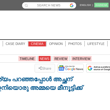
ENGLISH |
KĀZHCHA
CASE DIARY
CINEMA
OPINION
PHOTOS
LIFESTYLE
TIMELINE
NEWS
REVIEW
INTERVIEW
Share
്യം പറഞ്ഞപ്പോൾ അച്ഛന്
നിയൊരു അമ്മയെ മീനൂട്ടിക്ക്