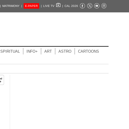
|
MATRIMONY |
E-PAPER
|
LIVE TV
|
CAL 2026
SPIRITUAL
INFO+
ART
ASTRO
CARTOONS