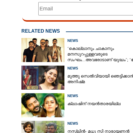
RELATED NEWS
NEWS
‘കൊല്ലാനും ചാകാനും
മനസുറപ്പുള്ളവരുടെ
സംഘം...അവരോടാണ് യുദ്ധം’; 
ആൻഡ് ഓർഡർ’ ടീസർ പുറത്ത്
NEWS
മുത്തു സെൽവിയായി ഞെട്ടിക്കാ
അനിഷ്‌മ
NEWS
ക്ലാഷിന് നയൻതാരയില്ല
NEWS
നസ്ലിൻ- മധു സി നാരായണൻ