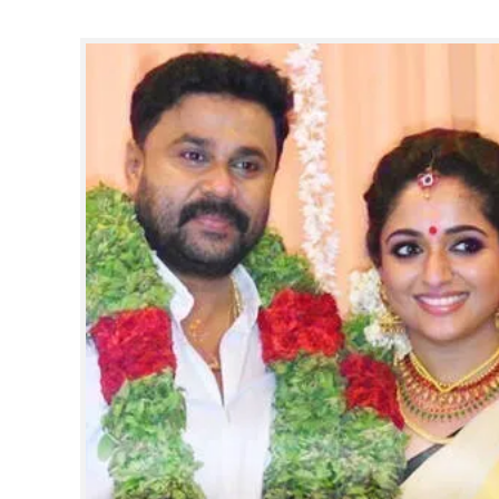
CINEMA
OPINION
PHOTOS
LIFESTYLE
SPIRITUAL
INFO+
ART
ASTRO