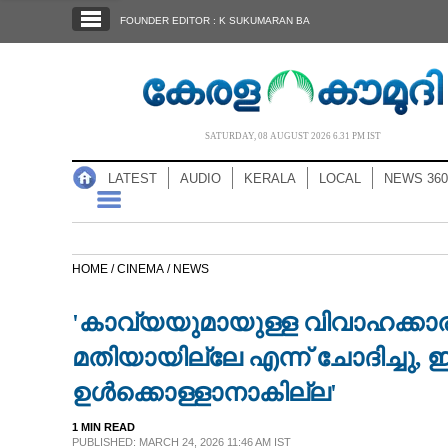
SECTIONS
FOUNDER EDITOR : K SUKUMARAN BA
HOME
LATEST
AUDIO
SATURDAY, 08 AUGUST 2026 6.31 PM IST
NOTIFIED NEWS
LATEST
AUDIO
KERALA
LOCAL
NEWS 360
POLL
KERALA
HOME /
CINEMA /
NEWS
LOCAL
'കാവ്യയുമായുള്ള വിവാഹക്കാര
NEWS 360
മതിയായില്ലേ എന്ന് ചോദിച്ചു, ഇ
ഉൾക്കൊള്ളാനാകില്ല'
CASE DIARY
1 MIN READ
PUBLISHED: MARCH 24, 2026 11:46 AM IST