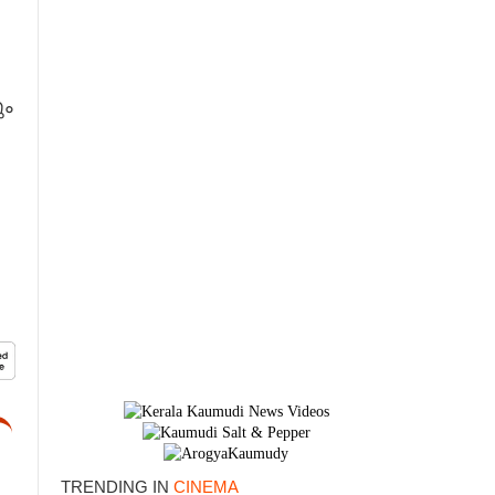
ും
×
TRENDING IN
CINEMA