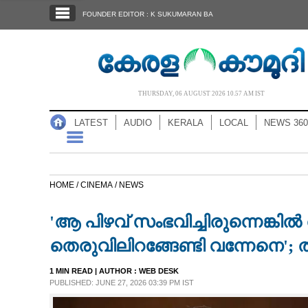
SECTIONS
FOUNDER EDITOR : K SUKUMARAN BA
HOME
LATEST
AUDIO
THURSDAY, 06 AUGUST 2026 10.57 AM IST
NOTIFIED NEWS
LATEST
AUDIO
KERALA
LOCAL
NEWS 360
POLL
KERALA
HOME /
CINEMA /
NEWS
LOCAL
'ആ പിഴവ് സംഭവിച്ചിരുന്നെങ്കിൽ
NEWS 360
തെരുവിലിറങ്ങേണ്ടി വന്നേനെ'; 
1 MIN READ
| AUTHOR :
WEB DESK
CASE DIARY
PUBLISHED: JUNE 27, 2026 03:39 PM IST