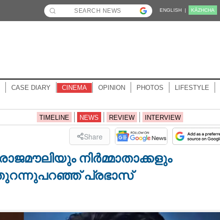
ENGLISH |
KĀZHCHA
CASE DIARY
CINEMA
OPINION
PHOTOS
LIFESTYLE
TIMELINE
NEWS
REVIEW
INTERVIEW
Share
 രാജമൗലിയും നിർമ്മാതാക്കളും
തുറന്നുപറഞ്ഞ് പ്രഭാസ്