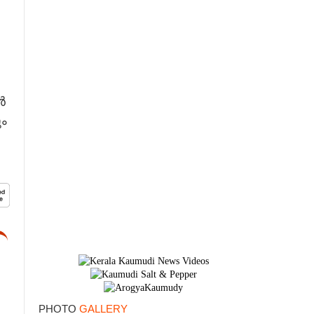
×
ൻ
ം
PHOTO
GALLERY