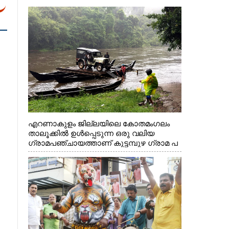
എറണാകുളം ജില്ലയിലെ കോതമംഗലം
താലൂക്കിൽ ഉൾപ്പെടുന്ന ഒരു വലിയ
ഗ്രാമപഞ്ചായത്താണ് കുട്ടമ്പുഴ ഗ്രാമ പ
ഞ്ചായത്ത്. ആദിവാസി ഊരുകളായ
വെള്ളാരംകുത്ത്, കത്തിപ്പാറ, ഉറിയംപെട്ടി,
തേക്കല്ല്, വെട്ടിക്കല്ല്, മഞ്ചപ്പാറ എന്നീ
ആറു സ്ഥലങ്ങളിലേക്കുള്ള പ്രധാന
സഞ്ചാര മാർഗമാണ് ഈ കാണുന്ന
കടത്ത് വള്ളം