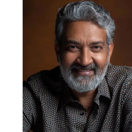
CINEMA
OPINION
PHOTOS
LIFESTYLE
SPIRITUAL
INFO+
ART
ASTRO