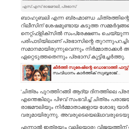
എസ്.എസ് രാജമൗലി,​ പ്രഭാസ്
CARTOONS
ബാഹുബലി എന്ന ബ്രഹ്മാണ്ഡ ചിത്രത്തിന്റെ
റിലീസിന് ശേഷമുണ്ടായ കടുത്ത സമ്മർദ്ദങ്ങള
LITERATURE
നെറ്റ്ഫ്ളിക്സിൽ സംപ്രേക്ഷണം ചെയ്യുന്
പരിപാടിയിലാണ് പ്രഭാസിന്റെ തുറന്നുപറച്
ZOOM
സമാനമായിരുന്നുവെന്നും നിർമ്മാതാക്കൾ അ
ഏറ്റെടുത്തതെന്നും പ്രഭാസ് കൂട്ടിച്ചേർത്തു.
CONTACT US
കീർത്തി സുരേഷിന്റെ ഡൊറോത്തി ഫസ്റ്റ് 
സംവിധാനം കാർത്തിക് സുബ്ബരാജ്...
'ചിത്രം പുറത്തിറങ്ങി ആദ്യ ദിനത്തിലെ പ്
എന്തെങ്കിലും പിഴവ് സംഭവിച്ച് ചിത്രം പര
രാജമൗലിയും നിർമ്മാതാക്കളായ ശോഭു യാർലഗ
വരുമായിരുന്നു. അവരുടെയെല്ലാവരുടെയും ജ
എന്നാൽ ഇത്രയും വലിയൊരു വിജയത്തിന് ശ