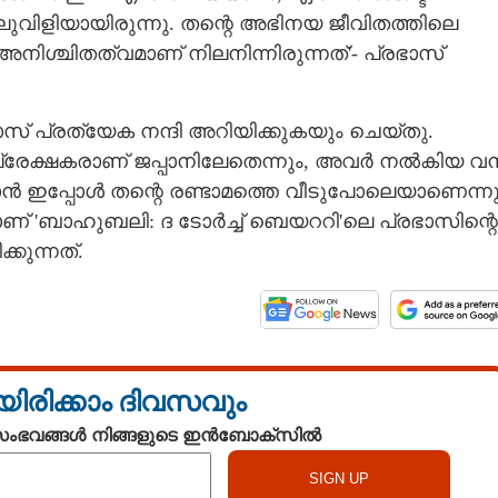
ുവിളിയായിരുന്നു. തന്റെ അഭിനയ ജീവിതത്തിലെ
യ അനിശ്ചിതത്വമാണ് നിലനിന്നിരുന്നത്'- പ്രഭാസ്
സ് പ്രത്യേക നന്ദി അറിയിക്കുകയും ചെയ്തു.
 പ്രേക്ഷകരാണ് ജപ്പാനിലേതെന്നും, അവർ നൽകിയ വ
ൻ ഇപ്പോൾ തന്റെ രണ്ടാമത്തെ വീടുപോലെയാണെന്നു
മാണ് 'ബാഹുബലി: ദ ടോർച്ച് ബെയററി'ലെ പ്രഭാസിന്റെ
Share this link
്കുന്നത്.
്ചിരുന്നെങ്കിൽ
Copy Link
യിരിക്കാം ദിവസവും
മ്മാതാക്കളും
്ടി വന്നേനെ';
 സംഭവങ്ങൾ നിങ്ങളുടെ ഇൻബോക്സിൽ
പ്രഭാസ്