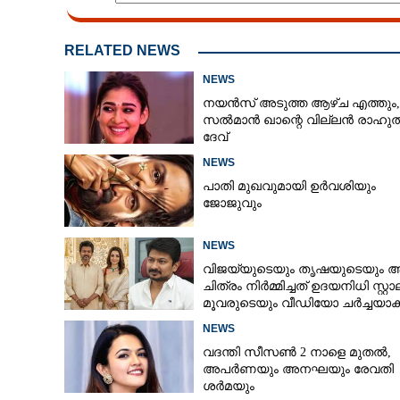
RELATED NEWS
NEWS
നയൻസ് അടുത്ത ആഴ്ച എത്തും,
സൽമാൻ ഖാന്റെ വില്ലൻ രാഹു
ദേവ്
NEWS
പാതി മുഖവുമായി ഉർവശിയും
ജോജുവും
NEWS
വിജയ്‌യുടെയും തൃഷയുടെയും 
ചിത്രം നിർമ്മിച്ചത് ഉദയനിധി സ്റ്റ
മൂവരുടെയും വീഡിയോ ചർച്ചയാകു
NEWS
വദന്തി സീസൺ 2 നാളെ മുതൽ,
അപർണയും അനഘയും രേവതി
ശർമയും