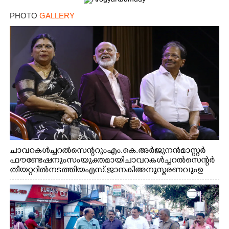
PHOTO
GALLERY
ചാവറ കൾച്ചറൽ സെന്ററും എം.കെ. അർജുനൻ മാസ്റ്റർ
ഫൗണ്ടേഷനും സംയുക്തമായി ചാവറ കൾച്ചറൽ സെന്റർ
തീയറ്ററിൽ നടത്തിയ എസ്. ജാനകി അനുസ്മരണവും ഉ
ദ്ഘാടനം ചെയ്യാനെത്തിയ സംഗീത സംവിധായകൻ ജെറി
അമൽദേവ്, ഗായിക ജെൻസി, എം.കെ. അർജുനൻ
ഫൗണ്ടേഷൻ ചെയർമാൻ ഡോ. രാധാകൃഷ്ണൻ എന്നിവർ