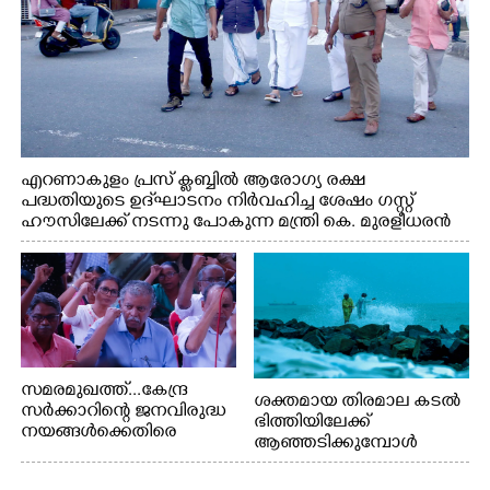
എറണാകുളം പ്രസ് ക്ലബ്ബിൽ ആരോഗ്യ രക്ഷ
പദ്ധതിയുടെ ഉദ്‌ഘാടനം നിർവഹിച്ച ശേഷം ഗസ്റ്റ്
ഹൗസിലേക്ക് നടന്നു പോകുന്ന മന്ത്രി കെ. മുരളീധരൻ
സമരമുഖത്ത്...കേന്ദ്ര
ശക്തമായ തിരമാല കടൽ
സർക്കാറിന്റെ ജനവിരുദ്ധ
ഭിത്തിയിലേക്ക്
നയങ്ങൾക്കെതിരെ
ആഞ്ഞടിക്കുമ്പോൾ
എറണാകുളം ബോട്ട് ജെട്ടി
അപകടകരമായ രീതിയിൽ
ബി.എസ്.എൻ.എൽ
മീൻ പിടിക്കുന്ന