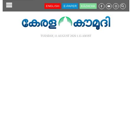
SECTIONS
ENGLISH
E-PAPER
KĀZHCHA
HOME
LATEST
TUESDAY, 11 AUGUST 2026 1.15 AM IST
AUDIO
NOTIFIED NEWS
POLL
KERALA
LOCAL
NEWS 360
CASE DIARY