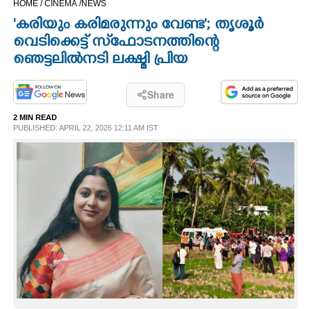
HOME /
CINEMA /
NEWS
CINEMA
'കരിയും കരിമരുന്നും വേണ്ട'; തൃശൂർ
വെടിക്കെട്ട് സ്‌ഫോടനത്തിന്റെ
OPINION
ഞെട്ടലിൽ നടി ലക്ഷ്മി പ്രിയ
PHOTOS
Share
2 MIN READ
PUBLISHED: APRIL 22, 2026 12:11 AM IST
LIFESTYLE
SPIRITUAL
INFO+
ART
ASTRO