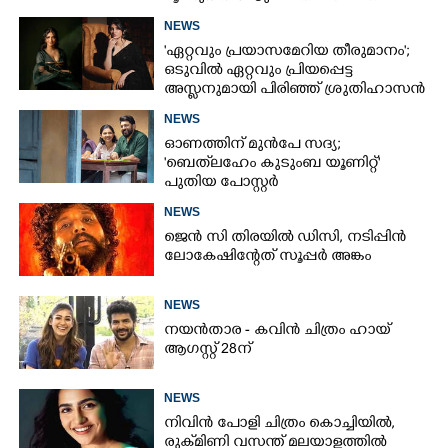
ഗിൽ; വീഡിയോ വൈറൽ
NEWS
'ഏറ്റവും പ്രയാസമേറിയ തീരുമാനം';
ഒടുവിൽ ഏറ്റവും പ്രിയപ്പെട്ട
അസ്ലനുമായി പിരിഞ്ഞ് ശ്രുതിഹാസൻ
NEWS
ഓണത്തിന് മുൻപേ സദ്യ;
'ബെത്‌ലഹേം കുടുംബ യൂണിറ്റ്'
പുതിയ പോസ്റ്റർ
NEWS
ജെൻ സി തിരയിൽ ഡിസി, നടിപ്പിൻ
ലോകേഷിന്റേത് സൂപ്പർ അങ്കം
NEWS
×
നയൻതാര - കവിൻ ചിത്രം ഹായ്
Share this link
ആഗസ്റ്റ് 28ന്
NEWS
നിവിൻ പോളി ചിത്രം കൊച്ചിയിൽ,
രുക്‌മിണി വസന്ത് മലയാളത്തിൽ