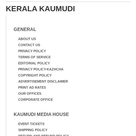
ഓഫീസിനു മുന്നിൽ
യുവാക്കൾ. ഞാറയ്ക്കൽ
കർഷക തൊഴിലാളി
KERALA KAUMUDI
ബീച്ചിൽ നിന്നുള്ള കാഴ്ച്ച
സംയുക്ത സമര സമിതി
സംഘടിപ്പിച്ച ജയിൽ
നിറയ്ക്കൽ സമരത്തിൽ
GENERAL
പങ്കെടുത്തുകൊണ്ട്
മുദ്രാവാക്യം വിളിക്കുന്ന
ABOUT US
മുൻ മന്ത്രി എസ്. ശർമ്മ
CONTACT US
PRIVACY POLICY
TERMS OF SERVICE
EDITORIAL POLICY
PRIVACY POLICY-KAZHCHA
COPYRIGHT POLICY
ADVERTISEMENT DISCLAIMER
PRINT AD RATES
OUR OFFICES
CORPORATE OFFICE
KAUMUDI MEDIA HOUSE
EVENT TICKETS
SHIPPING POLICY
RETURN AND REFUND POLICY