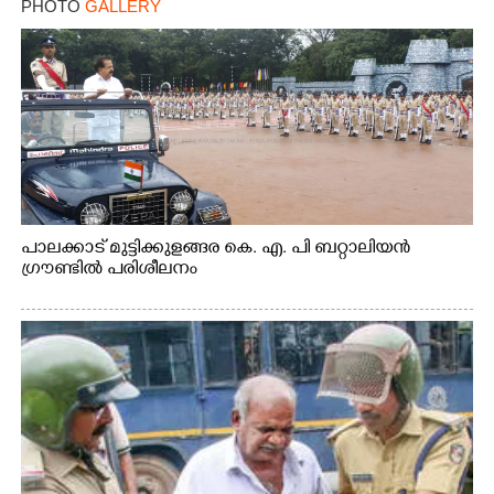
PHOTO
GALLERY
പാലക്കാട് മുട്ടിക്കുളങ്ങര കെ. എ. പി ബറ്റാലിയൻ
ഗ്രൗണ്ടിൽ പരിശീലനം