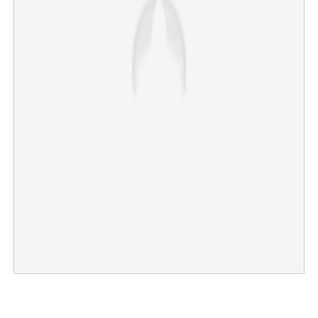
×
Share this link
Copy Link