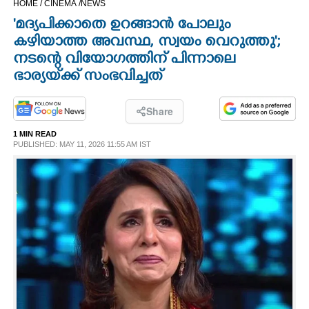
HOME /
CINEMA /
NEWS
CINEMA
'മദ്യപിക്കാതെ ഉറങ്ങാൻ പോലും
കഴിയാത്ത അവസ്ഥ, സ്വയം വെറുത്തു';
OPINION
നടന്റെ വിയോഗത്തിന് പിന്നാലെ
ഭാര്യയ്‌ക്ക് സംഭവിച്ചത്
PHOTOS
Share
LIFESTYLE
1 MIN READ
PUBLISHED: MAY 11, 2026 11:55 AM IST
SPIRITUAL
INFO+
ART
ASTRO