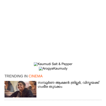
TRENDING IN
CINEMA
സമ്പൂർണ ആക്ഷൻ ത്രില്ലർ,​ വിസ്മയക്ക്
ഗംഭീര തുടക്കം