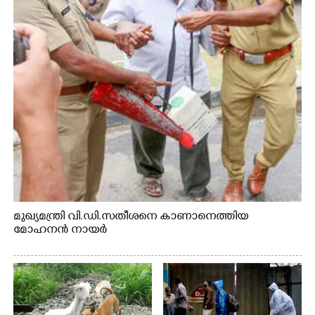
മുഖ്യമന്ത്രി വി.ഡി.സതീശനെ കാണാനെത്തിയ
മോഹനൻ നായർ