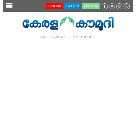
SECTIONS
ENGLISH
E-PAPER
KĀZHCHA
HOME
LATEST
SATURDAY, 08 AUGUST 2026 11.58 AM IST
AUDIO
NOTIFIED NEWS
POLL
KERALA
LOCAL
NEWS 360
CASE DIARY