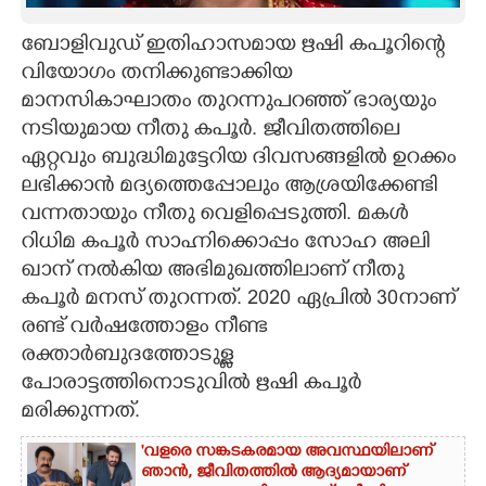
CARTOONS
ബോളിവുഡ് ഇതിഹാസമായ ഋഷി കപൂറിന്റെ
വിയോഗം തനിക്കുണ്ടാക്കിയ
മാനസികാഘാതം തുറന്നുപറഞ്ഞ് ഭാര്യയും
LITERATURE
നടിയുമായ നീതു കപൂർ. ജീവിതത്തിലെ
ഏറ്റവും ബുദ്ധിമുട്ടേറിയ ദിവസങ്ങളിൽ ഉറക്കം
ZOOM
ലഭിക്കാൻ മദ്യത്തെപ്പോലും ആശ്രയിക്കേണ്ടി
വന്നതായും നീതു വെളിപ്പെടുത്തി. മകൾ
CONTACT US
റിധിമ കപൂർ സാഹ്നിക്കൊപ്പം സോഹ അലി
ഖാന് നൽകിയ അഭിമുഖത്തിലാണ് നീതു
കപൂർ മനസ് തുറന്നത്. 2020 ഏപ്രിൽ 30നാണ്
രണ്ട് വർഷത്തോളം നീണ്ട
രക്താർബുദത്തോടുള്ള
പോരാട്ടത്തിനൊടുവിൽ ഋഷി കപൂർ
മരിക്കുന്നത്.
'വളരെ സങ്കടകരമായ അവസ്ഥയിലാണ്
ഞാൻ, ജീവിതത്തിൽ ആദ്യമായാണ്