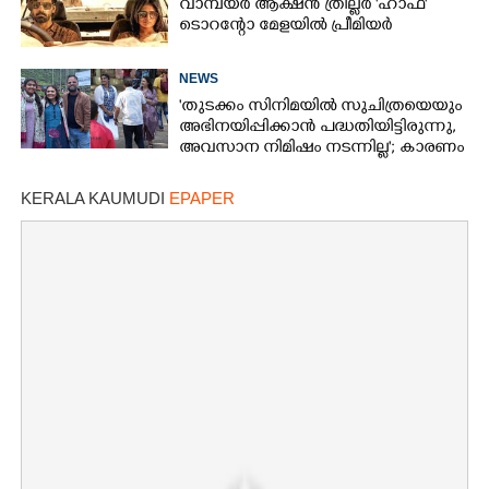
വാമ്പയർ ആക്ഷൻ ത്രില്ലർ 'ഹാഫ്'
ടൊറന്റോ മേളയിൽ പ്രീമിയർ
NEWS
'തുടക്കം സിനിമയിൽ സുചിത്രയെയും
അഭിനയിപ്പിക്കാൻ പദ്ധതിയിട്ടിരുന്നു,​
അവസാന നിമിഷം നടന്നില്ല'; കാരണം
തുറന്നുപറഞ്ഞ് ജൂഡ് ആന്റണി
KERALA KAUMUDI
EPAPER