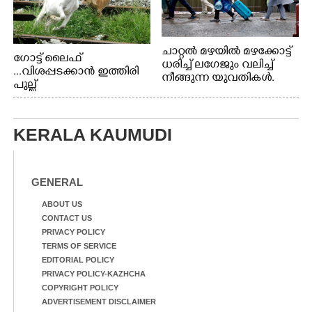
ചാറ്റൽ മഴയിൽ മഴക്കോട്ട്
ഗോട്ട് ലൈഫ്
ധരിച്ച് ലഗേജും വലിച്ച്
...വിശപ്പടക്കാൻ ഇത്തിരി
നീങ്ങുന്ന യുവതികൾ.
പുല്ല്
എറണാകുളം മേനകയിൽ
തിന്നാനെത്തിയതാണ്
നിന്നുള്ള കാഴ്ച
ആട്. തെരുവ് നായ്ക്കൾ
കടിച്ച് കീറാൻ വന്നതോടെ
KERALA KAUMUDI
വയറിന്റെ ആന്തൽ മറന്ന്
ജീവന് വേണ്ടിയായി ഓട്ടം.
എറണാകുളം
വാത്തുരുത്തിയിൽ
GENERAL
നിന്നുള്ള കാഴ്ച
ABOUT US
CONTACT US
PRIVACY POLICY
TERMS OF SERVICE
EDITORIAL POLICY
PRIVACY POLICY-KAZHCHA
COPYRIGHT POLICY
ADVERTISEMENT DISCLAIMER