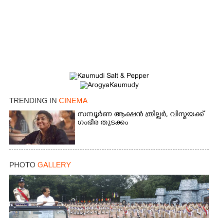
TRENDING IN
CINEMA
സമ്പൂർണ ആക്ഷൻ ത്രില്ലർ,​ വിസ്മയക്ക്
ഗംഭീര തുടക്കം
PHOTO
GALLERY