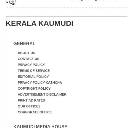
പുല്ല്
എറണാകുളം മേനകയിൽ
തിന്നാനെത്തിയതാണ്
നിന്നുള്ള കാഴ്ച
ആട്. തെരുവ് നായ്ക്കൾ
കടിച്ച് കീറാൻ വന്നതോടെ
KERALA KAUMUDI
വയറിന്റെ ആന്തൽ മറന്ന്
ജീവന് വേണ്ടിയായി ഓട്ടം.
എറണാകുളം
വാത്തുരുത്തിയിൽ
GENERAL
നിന്നുള്ള കാഴ്ച
ABOUT US
CONTACT US
PRIVACY POLICY
TERMS OF SERVICE
EDITORIAL POLICY
PRIVACY POLICY-KAZHCHA
COPYRIGHT POLICY
ADVERTISEMENT DISCLAIMER
PRINT AD RATES
OUR OFFICES
CORPORATE OFFICE
KAUMUDI MEDIA HOUSE