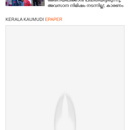
അഭിനയിപ്പിക്കാൻ പദ്ധതിയിട്ടിരുന്നു,​
അവസാന നിമിഷം നടന്നില്ല'; കാരണം
തുറന്നുപറഞ്ഞ് ജൂഡ് ആന്റണി
KERALA KAUMUDI
EPAPER
×
Share this link