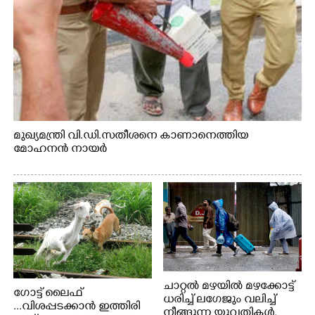
മുഖ്യമന്ത്രി വി.ഡി.സതീശനെ കാണാനെത്തിയ
മോഹനൻ നായർ
ചാറ്റൽ മഴയിൽ മഴക്കോട്ട്
ഗോട്ട് ലൈഫ്
ധരിച്ച് ലഗേജും വലിച്ച്
...വിശപ്പടക്കാൻ ഇത്തിരി
നീങ്ങുന്ന യുവതികൾ.