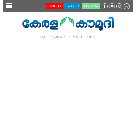
SECTIONS
ENGLISH
E-PAPER
KĀZHCHA
HOME
LATEST
SATURDAY, 08 AUGUST 2026 11.51 AM IST
AUDIO
NOTIFIED NEWS
POLL
KERALA
LOCAL
NEWS 360
CASE DIARY