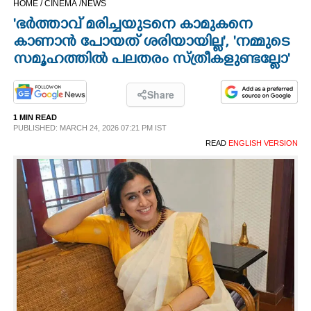
HOME /
CINEMA /
NEWS
CINEMA
'ഭര്‍ത്താവ് മരിച്ചയുടനെ കാമുകനെ
കാണാന്‍ പോയത് ശരിയായില്ല', 'നമ്മുടെ
OPINION
സമൂഹത്തില്‍ പലതരം സ്ത്രീകളുണ്ടല്ലോ'
PHOTOS
Share
1 MIN READ
PUBLISHED: MARCH 24, 2026 07:21 PM IST
LIFESTYLE
READ
ENGLISH VERSION
SPIRITUAL
INFO+
ART
ASTRO