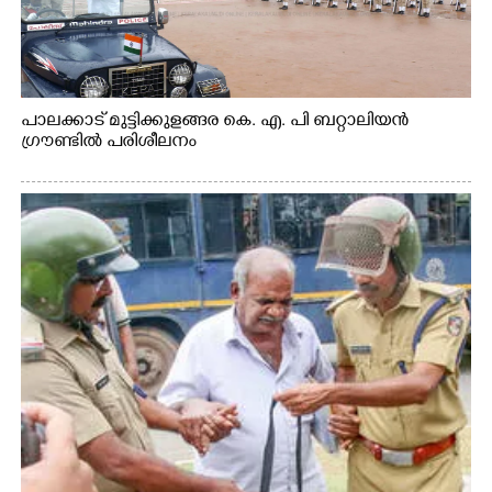
പാലക്കാട് മുട്ടിക്കുളങ്ങര കെ. എ. പി ബറ്റാലിയൻ
ഗ്രൗണ്ടിൽ പരിശീലനം