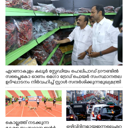
എറണാകുളം കലൂർ സ്റ്റേഡിയം ഹെലിപാഡ് ഗ്രൗണ്ടിൽ
സപ്ളൈകോ ഓണം മെഗാ ട്രേഡ് ഫെയർ സംസ്ഥാനതല
ഉദ്ഘാടനം നിർവഹിച്ച് സ്റ്റാൾ സന്ദർശിക്കുന്ന മുഖ്യമന്ത്രി
വി.ഡി. സതീശൻ. മന്ത്രി അനൂപ് ജേക്കബ് സമീപം
കൊല്ലത്ത് നടക്കുന്ന
ഒഴിവ് ദിനമായ ഇന്നലെ എറ