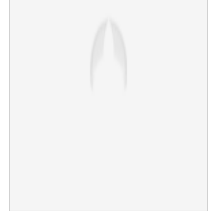
×
Share this link
Copy Link