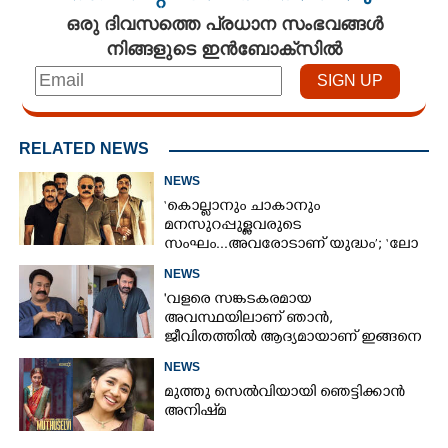
ഒരു ദിവസത്തെ പ്രധാന സംഭവങ്ങൾ
നിങ്ങളുടെ ഇൻബോക്സിൽ
RELATED NEWS
NEWS
‘കൊല്ലാനും ചാകാനും
മനസുറപ്പുള്ളവരുടെ
സംഘം...അവരോടാണ് യുദ്ധം’; ‘ലോ
ആൻഡ് ഓർഡർ’ ടീസർ പുറത്ത്
NEWS
'വളരെ സങ്കടകരമായ
അവസ്ഥയിലാണ് ഞാൻ,
ജീവിതത്തിൽ ആദ്യമായാണ് ഇങ്ങനെ
സംഭവിക്കുന്നത്'; വീഡിയോ പങ്കുവച്ച്
NEWS
മോഹൻലാൽ
മുത്തു സെൽവിയായി ഞെട്ടിക്കാൻ
അനിഷ്‌മ