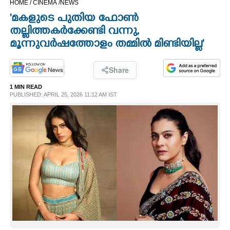
HOME /
CINEMA /
NEWS
CINEMA
'മകളുടെ പുതിയ ഫോൺ
തല്ലിത്തകർക്കേണ്ടി വന്നു,
OPINION
മൂന്നുവർഷത്തോളം തമ്മിൽ മിണ്ടിയില്ല'
PHOTOS
Share
1 MIN READ
PUBLISHED: APRIL 25, 2026 11:12 AM IST
LIFESTYLE
SPIRITUAL
INFO+
ART
ASTRO