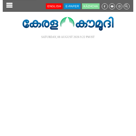
SECTIONS
ENGLISH
E-PAPER
KĀZHCHA
HOME
LATEST
SATURDAY, 08 AUGUST 2026 9.22 PM IST
AUDIO
NOTIFIED NEWS
POLL
KERALA
LOCAL
NEWS 360
CASE DIARY