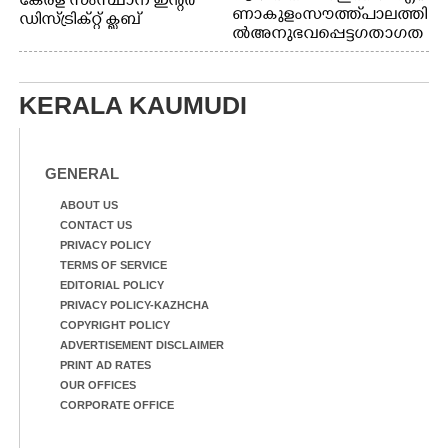
കേരള സംസ്ഥാന ഇന്റർ
ണാകുളം സൗത്ത് പാലത്തി
ഡിസ്ട്രിക്റ്റ് ക്ലബ്
ൽ അനുഭവപ്പെട്ട ഗതാഗത
അത്‌ലറ്റിക്
ക്കുരുക്ക്
ചാമ്പ്യൻഷിപ്പിൽ അണ്ടർ
20 ആൺകുട്ടികളുടെ 200
മീറ്റർ ഓട്ടം ഫൈനൽ
KERALA KAUMUDI
മത്സരത്തിനിടെ സിന്തറ്റിക്
ട്രാക്കിന് കുറുകെ ഓടുന്ന
നായകൾ.
GENERAL
ABOUT US
CONTACT US
PRIVACY POLICY
TERMS OF SERVICE
EDITORIAL POLICY
PRIVACY POLICY-KAZHCHA
COPYRIGHT POLICY
ADVERTISEMENT DISCLAIMER
PRINT AD RATES
OUR OFFICES
CORPORATE OFFICE