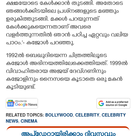
ക്ഷമയോടെ കേൾക്കാൻ തുടങ്ങി. അതോടെ
ഞങ്ങൾക്കിടയിലെ പ്രശ്‌നങ്ങളുടെ മഞ്ഞും
ഉരുകിത്തുടങ്ങി. മക്കൾ പറയുന്നത്
കേൾക്കുകയെന്നതാണ് അവരെ
വളർത്തുന്നതിൽ ഞാൻ പഠിച്ച ഏറ്റവും വലിയ
പാഠം.'- കജോൾ പറഞ്ഞു.
1992ൽ ബെഖുദിയെന്ന ചിത്രത്തിലൂടെ
കജോൾ അഭിനയത്തിലേക്കെത്തിയത്. 1999ൽ
വിവാഹിതരായ അജയ്‌ ദേവ്‌ഗണിനും
കജോളിനും നൈസയെ കൂടാതെ ഒരു മകൻ
കൂടിയുണ്ട്.
RELATED TOPICS:
BOLLYWOOD
,
CELEBRITY
,
CELEBRITY
NEWS
,
CINEMA
അപ്ഡേറ്റായിരിക്കാം ദിവസവും