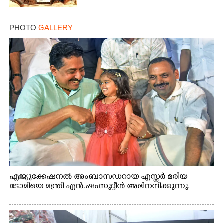
PHOTO
GALLERY
എജ്യുക്കേഷനൽ അംബാസഡറായ എസ്തർ മരിയ
ടോമിയെ മന്ത്രി എൻ.ഷംസുദ്ദീൻ അഭിനന്ദിക്കുന്നു.