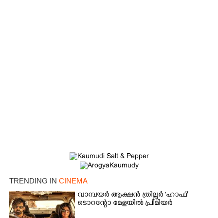
TRENDING IN
CINEMA
വാമ്പയർ ആക്ഷൻ ത്രില്ലർ 'ഹാഫ്'
ടൊറന്റോ മേളയിൽ പ്രീമിയർ