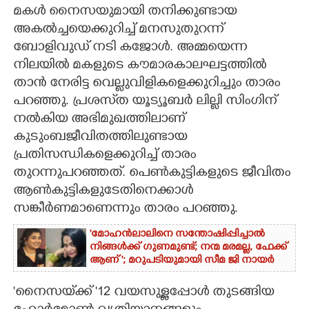
മകൾ നൈസയുമായി തനിക്കുണ്ടായ
CARTOONS
അകൽച്ചയെക്കുറിച്ച് മനസുതുറന്ന്
ബോളിവുഡ് നടി കജോൾ. അമ്മയെന്ന
നിലയിൽ മകളുടെ കൗമാരകാലഘട്ടത്തിൽ
LITERATURE
താൻ നേരിട്ട വെല്ലുവിളികളെക്കുറിച്ചും താരം
പറഞ്ഞു. പ്രശസ്‌ത യൂട്യൂബർ ലില്ലി സിംഗിന്
ZOOM
നൽകിയ അഭിമുഖത്തിലാണ്
കുടുംബജീവിതത്തിലുണ്ടായ
CONTACT US
പ്രതിസന്ധികളെക്കുറിച്ച് താരം
തുറന്നുപറഞ്ഞത്. പെൺകുട്ടികളുടെ ജീവിതം
ആൺകുട്ടികളുടേതിനെക്കാൾ
സങ്കീർണമാണെന്നും താരം പറഞ്ഞു.
'മോഹൻലാലിനെ സന്തോഷിപ്പിച്ചാൽ
നിങ്ങൾക്ക് ഗുണമുണ്ട്; നന്മ മരമല്ല, ഫേക്ക്
ആണ് '; മറുപടിയുമായി സീമ ജി നായർ
'നൈസയ്‌ക്ക് '12 വയസുള്ളപ്പോൾ തുടങ്ങിയ