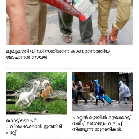
മുഖ്യമന്ത്രി വി.ഡി.സതീശനെ കാണാനെത്തിയ
മോഹനൻ നായർ
ചാറ്റൽ മഴയിൽ മഴക്കോട്ട്
ഗോട്ട് ലൈഫ്
ധരിച്ച് ലഗേജും വലിച്ച്
...വിശപ്പടക്കാൻ ഇത്തിരി
നീങ്ങുന്ന യുവതികൾ.
പുല്ല്
എറണാകുളം മേനകയിൽ
തിന്നാനെത്തിയതാണ്