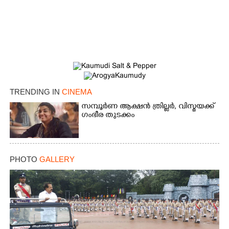
TRENDING IN
CINEMA
സമ്പൂർണ ആക്ഷൻ ത്രില്ലർ,​ വിസ്മയക്ക്
ഗംഭീര തുടക്കം
PHOTO
GALLERY