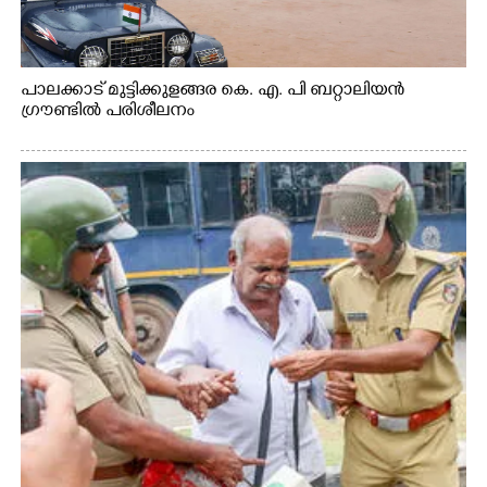
പാലക്കാട് മുട്ടിക്കുളങ്ങര കെ. എ. പി ബറ്റാലിയൻ
ഗ്രൗണ്ടിൽ പരിശീലനം