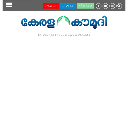
SECTIONS
ENGLISH
E-PAPER
KĀZHCHA
HOME
LATEST
SATURDAY, 08 AUGUST 2026 11.50 AM IST
AUDIO
NOTIFIED NEWS
POLL
KERALA
LOCAL
NEWS 360
CASE DIARY