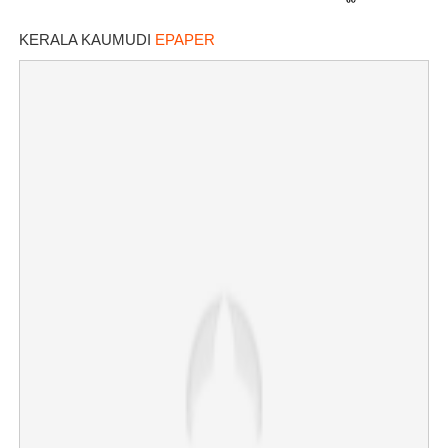
തുറന്നുപറഞ്ഞ് ജൂഡ് ആന്റണി
KERALA KAUMUDI
EPAPER