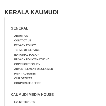
നിന്നുള്ള കാഴ്ച
ആട്. തെരുവ് നായ്ക്കൾ
കടിച്ച് കീറാൻ വന്നതോടെ
KERALA KAUMUDI
വയറിന്റെ ആന്തൽ മറന്ന്
ജീവന് വേണ്ടിയായി ഓട്ടം.
എറണാകുളം
വാത്തുരുത്തിയിൽ
GENERAL
നിന്നുള്ള കാഴ്ച
ABOUT US
CONTACT US
PRIVACY POLICY
TERMS OF SERVICE
EDITORIAL POLICY
PRIVACY POLICY-KAZHCHA
COPYRIGHT POLICY
ADVERTISEMENT DISCLAIMER
PRINT AD RATES
OUR OFFICES
CORPORATE OFFICE
KAUMUDI MEDIA HOUSE
EVENT TICKETS