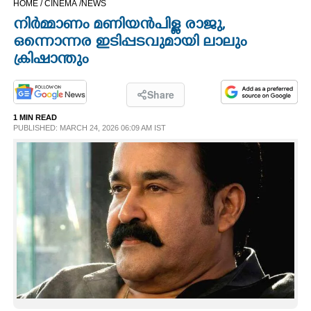
HOME /
CINEMA /
NEWS
CINEMA
നിർമ്മാണം മണിയൻപിള്ള രാജു,
ഒന്നൊന്നര ഇടിപ്പടവുമായി ലാലും
OPINION
ക്രിഷാന്തും
PHOTOS
Share
1 MIN READ
PUBLISHED: MARCH 24, 2026 06:09 AM IST
LIFESTYLE
SPIRITUAL
INFO+
ART
ASTRO