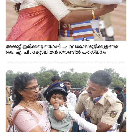
അമ്മയ്ക്ക് ഇരിക്കട്ടെ തൊപ്പി ...പാലക്കാട് മുട്ടിക്കുളങ്ങര
കെ. എ. പി . ബറ്റാലിയൻ ഗ്രൗണ്ടിൽ പരിശീലനം