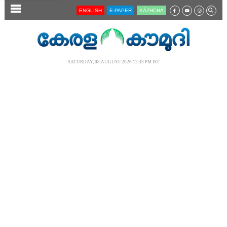
SECTIONS
ENGLISH
E-PAPER
KĀZHCHA
HOME
LATEST
SATURDAY, 08 AUGUST 2026 12.33 PM IST
AUDIO
NOTIFIED NEWS
POLL
KERALA
LOCAL
NEWS 360
CASE DIARY