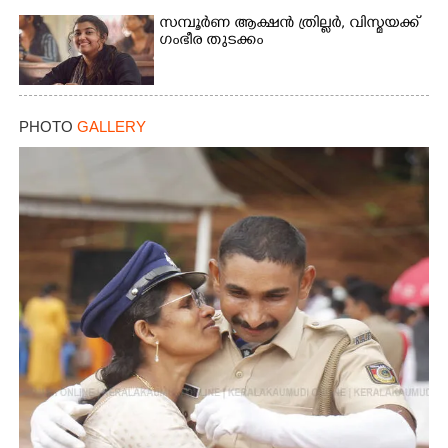
സമ്പൂർണ ആക്ഷൻ ത്രില്ലർ,​ വിസ്മയക്ക്
ഗംഭീര തുടക്കം
PHOTO
GALLERY