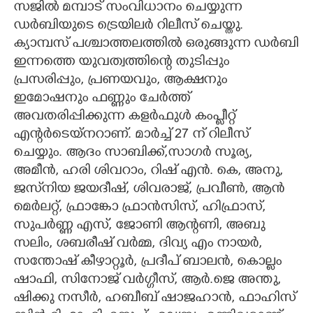
സജിൽ മമ്പാട് സംവിധാനം ചെയ്യുന്ന
ഡർബിയുടെ ട്രെയിലർ റിലീസ് ചെയ്തു.
CARTOONS
ക്യാമ്പസ് പശ്ചാത്തലത്തിൽ ഒരുങ്ങുന്ന ഡർബി
ഇന്നത്തെ യുവത്വത്തിന്റെ തുടിപ്പും
LITERATURE
പ്രസരിപ്പും, പ്രണയവും, ആക്ഷനും
ഇമോഷനും ഫണ്ണും ചേർത്ത്
ZOOM
അവതരിപ്പിക്കുന്ന കളർഫുൾ കംപ്ലീറ്റ്
എന്റർടെയ്നറാണ്. മാർച്ച് 27 ന് റിലീസ്
CONTACT US
ചെയ്യും. ആദം സാബിക്ക്,സാഗർ സൂര്യ,
അമീൻ, ഹരി ശിവറാം, റിഷ് എൻ. കെ, അനു,
ജസ്‌നിയ ജയദീഷ്, ശിവരാജ്, പ്രവീൺ, ആൻ
മെർലറ്റ്, ഫ്രാങ്കോ ഫ്രാൻസിസ്, ഹിഫ്രാസ്,
സുപർണ്ണ എസ്, ജോണി ആന്റണി, അബു
സലിം, ശബരീഷ് വർമ്മ, ദിവ്യ എം നായർ,
സന്തോഷ് കീഴാറ്റൂർ, പ്രദീപ് ബാലൻ, കൊല്ലം
ഷാഫി, സിനോജ് വർഗ്ഗീസ്, ആർ.ജെ അന്തു,
ഷിക്കു നസീർ, ഹബീബ് ഷാജഹാൻ, ഫാഹിസ്