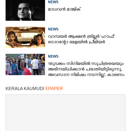
NEWS
മാധവൻ മാജിക്
NEWS
വാമ്പയർ ആക്ഷൻ ത്രില്ലർ 'ഹാഫ്'
ടൊറന്റോ മേളയിൽ പ്രീമിയർ
NEWS
'തുടക്കം സിനിമയിൽ സുചിത്രയെയും
അഭിനയിപ്പിക്കാൻ പദ്ധതിയിട്ടിരുന്നു,​
അവസാന നിമിഷം നടന്നില്ല'; കാരണം
തുറന്നുപറഞ്ഞ് ജൂഡ് ആന്റണി
KERALA KAUMUDI
EPAPER