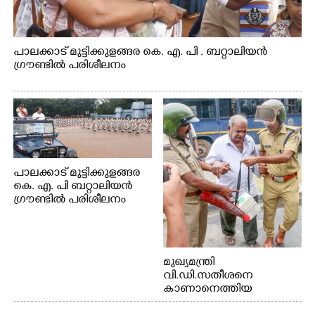
പാലക്കാട് മുട്ടിക്കുളങ്ങര കെ. എ. പി . ബറ്റാലിയൻ
ഗ്രൗണ്ടിൽ പരിശീലനം
പാലക്കാട് മുട്ടിക്കുളങ്ങര
കെ. എ. പി ബറ്റാലിയൻ
ഗ്രൗണ്ടിൽ പരിശീലനം
മുഖ്യമന്ത്രി
വി.ഡി.സതീശനെ
കാണാനെത്തിയ
മോഹനൻ നായർ