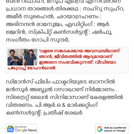
ബിൻ റിഫാഹി, മനൂപ് എലമ്പ്ര എന്നിവരാണ്
പ്രധാന താരങ്ങൾ.തിരക്കഥ : സഹ്‌റു സുഹ്റ,
അമീർ സുഹൈൽ, ഛായാഗ്രഹണം :
അഭിനന്ദൻ രാമനുജം, എഡിറ്റിംഗ് : ആർ.
ജെറിൻ, സ്ക്രിപ്റ്റ് കൺസൾട്ടന്റ് : ഷർഫു,
സംഗീതം ഗോപി സുന്ദർ,
'വളരെ സങ്കടകരമായ അവസ്ഥയിലാണ്
ഞാൻ, ജീവിതത്തിൽ ആദ്യമായാണ്
ഇങ്ങനെ സംഭവിക്കുന്നത്'; വീഡിയോ
പങ്കുവച്ച് മോഹൻലാൽ
ഡിമാൻസ് ഫിലിം ഫാക്ടറിയുടെ ബാനറിൽ
മൻസൂർ അബ്ദുൽ റസാഖാണ് നിർമ്മാണം .
സ്ട്രൈറ്റ് ലൈൻ സിനിമാസാണ് കേരളത്തിൽ
വിതരണം. പി.ആർ.ഒ & മാർക്കറ്റിംഗ്
കൺസൾട്ടന്റ്: പ്രതീഷ് ശേഖർ