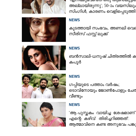
അല്ലായിരുന്നു'; 50-ാം വയസിലു
സിംഗിൾ, കാരണം വെളിപ്പെടുത്തി
മേയ
സബ പട്ടൗഡി
NEWS
കൂടത്തായി സംഭവം, അണലി വെ
സീരിസ് ഫസ്റ്റ് ലുക്ക്
NEWS
ബൻസാലി-ധനുഷ് ചിത്രത്തിൽ ക
കപൂർ
NEWS
ഗപ്പിയുടെ പത്താം വർഷം;​
ടൊവിനോയും ജോൺപോളും ചേത
വീണ്ടും
NEWS
'ആ പുസ്തകം വായിച്ച ശേഷമാണ്
എന്റെ കഴിവ് തിരിച്ചറിഞ്ഞത്':
ആത്മാവിനെ കണ്ട അനുഭവം പങ്കുവ
ലെന