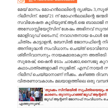
CARTOONS
മേയ് മാസം മോഹൻലാലിന്റെ ദൃശ്യം 3,സൂര്യ
റിലീസിന്. മേയ് 21 ന് മോഹൻലാലിന്റെ ജന്മദ
സവിശേഷത കൂടിയുണ്ട്.ആർ.ജെ ബാലാജി സംവിധ
LITERATURE
അസോസ്സിയേറ്റ്സിന് ശേഷം അഭിനവ് സുന്ദ
മോളിവുഡ് ടൈംസ്, നവാഗതനായ പോൾ ജോർ
ZOOM
ചിത്രം കാട്ടാളൻ, ബേസിൽ ജോസഫിന്റെ ന
അനിരുദ്ധൻ സംവിധാനം ചെയ്ത് ടൊവിന
CONTACT US
ശ്രീനിവാസനും നായകമാരാകുന്ന അതിരടി എന്
സുരേഷ്, ഷൈൻ ടോം ചാക്കോ,സൈജു കുറുപ്
കഥാപാത്രങ്ങളാക്കി സുജിത്. എസ്.നായർ സ
റിലീസ് ചെയ്യാനാണ് നീക്കം. കഴിഞ്ഞ ദിവ
വിതരണാവകാശം മലയാളത്തിലെ ഒരു വമ്പൻ ന
'തുടക്കം സിനിമയിൽ സുചിത്രയെയും അഭിന
കാരണം തുറന്നുപറഞ്ഞ് ജൂഡ് ആന്റണി
ജൂഡ് ആന്റണി ജോസഫ് സംവിധാനം ചെ
എത്തുന്നുണ്ട്....