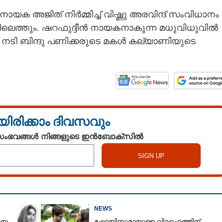
ക അജിത് നിർമ്മിച്ച് വിഷ്ണു അരവിന്ദ് സംവിധാനം
കളിലെത്തും. ഷറഫുദ്ദീൻ നായകനാകുന്ന മധുവിധുവിൽ
നടി ബിന്ദു പണിക്കരുടെ മകൾ കല്യാണിയുടെ
യിരിക്കാം ദിവസവും
 സംഭവങ്ങൾ നിങ്ങളുടെ ഇൻബോക്സിൽ
Share this link
NEWS
യെ
ഷോയിബുമായുള്ള വിവാഹത്തിന്