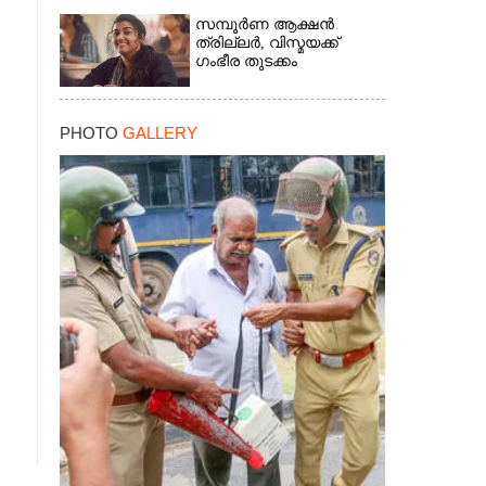
സമ്പൂർണ ആക്ഷൻ
ത്രില്ലർ,​ വിസ്മയക്ക്
ഗംഭീര തുടക്കം
PHOTO
GALLERY