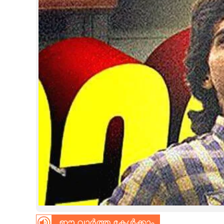
CINEMA
OPINION
PHOTOS
LIFESTYLE
SPIRITUAL
INFO+
ART
ASTRO
ഈ വാർത്ത കേൾക്കാം