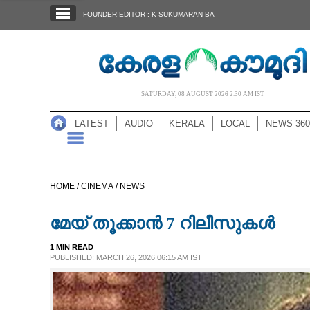
SECTIONS
FOUNDER EDITOR : K SUKUMARAN BA
HOME
LATEST
AUDIO
SATURDAY, 08 AUGUST 2026 2.30 AM IST
NOTIFIED NEWS
LATEST
AUDIO
KERALA
LOCAL
NEWS 360
POLL
KERALA
HOME /
CINEMA /
NEWS
LOCAL
മേയ് തൂക്കാൻ 7 റിലീസുകൾ
NEWS 360
1 MIN READ
PUBLISHED: MARCH 26, 2026 06:15 AM IST
CASE DIARY