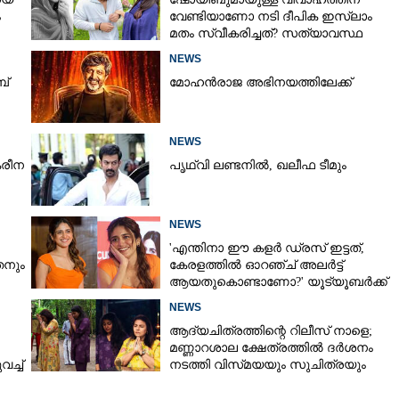
Copy Link
ം
വേണ്ടിയാണോ നടി ദീപിക ഇസ്ലാം
മതം സ്വീകരിച്ചത്? സത്യാവസ്ഥ
് തൂക്കാൻ 7 റിലീസുകൾ
വെളിപ്പെടുത്തി സുഹൃത്ത്‌
NEWS
ബ്
മോഹൻരാജ അഭിനയത്തിലേക്ക്
NEWS
രീന
പൃഥ്വി ലണ്ടനിൽ, ഖലീഫ ടീമും
NEWS
'എന്തിനാ ഈ കളർ ഡ്രസ് ഇട്ടത്,
നും
കേരളത്തിൽ ഓറഞ്ച് അല‌ർട്ട്
ആയതുകൊണ്ടാണോ?' യൂട്യൂബർക്ക്
ചുട്ടമറുപടിയുമായി പ്രിയ
NEWS
ആദ്യചിത്രത്തിന്റെ റിലീസ് നാളെ;
മണ്ണാറശാല ക്ഷേത്രത്തിൽ ദർശനം
ച്ച്
നടത്തി വിസ്‌മയയും സുചിത്രയും