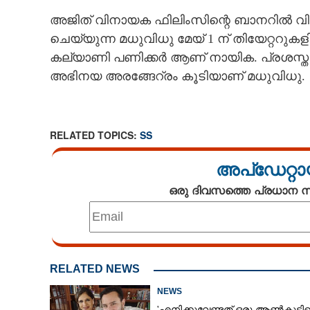
അജിത് വിനായക ഫിലിംസിന്റെ ബാനറിൽ വിനായ
ചെയ്യുന്ന മധുവിധു മേയ് 1 ന് തിയേറ്ററു
കല്യാണി പണിക്കർ ആണ് നായിക. പ്രശസ്ത 
അഭിനയ അരങ്ങേറ്രം കൂടിയാണ് മധുവിധു.
RELATED TOPICS:
SS
അപ്ഡേറ്റാ
ഒരു ദിവസത്തെ പ്രധാന
RELATED NEWS
NEWS
'എനിക്കുവേണ്ടത് ഒരു ആൺകുട്ടി