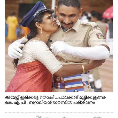
അമ്മയ്ക്ക് ഇരിക്കട്ടെ തൊപ്പി ...പാലക്കാട് മുട്ടിക്കുളങ്ങര
കെ. എ. പി . ബറ്റാലിയൻ ഗ്രൗണ്ടിൽ പരിശീലനം