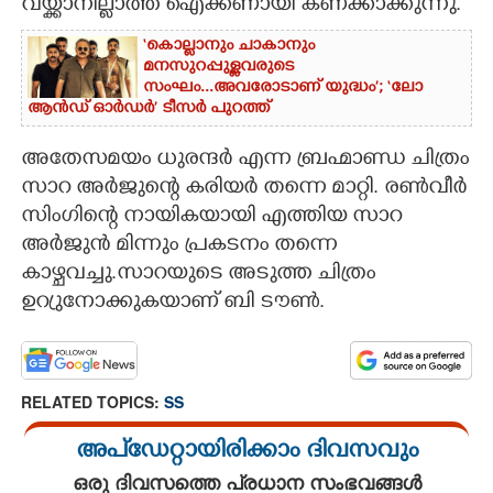
വയ്ക്കാനില്ലാത്ത ഐക്കണായി കണക്കാക്കുന്നു.
‘കൊല്ലാനും ചാകാനും
മനസുറപ്പുള്ളവരുടെ
സംഘം...അവരോടാണ് യുദ്ധം’; ‘ലോ
ആൻഡ് ഓർഡർ’ ടീസർ പുറത്ത്
അതേസമയം ധുരന്ദർ എന്ന ബ്രഹ്മാണ്ഡ ചിത്രം
സാറ അർജുന്റെ കരിയർ തന്നെ മാറ്റി. രൺവീർ
സിംഗിന്റെ നായികയായി എത്തിയ സാറ
അർജുൻ മിന്നും പ്രകടനം തന്നെ
കാഴ്ചവച്ചു.സാറയുടെ അടുത്ത ചിത്രം
ഉറ്രുനോക്കുകയാണ് ബി ടൗൺ.
RELATED TOPICS:
SS
അപ്ഡേറ്റായിരിക്കാം ദിവസവും
ഒരു ദിവസത്തെ പ്രധാന സംഭവങ്ങൾ