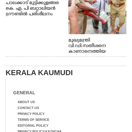
പാലക്കാട് മുട്ടിക്കുളങ്ങര
കെ. എ. പി ബറ്റാലിയൻ
ഗ്രൗണ്ടിൽ പരിശീലനം
മുഖ്യമന്ത്രി
വി.ഡി.സതീശനെ
കാണാനെത്തിയ
മോഹനൻ നായർ
KERALA KAUMUDI
GENERAL
ABOUT US
CONTACT US
PRIVACY POLICY
TERMS OF SERVICE
EDITORIAL POLICY
PRIVACY POLICY-KAZHCHA