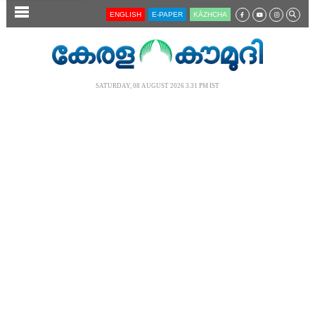
SECTIONS
ENGLISH
E-PAPER
KĀZHCHA
HOME
LATEST
SATURDAY, 08 AUGUST 2026 3.31 PM IST
AUDIO
NOTIFIED NEWS
POLL
KERALA
LOCAL
NEWS 360
CASE DIARY