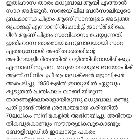
ഇതിഹാസ താരം മധുബാല ആയി എത്താൻ
സാറ അർജുൻ. സഞ്ജയ് ലീല ബൻസാലിയുടെ
CARTOONS
ബ്രഹ്മാണ്ഡ ചിത്രം ആണ് സാറയുടെ അടുത്ത
പ്രൊജക്ട് എന്നാണ് റിപ്പോർട്ട്. ജാസ്‌മിത് കെ.
LITERATURE
റീൻ ആണ് ചിത്രം സംവിധാനം ചെയ്യുന്നത്.
ഇതിഹാസ താരമായ മധുബാലയായി സാറ
ZOOM
എത്തുമ്പോൾ അത് താരത്തിന്റെ
അഭിനയജീവിതത്തിൽ വഴിത്തിരിവായിരിക്കും
CONTACT US
എന്നാണ് സൂചന. മധുബാലയുടെ ബയോപിക്
ആണ് സിനിമ. പ്രീ പ്രൊഡക്‌ഷൻ ജോലികൾ
ആരംഭിച്ചു. 1950കളിൽ ഇന്ത്യയിൽ ഏറ്റവും
കൂടുതൽ പ്രതിഫലം വാങ്ങിയിരുന്ന
താരങ്ങളിലൊരാളായിരുന്നു മധുബാല. രണ്ടു
പതിറ്റാണ്ട് നീണ്ട ശ്രദ്ധേയമായ കരിയറിൽ
70ലധികം സിനിമകളിൽ അഭിനയിച്ചു. അഭിനയ
തികവുകൊണ്ടും സൗന്ദര്യമികവുകൊണ്ടും
ബോളിവുഡിൽ ഇപ്പോഴും പകരം