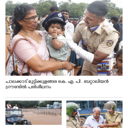
പാലക്കാട് മുട്ടിക്കുളങ്ങര കെ. എ. പി . ബറ്റാലിയൻ
ഗ്രൗണ്ടിൽ പരിശീലനം