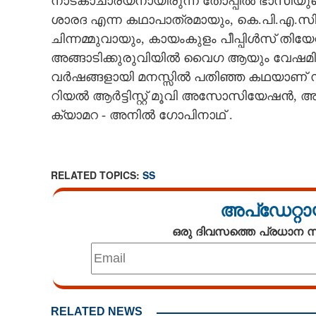
നാടകാചാര്യനായിരുന്ന തോപ്പിൽ ഭാസിയു
ശാരദ എന്ന കഥാപാത്രമായും, കെ.പി.എ.സി 
ചിന്നമ്മുവായും, കായംകുളം പീപ്പിൾസ് തിയ
അങ്ങാടിക്കുരുവിയിൽ വൈഗ ആയും വേഷമിട
വർഷങ്ങളായി മനസ്സിൽ പതിഞ്ഞ കഥയാണ് സി
റിയൽ ആർട്ടിസ്റ്റ് മൂവി അസോസിയേഷൻ, 
ക്യാമറ - അനിൽ ഗോപിനാഥ് .
RELATED TOPICS:
SS
അപ്ഡേറ്റാ
ഒരു ദിവസത്തെ പ്രധാന
നായികയും സം
സോഫിയ കെ.പ
RELATED NEWS