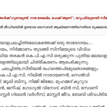
ൾക്ക് ഗുണമുണ്ട്; നന്മ മരമല്ല, ഫേക്ക് ആണ് '; മറുപടിയുമായി സീ
ൽ മീഡിയയിൽ ഉണ്ടായ സൈബർ ആക്രമണത്തിനെതിരെ രൂക്ഷമാ
ലയാളചലച്ചിത്രലോകത്തേക്ക് ഒരു താരോദയം…
ം, നിർമ്മാണം തുടങ്ങി സിനിമയുടെ വിവിധ
ഫിയ തരകൻ കെ.പി.എ.സി ഒരുക്കുന്ന പുതിയ മലയാള
േരളത്തിലുമായി ചിത്രീകരണം ആരംഭിക്കുന്നു.
ചലച്ചിത്ര,സീരിയൽ രംഗത്തെപ്രമുഖതാരങ്ങളും
ർ കെ.പി.എ.സി, നിഖിൽ നാരായണൻ, സെൽവി
ലി ബിനു, നിമ്മി ജിജോ, മുഹമ്മദ്‌ കുറുവ
്ണൻ, ജനീഷ്, ഗോഗുൽ വിനോദ്, ബിൻ സി, സോണി
്റർ ഗ്ലെൻ വർഗീസ്, മാസ്റ്റർ ജീവ, ബേബി ശിവപ്രി