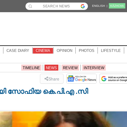
ENGLISH |
KĀZHCHA
CASE DIARY
CINEMA
OPINION
PHOTOS
LIFESTYLE
TIMELINE
NEWS
REVIEW
INTERVIEW
Share
ി സോഫിയ കെ.പി.എ .സി