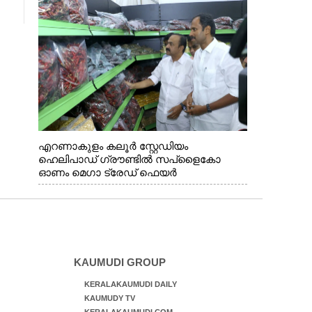
എറണാകുളം കലൂർ സ്റ്റേഡിയം
ഹെലിപാഡ് ഗ്രൗണ്ടിൽ സപ്ളൈകോ
ഓണം മെഗാ ട്രേഡ് ഫെയർ
സംസ്ഥാനതല ഉദ്ഘാടനം നിർവഹിച്ച്
സ്റ്റാൾ സന്ദർശിക്കുന്ന മുഖ്യമന്ത്രി വി.ഡി.
സതീശൻ. മന്ത്രി അനൂപ് ജേക്കബ് സമീപം
KAUMUDI GROUP
KERALAKAUMUDI DAILY
KAUMUDY TV