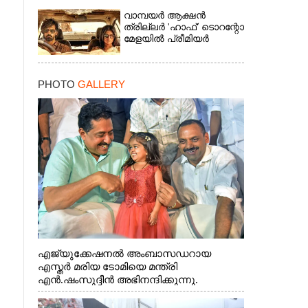
വാമ്പയർ ആക്ഷൻ
ത്രില്ലർ 'ഹാഫ്' ടൊറന്റോ
മേളയിൽ പ്രീമിയർ
PHOTO
GALLERY
എജ്യുക്കേഷനൽ അംബാസഡറായ
എസ്തർ മരിയ ടോമിയെ മന്ത്രി
എൻ.ഷംസുദ്ദീൻ അഭിനന്ദിക്കുന്നു.