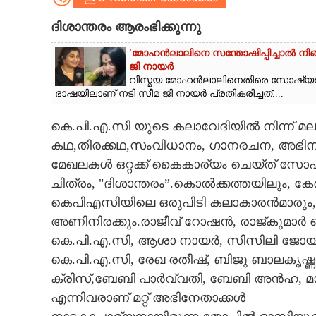
CARTOONS
ദിശാന്തരം ആരംഭിക്കുന്നു
'മോഹൻലാലിനെ സന്തോഷിപ്പിച്ചാൽ നിങ്ങ
LITERATURE
ജി നായർ
വിസ്മയ മോഹൻലാലിനെതിരെ സോഷ്യ
ഭാഷയിലാണ് നടി സീമ ജി നായർ പ്രതികരിച്ചത്....
ZOOM
കെ.പി.എ.സി യുടെ കലാവേദിയിൽ നിന്ന് മ
കഥ,തിരക്കഥ,സംവിധാനം, ഗാനരചന, അഭിനയ
CONTACT US
മേഖലകൾ ഒറ്റക്ക് കൈകാര്യം ചെയ്ത് സോ
ചിത്രം, "ദിശാന്തരം”.കൊൽക്കത്തയിലും, ക
കെപിഎസിയിലെ ഒരുപിടി കലാകാരൻമാരും, 
അണിനിരക്കും.രാജീവ് റോഷൻ, രാജ്കുമാ
കെ.പി.എ.സി, ആശാ നായർ, സിസിലി ജോയ്, ജൂ
കെ.പി.എ.സി, രേഖ രതീഷ്, ബിജു ബാലകൃഷ
ക്രിസ്,ബേബി പാർവ്വതി, ബേബി അൻഹ, മാസ്റ
എന്നിവരാണ് മറ്റ് അഭിനേതാക്കൾ