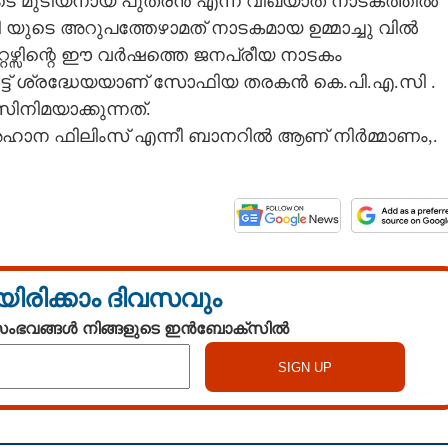
ടെ മുടിയനായ പുത്രൻ എന്ന വിഖ്യാത നാടകത്തിൽ
യുടെ അറുപത്തേഴാമത് നാടകമായ ഉമ്മാച്ചു വിൽ
േറ്റഴ്സിന്റെ ഈ വർഷത്തെ ജനപ്രീയ നാടകം
്ട് ശ്രദ്ധേയയാണ് സോഫിയ തരകൻ കെ.പി.എ.സി .
നിമയാക്കുന്നത്.
അഹാന ഫിലിംസ് എന്നീ ബാനറിൽ ആണ് നിർമ്മാണം,.
Share this link
യിരിക്കാം ദിവസവും
 സംഭവങ്ങൾ നിങ്ങളുടെ ഇൻബോക്സിൽ
Copy Link
വിധായികയുമായി
ി.എ .സി