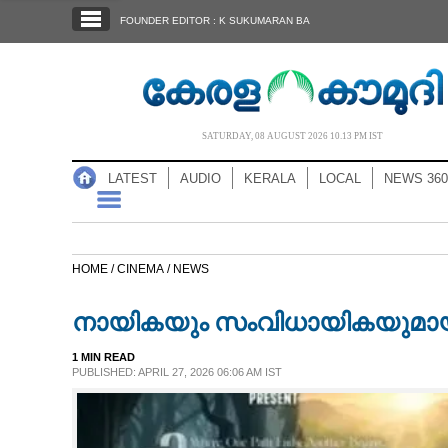
SECTIONS
FOUNDER EDITOR : K SUKUMARAN BA
HOME
LATEST
AUDIO
SATURDAY, 08 AUGUST 2026 10.13 PM IST
NOTIFIED NEWS
LATEST
AUDIO
KERALA
LOCAL
NEWS 360
POLL
KERALA
HOME /
CINEMA /
NEWS
LOCAL
നായികയും സംവിധായികയുമായ
NEWS 360
1 MIN READ
PUBLISHED: APRIL 27, 2026 06:06 AM IST
CASE DIARY