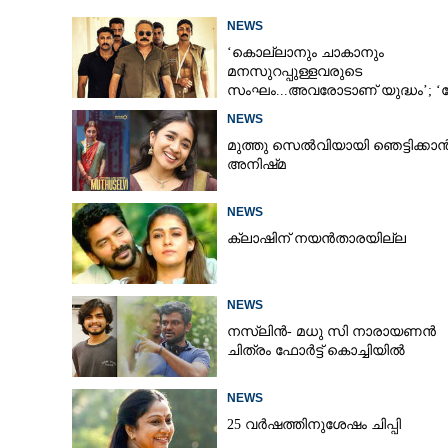
NEWS
‘കൊല്ലാനും ചാകാനും
മനസുറപ്പുള്ളവരുടെ
സംഘം...അവരോടാണ് യുദ്ധം’; 
ആൻഡ് ഓർഡർ’ ടീസർ പുറത്ത്
NEWS
മുത്തു സെൽവിയായി ഞെട്ടിക്കാ
അനിഷ്‌മ
NEWS
ക്ലാഷിന് നയൻതാരയില്ല
NEWS
നസ്ലിൻ- മധു സി നാരായണൻ
ചിത്രം ഫോർട്ട് കൊച്ചിയിൽ
NEWS
25 വർഷത്തിനുശേഷം ചിപ്പി