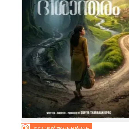
CINEMA
OPINION
PHOTOS
LIFESTYLE
SPIRITUAL
INFO+
ART
ASTRO
ഈ വാർത്ത കേൾക്കാം