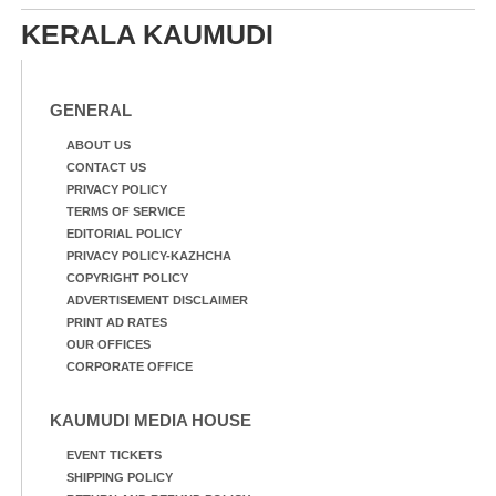
സ്കൂളിലെ ദുരിതാശ്വാസ
സ്കൂളിലെ ദുരിതാശ്വാസ
ക്യാമ്പിലെത്തിയവർ
KERALA KAUMUDI
ക്യാമ്പിലെത്തിയവർ മഴ
വസ്ത്രങ്ങൾ
മാറിനിന്ന ഇടവേളയിൽ
ഉണക്കാനിട്ടിരിക്കുന്ന
ക്യാമ്പ് പരിസരത്ത്
ഗോൾപോസ്റ്റിന് മുന്നിൽ
വസ്ത്രങ്ങൾ
ഫുട്ബോൾ കളികളിൽ
GENERAL
ഉണക്കാനിടുന്ന കാഴ്ച.
ഏർപ്പെട്ടിരിക്കുന്ന
കുട്ടികൾ
ABOUT US
CONTACT US
PRIVACY POLICY
TERMS OF SERVICE
EDITORIAL POLICY
PRIVACY POLICY-KAZHCHA
COPYRIGHT POLICY
ADVERTISEMENT DISCLAIMER
PRINT AD RATES
OUR OFFICES
CORPORATE OFFICE
KAUMUDI MEDIA HOUSE
EVENT TICKETS
SHIPPING POLICY