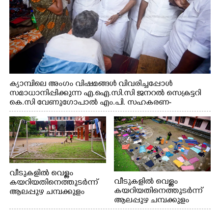
ക്യാമ്പിലെ അംഗം വിഷമങ്ങൾ വിവരിച്ചപ്പോൾ
സമാധാനിപ്പിക്കുന്ന എ.ഐ.സി.സി ജനറൽ സെക്രട്ടറി
കെ.സി വേണുഗോപാൽ എം.പി. സഹകരണ-
എക്സൈസ് വകുപ്പ് മന്ത്രി എം. ലിജു, എന്നിവർ
വീടുകളിൽ വെള്ളം
വീടുകളിൽ വെള്ളം
കയറിയതിനെത്തുടർന്ന്
കയറിയതിനെത്തുടർന്ന്
ആലപ്പുഴ ചമ്പക്കുളം
ആലപ്പുഴ ചമ്പക്കുളം
ഫാദർ തോമസ്
ഫാദർ തോമസ്
പോരൂക്കര സെൻട്രൽ
പോരൂക്കര സെൻട്രൽ