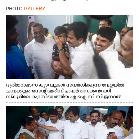
PHOTO
GALLERY
ദുരിതാശ്വാസ ക്യാമ്പുകൾ സന്ദർശിക്കുന്ന വേളയിൽ
ചമ്പക്കുളം സെന്റ് മേരീസ് ഹയർ സെക്കൻഡറി
സ്കൂളിലെ ക്യാമ്പിലെത്തിയ എ.ഐ.സി.സി ജനറൽ
സെക്രട്ടറി കെ.സി വേണുഗോപാൽ എം.പി കുരുന്നിനെ
എടുത്ത് ലാളിച്ചപ്പോൾ. സഹകരണ-എക്സൈസ്
വകുപ്പ് മന്ത്രി എം. ലിജു, കൃഷിവകുപ്പ് മന്ത്രി ടി. സിദ്ദിഖ്,
റെജി ചെറിയാൻ എം. എൽ. എ എന്നിവർ സമീപം