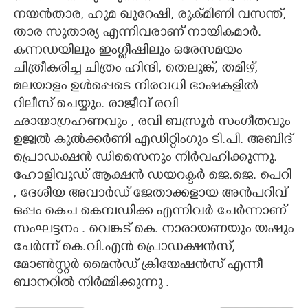
നയൻതാര, ഹുമ ഖുറേഷി, രുക്മിണി വസന്ത്,
താര സുതാര്യ എന്നിവരാണ് നായികമാർ.
കന്നഡയിലും ഇംഗ്ലീഷിലും ഒരേസമയം
ചിത്രീകരിച്ച ചിത്രം ഹിന്ദി, തെലുങ്ക്, തമിഴ്,
മലയാളം ഉൾപ്പെടെ നിരവധി ഭാഷകളിൽ
റിലീസ് ചെയ്യും. രാജീവ് രവി
ഛായാഗ്രഹണവും , രവി ബസ്രൂർ സംഗീതവും
ഉജ്വൽ കുൽക്കർണി എഡിറ്റിംഗും ടി.പി. അബിദ്
പ്രൊഡക്ഷൻ ഡിസൈനും നിർവഹിക്കുന്നു.
ഹോളിവുഡ് ആക്ഷൻ ഡയറക്ടർ ജെ.ജെ. പെറി
, ദേശീയ അവാർഡ് ജേതാക്കളായ അൻപറിവ്
ഒപ്പം കെച കെമ്പഡിക്ക എന്നിവർ ചേർന്നാണ്
സംഘട്ടനം . വെങ്കട് കെ. നാരായണയും യഷും
ചേർന്ന് കെ.വി.എൻ പ്രൊഡക്ഷൻസ്,
മോൺസ്റ്റർ മൈൻഡ് ക്രിയേഷൻസ് എന്നീ
ബാനറിൽ നിർമ്മിക്കുന്നു .