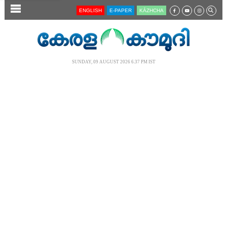
SECTIONS
ENGLISH
E-PAPER
KĀZHCHA
HOME
LATEST
SUNDAY, 09 AUGUST 2026 6.37 PM IST
AUDIO
NOTIFIED NEWS
POLL
KERALA
LOCAL
NEWS 360
CASE DIARY