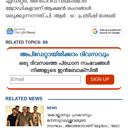
എഡിറ്റർ,​ അൻപറിവ് വിക്രംമോർ
ജോഡികളാണ് ആക്ഷൻ രംഗങ്ങൾ
ഒരുക്കുന്നന്നത്.പി .ആർ . ഒ : പ്രതീഷ് ശേഖർ
RELATED TOPICS:
SS
അപ്ഡേറ്റായിരിക്കാം ദിവസവും
ഒരു ദിവസത്തെ പ്രധാന സംഭവങ്ങൾ
നിങ്ങളുടെ ഇൻബോക്സിൽ
RELATED NEWS
NEWS
‘കൊല്ലാനും ചാകാനും
മനസുറപ്പുള്ളവരുടെ
സംഘം...അവരോടാണ് യുദ്ധം’; ‘ലോ