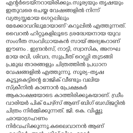
എന്റർടെയ്നറായിരിക്കും.സൂര്യയും തൃഷയും
ഇതുവരെ ചെയ്ത വേഷങ്ങളിൽ നിന്ന്
വ്യത്യസ്തമായ ഗെറ്റപ്പിലും
മേക്കോവറിലുമായാണ് ‘കറുപ്പിൽ എത്തുന്നത്.
വൈറൽ ഹിറ്റുകളിലൂടെ ശ്രദ്ധേയനായ യുവ
സംഗീത സംവിധായകൻ സായ് അഭ്യങ്കറാണ്
ഈണം . ഇന്ദ്രൻസ്, നാട്ടി, സ്വാസിക, അനഘ
മായ രവി, ശിവദ, സുപ്രീത് റെഡ്ഡി തുടങ്ങി
പ്രമുഖ താരങ്ങളും ചിത്രത്തിൽ പ്രധാന
വേഷങ്ങളിൽ എത്തുന്നു. സൂര്യ–തൃഷ
കൂട്ടുകെട്ടിന്റെ മാജിക് വീണ്ടും വലിയ
സ്ക്രീനിൽ കാണാൻ പ്രേക്ഷകർ
ആകാംക്ഷയോടെ കാത്തിരിക്കുകയാണ്. ഡ്രീം
വാരിയർ പിക് ചേഴ്സ് ആണ് ബിഗ് ബഡ്ജറ്റിൽ
ചിത്രം നിർമ്മിക്കുന്നത്. ജി. കെ. വിഷ്ണു
ഛായാഗ്രഹണം
നിർവഹിക്കുന്നു.കലൈവാനൻ ആണ്