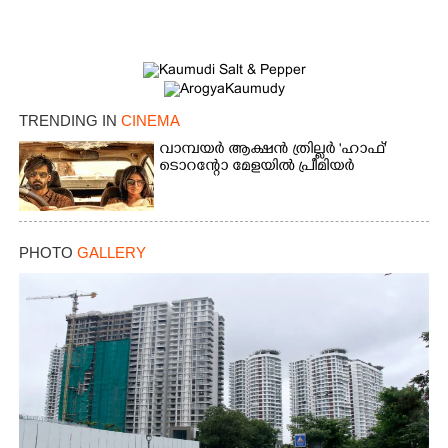
TRENDING IN
CINEMA
വാമ്പയർ ആക്ഷൻ ത്രില്ലർ 'ഹാഫ്'
ടൊറന്റോ മേളയിൽ പ്രീമിയർ
PHOTO
GALLERY