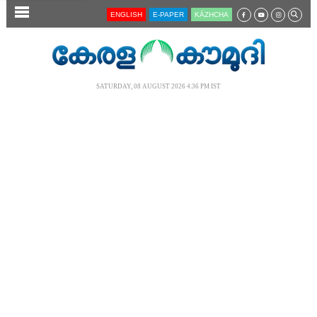
SECTIONS
ENGLISH
E-PAPER
KĀZHCHA
HOME
LATEST
SATURDAY, 08 AUGUST 2026 4.36 PM IST
AUDIO
NOTIFIED NEWS
POLL
KERALA
LOCAL
NEWS 360
CASE DIARY