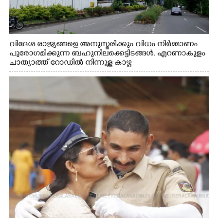
വിദേശ രാജ്യങ്ങളെ അനുസ്മരിക്കും വിധം നിർമ്മാണം
പുരോഗമിക്കുന്ന ബഹുനിലക്കെട്ടിടങ്ങൾ. എറണാകുളം
ചാത്യാത്ത് റോഡിൽ നിന്നുള്ള കാഴ്ച