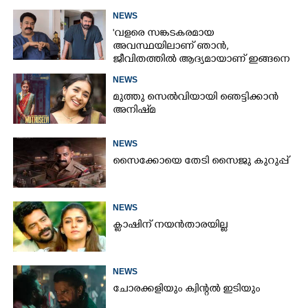
ആൻഡ് ഓർഡർ’ ടീസർ പുറത്ത്
NEWS
'വളരെ സങ്കടകരമായ
അവസ്ഥയിലാണ് ഞാൻ,
ജീവിതത്തിൽ ആദ്യമായാണ് ഇങ്ങനെ
സംഭവിക്കുന്നത്'; വീഡിയോ പങ്കുവച്ച്
NEWS
മോഹൻലാൽ
മുത്തു സെൽവിയായി ഞെട്ടിക്കാൻ
അനിഷ്‌മ
NEWS
സൈക്കോയെ തേടി സൈജു കുറുപ്പ്
NEWS
ക്ലാഷിന് നയൻതാരയില്ല
NEWS
ചോരക്കളിയും ക്വിന്റൽ ഇടിയും