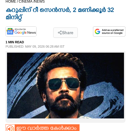
HOME /
CINEMA /
NEWS
CINEMA
കറുപ്പിന് റീ സെൻസർ,​ 2 മണിക്കൂർ 32
മിനിറ്റ്
OPINION
Share
PHOTOS
1 MIN READ
PUBLISHED: MAY 09, 2026 06:28 AM IST
LIFESTYLE
SPIRITUAL
INFO+
ART
ASTRO
ഈ വാർത്ത കേൾക്കാം