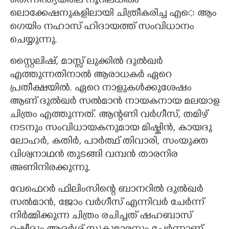
തെന്നിന്ത്യയിലെ നൂറിലധികം
ലൊക്കേഷനുകളിലായി ചിത്രീകരിച്ച എെ ആം
ഗെയിം നഹാസ് ഹിദായത്ത് സംവിധാനം
ചെയ്യുന്നു.
സ്റ്റൈലിഷ്, മാസ്സ് ലുക്കിൽ ദുൽഖർ
എത്തുന്നതിനാൽ ആരാധകർ ഏറെ
പ്രതീക്ഷയിൽ. ഏറെ നാളുകൾക്കുശേഷം
ആണ് ദുൽഖർ സൽമാൻ നായകനായ മലയാള
ചിത്രം എത്തുന്നത്. ആന്റണി വർഗീസ്, തമിഴ്
നടനും സംവിധായകനുമായ മിഷ്കിൻ, കായദു
ലോഹർ, കതിർ, പാർത്ഥ് തിവാരി, സംയുക്ത
വിശ്വനാഥൻ തുടങ്ങി വമ്പൻ താരനിര
അണിനിരക്കുന്നു.
വേഫെറർ ഫിലിംസിന്റെ ബാനറിൽ ദുൽഖർ
സൽമാൻ, ജോം വർഗീസ് എന്നിവർ ചേർന്ന്
നിർമ്മിക്കുന്ന ചിത്രം രചിച്ചത് ഷഹബാസ്