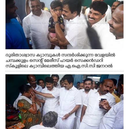
ദുരിതാശ്വാസ ക്യാമ്പുകൾ സന്ദർശിക്കുന്ന വേളയിൽ
ചമ്പക്കുളം സെന്റ് മേരീസ് ഹയർ സെക്കൻഡറി
സ്കൂളിലെ ക്യാമ്പിലെത്തിയ എ.ഐ.സി.സി ജനറൽ
സെക്രട്ടറി കെ.സി വേണുഗോപാൽ എം.പി കുരുന്നിനെ
എടുത്ത് ലാളിച്ചപ്പോൾ. സഹകരണ-എക്സൈസ്
വകുപ്പ് മന്ത്രി എം. ലിജു, കൃഷിവകുപ്പ് മന്ത്രി ടി. സിദ്ദിഖ്,
റെജി ചെറിയാൻ എം. എൽ. എ എന്നിവർ സമീപം