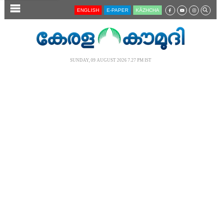
SECTIONS
ENGLISH
E-PAPER
KĀZHCHA
HOME
LATEST
SUNDAY, 09 AUGUST 2026 7.27 PM IST
AUDIO
NOTIFIED NEWS
POLL
KERALA
LOCAL
NEWS 360
CASE DIARY