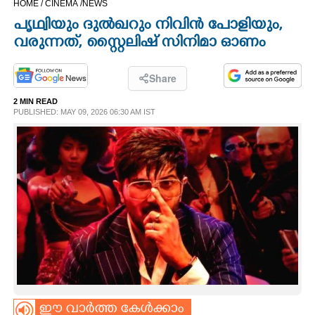
HOME /
CINEMA /
NEWS
CINEMA
പൃഥ്വിയും ദുൽഖറും നിവിൻ പോളിയും,
വരുന്നത്,​ സ്റ്റൈലിഷ് സിനിമാ ഓണം
OPINION
Share
PHOTOS
2 MIN READ
PUBLISHED: MAY 09, 2026 06:30 AM IST
LIFESTYLE
SPIRITUAL
INFO+
ART
ASTRO
ഈ വാർത്ത കേൾക്കാം