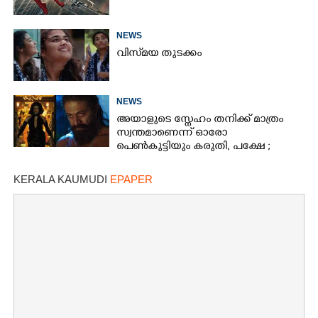
NEWS
വിസ്‌മയ തുടക്കം
NEWS
അയാളുടെ സ്നേഹം തനിക്ക് മാത്രം
സ്വന്തമാണെന്ന് ഓരോ
പെൺകുട്ടിയും കരുതി,​ പക്ഷേ ;
ആക്ഷനും വയലൻസും നിറച്ച്
ടോക്സിക് ട്രെയിലർ
KERALA KAUMUDI
EPAPER
×
Share this link
Copy Link