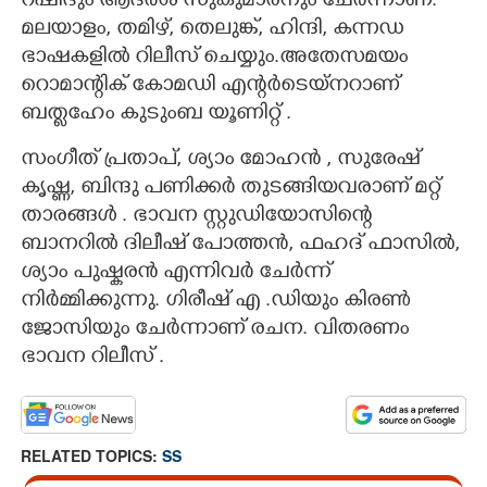
റഷീദും ആദർശ് സുകുമാരനും ചേർന്നാണ്.
മലയാളം, തമിഴ്, തെലുങ്ക്, ഹിന്ദി, കന്നഡ
ഭാഷകളിൽ റിലീസ് ചെയ്യും.അതേസമയം
റൊമാന്റിക് കോമഡി എന്റർടെയ്നറാണ്
ബത്ലഹേം കുടുംബ യൂണിറ്റ്
.
സംഗീത് പ്രതാപ്,​ ശ്യാം മോഹൻ ,​ സുരേഷ്
കൃഷ്ണ,​ ബിന്ദു പണിക്കർ തുടങ്ങിയവരാണ് മറ്റ്
താരങ്ങൾ . ഭാവന സ്റ്റുഡിയോസിന്റെ
ബാനറിൽ ദിലീഷ് പോത്തൻ, ഫഹദ് ഫാസിൽ,
ശ്യാം പുഷ്കരൻ എന്നിവർ ചേർന്ന്
നിർമ്മിക്കുന്നു. ഗിരീഷ് എ .ഡിയും കിരൺ
ജോസിയും ചേർന്നാണ് രചന. വിതരണം
ഭാവന റിലീസ് .
RELATED TOPICS:
SS