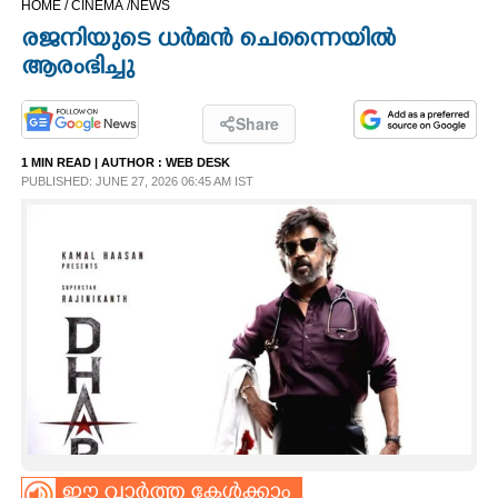
HOME /
CINEMA /
NEWS
CINEMA
രജനിയുടെ ധർമൻ ചെന്നൈയിൽ
ആരംഭിച്ചു
OPINION
Share
PHOTOS
1 MIN READ
| AUTHOR :
WEB DESK
PUBLISHED: JUNE 27, 2026 06:45 AM IST
LIFESTYLE
SPIRITUAL
INFO+
ART
ASTRO
ഈ വാർത്ത കേൾക്കാം