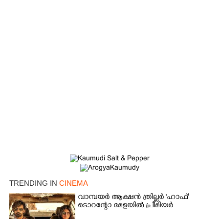
Copy Link
TRENDING IN
CINEMA
വാമ്പയർ ആക്ഷൻ ത്രില്ലർ 'ഹാഫ്'
ടൊറന്റോ മേളയിൽ പ്രീമിയർ