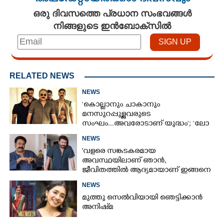
ഒരു ദിവസത്തെ പ്രധാന സംഭവങ്ങൾ
നിങ്ങളുടെ ഇൻബോക്സിൽ
RELATED NEWS
NEWS
‘കൊല്ലാനും ചാകാനും
മനസുറപ്പുള്ളവരുടെ
സംഘം...അവരോടാണ് യുദ്ധം’; ‘ലോ
ആൻഡ് ഓർഡർ’ ടീസർ പുറത്ത്
NEWS
'വളരെ സങ്കടകരമായ
അവസ്ഥയിലാണ് ഞാൻ,
ജീവിതത്തിൽ ആദ്യമായാണ് ഇങ്ങനെ
സംഭവിക്കുന്നത്'; വീഡിയോ പങ്കുവച്ച്
NEWS
മോഹൻലാൽ
മുത്തു സെൽവിയായി ഞെട്ടിക്കാൻ
അനിഷ്‌മ