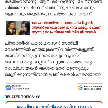
കമൽഹാസനും ആർ. മഹേന്ദ്രനും ചേർന്നാണ്
നിർമ്മാണം. 40 വർഷത്തിനുശേഷം കമലും
രജനിയും ഒരുമിക്കുന്ന ചിത്രം കൂടി ആണ്.
'മോഹൻലാലിനെ സന്തോഷിപ്പിച്ചാൽ
നിങ്ങൾക്ക് ഗുണമുണ്ട്; നന്മ മരമല്ല, ഫേക്ക്
ആണ് '; മറുപടിയുമായി സീമ ജി നായർ
ചിത്രത്തിൽ കമൽഹാസൻ അതിഥി
വേഷത്തിൽ എത്തുമെന്ന് വാർത്തകളുണ്ട്.
രജനികാന്തും ഡ്രാഗൺ എന്ന പ്രദീപ്
രംഗനാഥന്റെ ബ്ലോക് ബസ്റ്റർ ചിത്രത്തിന്റെ
സംവിധായകൻ അശ്വത് മാരി മുത്തുവും
ഒരുമിക്കുന്നതിനാൽ പ്രതീക്ഷകൾ ഏറെയാണ്.
RELATED TOPICS:
SS
അപ്ഡേറ്റായിരിക്കാം ദിവസവും