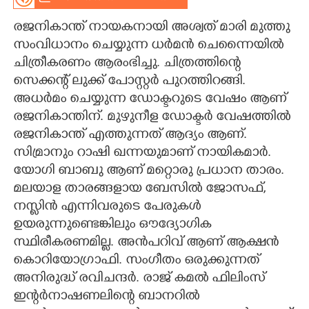
CARTOONS
രജനികാന്ത് നായകനായി അശ്വത് മാരി മുത്തു
സംവിധാനം ചെയ്യുന്ന ധർമൻ ചെന്നൈയിൽ
ചിത്രീകരണം ആരംഭിച്ചു. ചിത്രത്തിന്റെ
LITERATURE
സെക്കന്റ് ലുക്ക് പോസ്റ്റർ പുറത്തിറങ്ങി.
അധർമം ചെയ്യുന്ന ഡോക്ടറുടെ വേഷം ആണ്
ZOOM
രജനികാന്തിന്. മുഴുനീള ഡോക്ടർ വേഷത്തിൽ
രജനികാന്ത് എത്തുന്നത് ആദ്യം ആണ്.
CONTACT US
സിമ്രാനും റാഷി ഖന്നയുമാണ് നായികമാർ.
യോഗി ബാബു ആണ് മറ്റൊരു പ്രധാന താരം.
മലയാള താരങ്ങളായ ബേസിൽ ജോസഫ്,​
നസ്ലിൻ എന്നിവരുടെ പേരുകൾ
ഉയരുന്നുണ്ടെങ്കിലും ഔദ്യോഗിക
സ്ഥിരീകരണമില്ല. അൻപറിവ് ആണ് ആക്ഷൻ
കൊറിയോഗ്രാഫി. സംഗീതം ഒരുക്കുന്നത്
അനിരുദ്ധ് രവിചന്ദർ. രാജ് കമൽ ഫിലിംസ്
ഇന്റർനാഷണലിന്റെ ബാനറിൽ