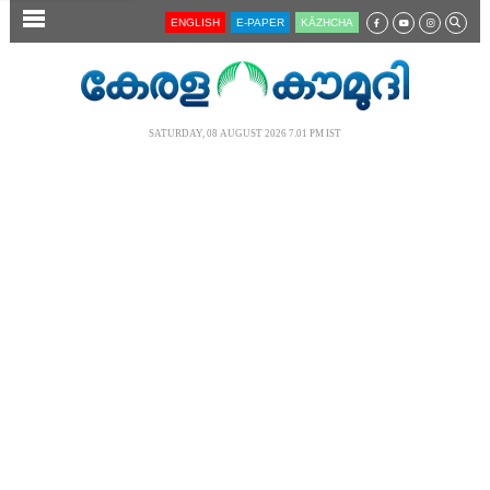
SECTIONS
ENGLISH
E-PAPER
KĀZHCHA
HOME
LATEST
SATURDAY, 08 AUGUST 2026 7.01 PM IST
AUDIO
NOTIFIED NEWS
POLL
KERALA
LOCAL
NEWS 360
CASE DIARY