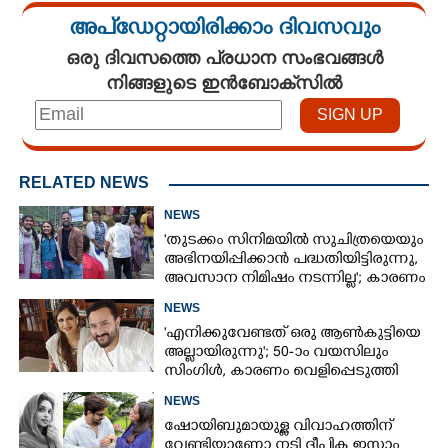
അപ്ഡേറ്റായിരിക്കാം ദിവസവും
ഒരു ദിവസത്തെ പ്രധാന സംഭവങ്ങൾ
നിങ്ങളുടെ ഇൻബോക്സിൽ
RELATED NEWS
NEWS
'തുടക്കം സിനിമയിൽ സുചിത്രയെയും
അഭിനയിപ്പിക്കാൻ പദ്ധതിയിട്ടിരുന്നു,​
അവസാന നിമിഷം നടന്നില്ല'; കാരണം
തുറന്നുപറഞ്ഞ് ജൂഡ് ആന്റണി
NEWS
'എനിക്കുവേണ്ടത് ഒരു ആൺകുട്ടിയെ
അല്ലായിരുന്നു'; 50-ാം വയസിലും
സിംഗിൾ, കാരണം വെളിപ്പെടുത്തി
സബ പട്ടൗഡി
NEWS
ഷോയിബുമായുള്ള വിവാഹത്തിന്
വേണ്ടിയാണോ നടി ദീപിക ഇസ്ലാം