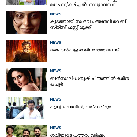
മതം സ്വീകരിച്ചത്? സത്യാവസ്ഥ
വെളിപ്പെടുത്തി സുഹൃത്ത്‌
NEWS
കൂടത്തായി സംഭവം, അണലി വെബ്
സീരിസ് ഫസ്റ്റ് ലുക്ക്
NEWS
മോഹൻരാജ അഭിനയത്തിലേക്ക്
NEWS
ബൻസാലി-ധനുഷ് ചിത്രത്തിൽ കരീന
കപൂർ
NEWS
പൃഥ്വി ലണ്ടനിൽ, ഖലീഫ ടീമും
NEWS
ഗപ്പിയുടെ പത്താം വർഷം;​