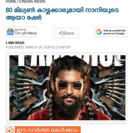
HOME /
CINEMA /
NEWS
CINEMA
80 മില്യൺ കാഴ്ചക്കാരുമായി നാനിയുടെ
ആയാ ഷേർ
OPINION
Share
PHOTOS
1 MIN READ
PUBLISHED: MARCH 16, 2026 01:27 AM IST
LIFESTYLE
SPIRITUAL
INFO+
ART
ASTRO
ഈ വാർത്ത കേൾക്കാം