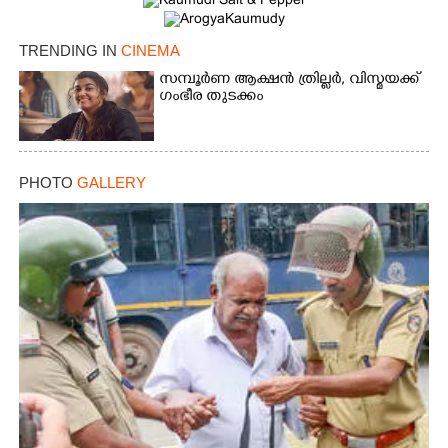
TRENDING IN
CINEMA
സമ്പൂർണ ആക്ഷൻ ത്രില്ലർ,​ വിസ്മയക്ക്
ഗംഭീര തുടക്കം
PHOTO
GALLERY