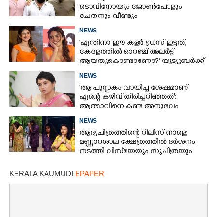
ടൊവിനോയും ജോൺപോളും
ചേതനും വീണ്ടും
NEWS
'എന്തിനാ ഈ കളർ ഡ്രസ് ഇട്ടത്,
കേരളത്തിൽ ഓറഞ്ച് അല‌ർട്ട്
ആയതുകൊണ്ടാണോ?' യൂട്യൂബർക്ക്
ചുട്ടമറുപടിയുമായി പ്രിയ
NEWS
'ആ പുസ്തകം വായിച്ച ശേഷമാണ്
എന്റെ കഴിവ് തിരിച്ചറിഞ്ഞത്':
ആത്മാവിനെ കണ്ട അനുഭവം
പങ്കുവച്ച് ലെന
NEWS
ആദ്യചിത്രത്തിന്റെ റിലീസ് നാളെ;
മണ്ണാറശാല ക്ഷേത്രത്തിൽ ദർശനം
നടത്തി വിസ്‌മയയും സുചിത്രയും
KERALA KAUMUDI
EPAPER