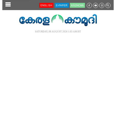
SECTIONS
ENGLISH
E-PAPER
KĀZHCHA
HOME
LATEST
SATURDAY, 08 AUGUST 2026 1.03 AM IST
AUDIO
NOTIFIED NEWS
POLL
KERALA
LOCAL
NEWS 360
CASE DIARY