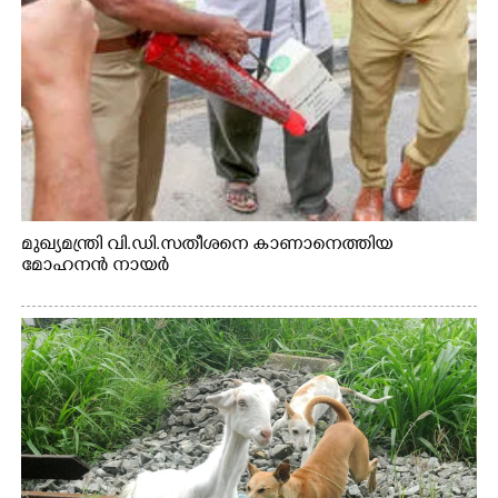
മുഖ്യമന്ത്രി വി.ഡി.സതീശനെ കാണാനെത്തിയ
മോഹനൻ നായർ