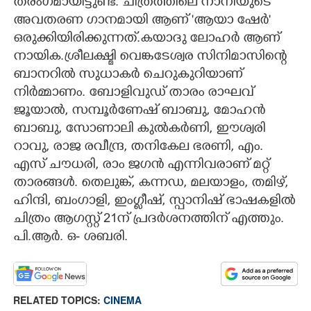
തരംഗമായിട്ടുണ്ട്. ചിത്രത്തിലെ നാനിയുടെ
അവതരണ ഗാനമായി ആണ് "ആയാ ഷേർ"
ഒരുക്കിയിരിക്കുന്നത്.കയാദു ലോഹർ ആണ്
നായിക.ശ്രീലക്ഷ്മി വെങ്കടേശ്വര സിനിമാസിന്റെ
ബാനറിൽ സുധാകർ ചെറുകുറിയാണ്
നിർമ്മാണം. ബോളിവുഡ് താരം രാഘവ്
ജൂയാൽ, സമ്പൂർണേഷ് ബാബു, മോഹൻ
ബാബു, സോണാലി കുൽകർണി, ഈശ്വരി
റാവു, രാജ രവീന്ദ്ര, തനികേല ഭരണി, എം.
എസ് ചൗധരി, രാം ജഗൻ എന്നിവരാണ് മറ്റ്
താരങ്ങൾ. തെലുങ്ക്, കന്നഡ, മലയാളം, തമിഴ്,
ഹിന്ദി, ബംഗാളി, ഇംഗ്ലീഷ്, സ്പാനിഷ് ഭാഷകളിൽ
ചിത്രം ആഗസ്റ്റ് 21ന് പ്രദർശനത്തിന് എത്തും.
പി.ആർ. ഒ- ശബരി.
RELATED TOPICS:
CINEMA