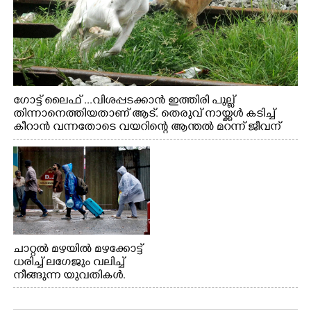
ഗോട്ട് ലൈഫ് ...വിശപ്പടക്കാൻ ഇത്തിരി പുല്ല്
തിന്നാനെത്തിയതാണ് ആട്. തെരുവ് നായ്ക്കൾ കടിച്ച്
കീറാൻ വന്നതോടെ വയറിന്റെ ആന്തൽ മറന്ന് ജീവന്
വേണ്ടിയായി ഓട്ടം. എറണാകുളം വാത്തുരുത്തിയിൽ
നിന്നുള്ള കാഴ്ച
ചാറ്റൽ മഴയിൽ മഴക്കോട്ട്
ധരിച്ച് ലഗേജും വലിച്ച്
നീങ്ങുന്ന യുവതികൾ.
എറണാകുളം മേനകയിൽ
നിന്നുള്ള കാഴ്ച