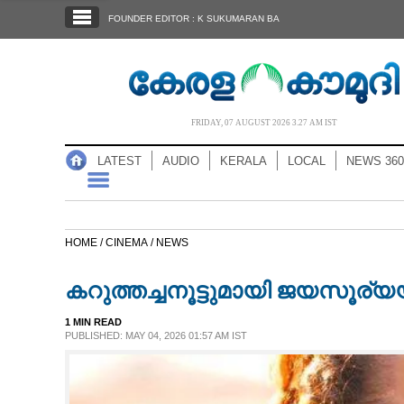
SECTIONS
FOUNDER EDITOR : K SUKUMARAN BA
HOME
LATEST
AUDIO
FRIDAY, 07 AUGUST 2026 3.27 AM IST
NOTIFIED NEWS
LATEST
AUDIO
KERALA
LOCAL
NEWS 360
POLL
KERALA
HOME /
CINEMA /
NEWS
LOCAL
കറുത്തച്ചനൂട്ടുമായി ജയസൂര്
NEWS 360
1 MIN READ
PUBLISHED: MAY 04, 2026 01:57 AM IST
CASE DIARY