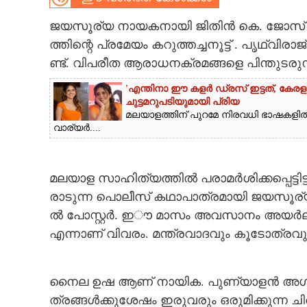
CARTOONS
ജ​യ​സൂ​ര്യ​ ​നാ​യ​ക​നാ​യി​ ​ജി​തി​ൻ​ ​കെ.​ ​ജോ​സ് ​സം​
ത്തി​ന്റെ​ ​പ്ര​മേ​യം​ ​ക​റു​ത്ത​ച്ച​നൂ​ട്ട് .​ ​പൃ​ഥ്വി​രാ​ജ്
ണ്ട്.​ ​വി​പ​രീ​ത​ ​ആ​രാ​ധ​ന​ക്ര​മ​ങ്ങ​ളെ​ ​പി​ന്തു​ട​രു​ന
LITERATURE
'എന്തിനാ ഈ കളർ ഡ്രസ് ഇട്ടത്, കേര
ചുട്ടമറുപടിയുമായി പ്രിയ
ZOOM
മലയാളത്തിന് പുറമേ നിരവധി ഭാഷകളിൽ 
വാര്യർ....
CONTACT US
മ​ല​യാ​ള​ ​സാ​ഹി​ത്യ​ത്തി​ൽ​ ​പ​രാ​മ​ർ​ശി​ക്ക​പ്പെ​ട്ടി​
രാ​ടു​ന്ന​ ​പൊ​ലീ​സ് ​ക​ഥാ​പാ​ത്ര​മാ​യി​ ​ജ​യ​സൂ​ര്യ​ ​
ൽ​ ​പോ​സ്റ്റ​ർ.​ ​ഇൗ​ ​മാ​സം​ ​അ​വ​സാ​നം​ ​അയർലൻ
എ​ന്നാ​ണ് ​വി​വ​രം.​ ​മ​ന്ത്ര​വാ​ദ​വും​ ​കൂ​ടോ​ത്ര​വും​ ​
നൈ​ല​ ​ഉ​ഷ​ ​ആ​ണ് ​നാ​യി​ക.​ ​പു​ണ്യാ​ള​ൻ​ ​അ​ഗ​ർ​ബ​ത
ത്ര​ങ്ങ​ൾ​ക്കു​ശേ​ഷം​ ​ഇ​രു​വ​രും​ ​ഒ​രു​മി​ക്കു​ന്ന​ ​ചി