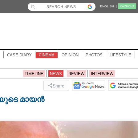
ENGLISH |
KĀZHCHA
CASE DIARY
CINEMA
OPINION
PHOTOS
LIFESTYLE
TIMELINE
NEWS
REVIEW
INTERVIEW
Share
യയുടെ മായൻ