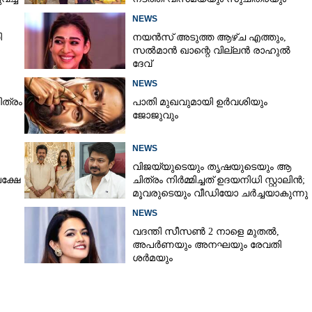
NEWS
ി
നയൻസ് അടുത്ത ആഴ്ച എത്തും,
സൽമാൻ ഖാന്റെ വില്ലൻ രാഹുൽ
ദേവ്
NEWS
ിത്രം
പാതി മുഖവുമായി ഉർവശിയും
ജോജുവും
NEWS
വിജയ്‌യുടെയും തൃഷയുടെയും ആ
പക്ഷേ
ചിത്രം നിർമ്മിച്ചത് ഉദയനിധി സ്റ്റാലിൻ;
മൂവരുടെയും വീഡിയോ ചർച്ചയാകുന്നു
NEWS
വദന്തി സീസൺ 2 നാളെ മുതൽ,
അപർണയും അനഘയും രേവതി
ശർമയും