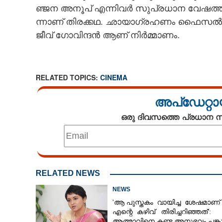
ഞ്ജ​ന​ ​അ​നൂ​പ് ​എ​ന്നി​വ​ർ​ ​സു​പ്ര​ധാ​ന​ ​വേ​ഷ​ത്തി
ന്നാ​ണ് ​തി​ര​ക്ക​ഥ.​ ​ഛാ​യാ​ഗ്ര​ഹ​ണം​ ​ഫൈ​സ​ൽ​ ​അ​
ജീ​വ് ​ഗോ​വി​ന്ദ​ൻ​ ​ആ​ണ് ​നി​ർ​മ്മാ​ണം.
RELATED TOPICS:
CINEMA
അപ്ഡേറ്റാ
ഒരു ദിവസത്തെ പ്രധാന
കറുത്തച്ചനൂട്
RELATED NEWS
മായൻ
NEWS
'ആ പുസ്തകം വായിച്ച ശേഷമാണ്
എന്റെ കഴിവ് തിരിച്ചറിഞ്ഞത്':
ആത്മാവിനെ കണ്ട അനുഭവം പങ്കുവ