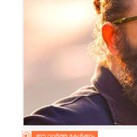
CINEMA
OPINION
PHOTOS
LIFESTYLE
SPIRITUAL
INFO+
ART
ASTRO
ഈ വാർത്ത കേൾക്കാം