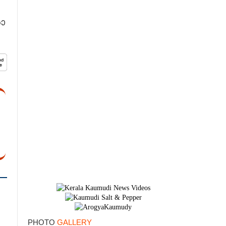
ാ​
×
PHOTO
GALLERY