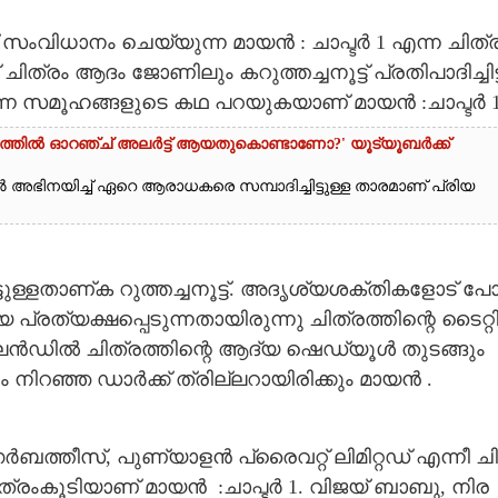
വി​ധാ​നം​ ​ചെ​യ്യു​ന്ന​ ​മാ​യ​ൻ :​ ​ചാ​പ്ട​ർ​ 1​ ​എ​ന്ന​ ​ചി​ത്ര
 ​ചി​ത്രം​ ​ആ​ദം​ ​ജോ​ണി​ലും​ ​ക​റു​ത്ത​ച്ച​നൂ​ട്ട് ​പ്ര​തി​പാ​ദി​ച്ചി​ട്
്ന​ ​സ​മൂ​ഹ​ങ്ങ​ളു​ടെ​ ​ക​ഥ​ ​പ​റ​യു​ക​യാ​ണ് ​മാ​യ​ൻ​ :​ചാ​പ്ട​ർ​ 1.​
ളത്തിൽ ഓറഞ്ച് അല‌ർട്ട് ആയതുകൊണ്ടാണോ?' യൂട്യൂബർക്ക്
അഭിനയിച്ച് ഏറെ ആരാധകരെ സമ്പാദിച്ചിട്ടുള്ള താരമാണ് പ്രിയ
ട്ടു​ള്ള​താ​ണ്ക​ ​റു​ത്ത​ച്ച​നൂ​ട്ട്.​ ​അ​ദൃ​ശ്യ​ശ​ക്തി​ക​ളോ​ട് ​പോ
പ്ര​ത്യ​ക്ഷ​പ്പെ​ടു​ന്ന​താ​യി​രു​ന്നു​ ​ചി​ത്ര​ത്തി​ന്റെ​ ​ടൈ​റ്റി
ഡി​ൽ ചി​ത്ര​ത്തി​ന്റെ​ ​ആ​ദ്യ​ ​ഷെ​ഡ്യൂ​ൾ​ ​തു​ട​ങ്ങും​ ​
നി​റ​ഞ്ഞ​ ​ഡാ​ർ​ക്ക് ​ത്രി​ല്ല​റാ​യി​രി​ക്കും​ ​മാ​യ​ൻ​ .​ ​
്തീ​സ്,​ ​പു​ണ്യാ​ള​ൻ​ ​പ്രൈ​വ​റ്റ് ​ലി​മി​റ്റ​ഡ് ​എ​ന്നീ​ ​ചി​
​ത്രം​കൂ​ടി​യാ​ണ് ​മാ​യ​ൻ​ ​ :ചാ​പ്ട​ർ​ 1.​ ​വി​ജ​യ് ​ബാ​ബു,​ ​നി​ര​