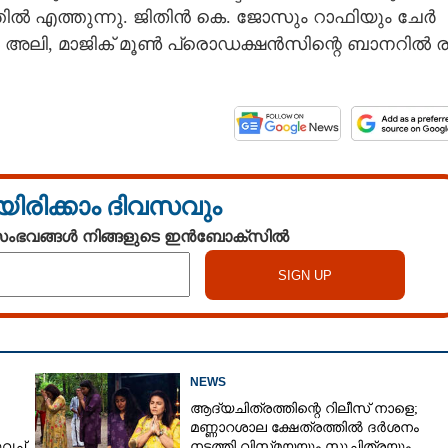
​ൽ​ ​എ​ത്തു​ന്നു.​ ​ജി​തി​ൻ​ ​കെ.​ ​ജോ​സും​ ​റാ​ഫി​യും​ ​ചേ​ർ​
ലി,​ ​മാ​ജി​ക് ​മൂ​ൺ​ ​പ്രൊ​ഡ​ക്ഷ​ൻ​സി​ന്റെ​ ​ബാ​ന​റി​ൽ​ ​ര
Share this link
യിരിക്കാം ദിവസവും
 സംഭവങ്ങൾ നിങ്ങളുടെ ഇൻബോക്സിൽ
Copy Link
ടുമായി ജയസൂര്യയുടെ
NEWS
ആദ്യചിത്രത്തിന്റെ റിലീസ് നാളെ;
മണ്ണാറശാല ക്ഷേത്രത്തിൽ ദർശനം
ച്ച്
നടത്തി വിസ്‌മയയും സുചിത്രയും