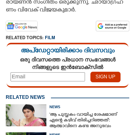
രാ​യ​ണ​ൻ​ ​സം​ഗീ​തം​ ​ഒ​രു​ക്കു​ന്നു.​ ​ഛാ​യാ​ഗ്ര​ഹ​
ണം​ ​വി​വേ​ക് ​വി​ജ​യ​കു​മാ​ർ.
RELATED TOPICS:
FILM
അപ്ഡേറ്റായിരിക്കാം ദിവസവും
ഒരു ദിവസത്തെ പ്രധാന സംഭവങ്ങൾ
നിങ്ങളുടെ ഇൻബോക്സിൽ
RELATED NEWS
NEWS
'ആ പുസ്തകം വായിച്ച ശേഷമാണ്
എന്റെ കഴിവ് തിരിച്ചറിഞ്ഞത്':
ആത്മാവിനെ കണ്ട അനുഭവം
പങ്കുവച്ച് ലെന
NEWS