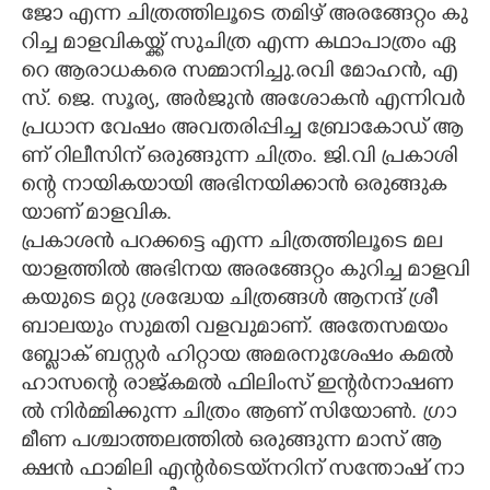
ജോ​ ​എ​ന്ന​ ​ചി​ത്ര​ത്തി​ലൂ​ടെ​ ​ത​മി​ഴ് ​അ​ര​ങ്ങേ​റ്റം​ ​കു​
റി​ച്ച​ ​മാ​ള​വി​ക​യ്ക്ക് ​സു​ചി​ത്ര​ ​എ​ന്ന​ ​ക​ഥാ​പാ​ത്രം​ ​ഏ​
റെ​ ​ആ​രാ​ധ​ക​രെ​ ​സ​മ്മാ​നി​ച്ചു.​ര​വി​ ​മോ​ഹ​ൻ,​ ​എ​
സ്.​ ​ജെ.​ ​സൂ​ര്യ,​ ​അ​ർ​ജു​ൻ​ ​അ​ശോ​ക​ൻ​ ​എ​ന്നി​വ​ർ​
​പ്ര​ധാ​ന​ ​വേ​ഷം​ ​അ​വ​ത​രി​പ്പി​ച്ച​ ​ബ്രോ​കോ​ഡ് ​ആ​
ണ് ​റി​ലീ​സി​ന് ​ഒ​രു​ങ്ങു​ന്ന​ ​ചി​ത്രം.​ ​ജി.​വി​ ​പ്ര​കാ​ശി​
ന്റെ​ ​നാ​യി​ക​യാ​യി​ ​അ​ഭി​ന​യി​ക്കാ​ൻ​ ​ഒ​രു​ങ്ങു​ക​
യാ​ണ് ​മാ​ള​വി​ക.​ ​
പ്ര​കാ​ശ​ൻ​ ​പ​റ​ക്ക​ട്ടെ​ ​എ​ന്ന​ ​ചി​ത്ര​ത്തി​ലൂ​ടെ​ ​മ​ല​
യാ​ള​ത്തി​ൽ​ ​അ​ഭി​ന​യ​ ​അ​ര​ങ്ങേ​റ്റം​ ​കു​റി​ച്ച​ ​മാ​ള​വി​
ക​യു​ടെ​ ​മ​റ്റു​ ​ശ്ര​ദ്ധേ​യ​ ​ചി​ത്ര​ങ്ങ​ൾ​ ​ആ​ന​ന്ദ് ​ശ്രീ​
ബാ​ല​യും​ ​സു​മ​തി​ ​വ​ള​വു​മാ​ണ്.​ ​അ​തേ​സ​മ​യം​ ​
ബ്ളോ​ക് ​ബ​സ്റ്റ​ർ​ ​ഹി​റ്റാ​യ​ ​അ​മ​ര​നു​ശേ​ഷം​ ​ക​മ​ൽ​
ഹാ​സ​ന്റെ​ ​രാ​ജ്ക​മ​ൽ​ ​ഫി​ലിം​സ് ​ഇ​ന്റ​ർ​നാ​ഷ​ണ​
ൽ​ ​നി​ർ​മ്മി​ക്കു​ന്ന​ ​ചി​ത്രം​ ​ആ​ണ് ​സി​യോ​ൺ.​ ​ഗ്രാ​
മീ​ണ​ ​പ​ശ്ചാ​ത്ത​ല​ത്തി​ൽ​ ​ഒ​രു​ങ്ങു​ന്ന​ ​മാ​സ് ​ആ​
ക്ഷ​ൻ​ ​ഫാ​മി​ലി​ ​എ​ന്റ​ർ​ടെ​യ്‌​ന​റി​ന് ​സ​ന്തോ​ഷ് ​നാ​