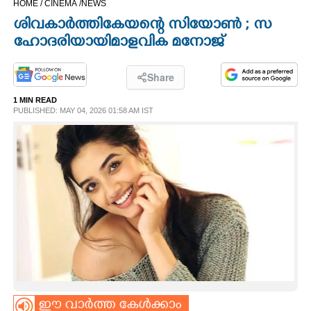
HOME /
CINEMA /
NEWS
CINEMA
ശി​വ​കാ​ർ​ത്തി​കേ​യ​ന്റെ​ സി​യോൺ ; സ​
ഹോ​ദ​രി​യാ​യി​ മാ​ള​വി​ക​ ​മ​നോ​ജ്
OPINION
Share
PHOTOS
1 MIN READ
PUBLISHED: MAY 04, 2026 01:58 AM IST
LIFESTYLE
SPIRITUAL
INFO+
ART
ASTRO
ഈ വാർത്ത കേൾക്കാം