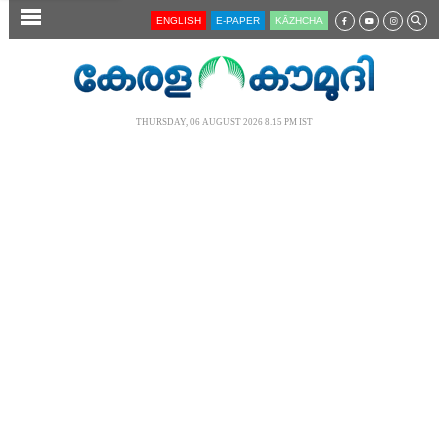
SECTIONS
ENGLISH
E-PAPER
KĀZHCHA
HOME
LATEST
THURSDAY, 06 AUGUST 2026 8.15 PM IST
AUDIO
NOTIFIED NEWS
POLL
KERALA
LOCAL
NEWS 360
CASE DIARY