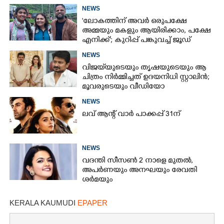
NEWS
'ലോകത്തിന് അവർ ഒരുപക്ഷേ
അമ്മയും മകളും ആയിരിക്കാം, പക്ഷേ
എനിക്ക്'; കുറിപ്പ് പങ്കുവച്ച് ജൂഡ്
NEWS
വിജയ്‌യുടെയും തൃഷയുടെയും ആ
ചിത്രം നിർമ്മിച്ചത് ഉദയനിധി സ്റ്റാലിൻ;
മൂവരുടെയും വീഡിയോ
ചർച്ചയാകുന്നു
NEWS
ലവ് ആന്റ് വാർ പാക്കപ്പ് 31ന്
NEWS
വദന്തി സീസൺ 2 നാളെ മുതൽ,
അപർണയും അനഘയും രേവതി
ശർമയും
KERALA KAUMUDI
EPAPER