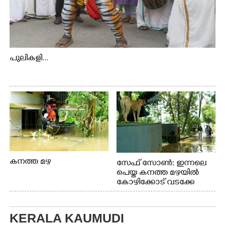
പുലികളി...
കനത്ത മഴ
സേഫ് സോൺ: ഇന്നലെ
പെയ്ത കനത്ത മഴയിൽ
കോഴിക്കോട് വടക്കേ
വയലിൽ വെള്ളം
കയറിയതിനെ തുടർന്ന്
വീട്ടുസാധനങ്ങളുമായി
KERALA KAUMUDI
വെള്ളത്തിലൂടെ