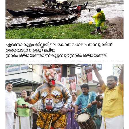
എറണാകുളം ജില്ലയിലെ കോതമംഗലം താലൂക്കിൽ
ഉൾപ്പെടുന്ന ഒരു വലിയ
ഗ്രാമപഞ്ചായത്താണ് കുട്ടമ്പുഴ ഗ്രാമ പഞ്ചായത്ത്.
ആദിവാസി ഊരുകളായ വെള്ളാരംകുത്ത്, കത്തിപ്പാറ,
ഉറിയംപെട്ടി, തേക്കല്ല്, വെട്ടിക്കല്ല്, മഞ്ചപ്പാറ എന്നീ ആറു
സ്ഥലങ്ങളിലേക്കുള്ള പ്രധാന സഞ്ചാര മാർഗമാണ് ഈ
കാണുന്ന കടത്ത് വള്ളം