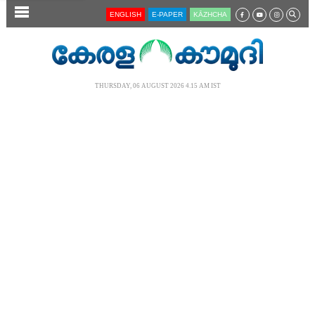
SECTIONS
ENGLISH
E-PAPER
KĀZHCHA
HOME
LATEST
THURSDAY, 06 AUGUST 2026 4.15 AM IST
AUDIO
NOTIFIED NEWS
POLL
KERALA
LOCAL
NEWS 360
CASE DIARY