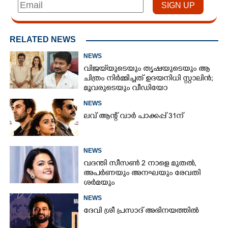
RELATED NEWS
NEWS
വിജയ്‌യുടെയും തൃഷയുടെയും ആ
ചിത്രം നിർമ്മിച്ചത് ഉദയനിധി സ്റ്റാലിൻ;
മൂവരുടെയും വീഡിയോ
ചർച്ചയാകുന്നു
NEWS
ലവ് ആന്റ് വാർ പാക്കപ്പ് 31ന്
NEWS
വദന്തി സീസൺ 2 നാളെ മുതൽ,
അപർണയും അനഘയും രേവതി
ശർമയും
NEWS
ദേവി ശ്രീ പ്രസാദ് അഭിനയത്തിൽ