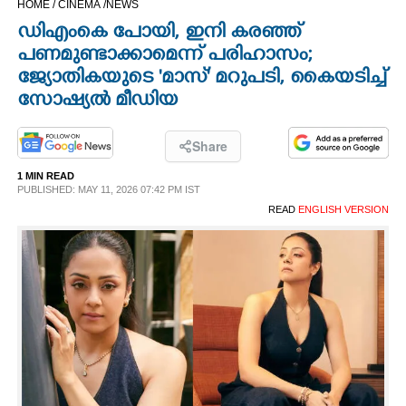
HOME /
CINEMA /
NEWS
CINEMA
ഡിഎംകെ പോയി, ഇനി കരഞ്ഞ്
പണമുണ്ടാക്കാമെന്ന് പരിഹാസം;
OPINION
ജ്യോതികയുടെ 'മാസ്' മറുപടി, കൈയടിച്ച്
സോഷ്യൽ മീഡിയ
PHOTOS
Share
LIFESTYLE
1 MIN READ
PUBLISHED: MAY 11, 2026 07:42 PM IST
READ
ENGLISH VERSION
SPIRITUAL
INFO+
ART
ASTRO