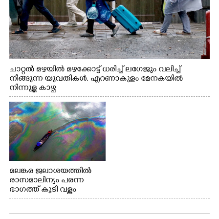
ചാറ്റൽ മഴയിൽ മഴക്കോട്ട് ധരിച്ച് ലഗേജും വലിച്ച്
നീങ്ങുന്ന യുവതികൾ. എറണാകുളം മേനകയിൽ
നിന്നുള്ള കാഴ്ച
മലങ്കര ജലാശയത്തിൽ
രാസമാലിന്യം പരന്ന
ഭാഗത്ത് കൂടി വള്ളം
തുഴഞ്ഞു പോകുന്ന
പ്രദേശവാസികൾ