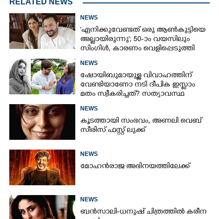
RELATED NEWS
NEWS
'എനിക്കുവേണ്ടത് ഒരു ആൺകുട്ടിയെ
അല്ലായിരുന്നു'; 50-ാം വയസിലും
സിംഗിൾ, കാരണം വെളിപ്പെടുത്തി
സബ പട്ടൗഡി
NEWS
ഷോയിബുമായുള്ള വിവാഹത്തിന്
വേണ്ടിയാണോ നടി ദീപിക ഇസ്ലാം
മതം സ്വീകരിച്ചത്? സത്യാവസ്ഥ
വെളിപ്പെടുത്തി സുഹൃത്ത്‌
NEWS
കൂടത്തായി സംഭവം, അണലി വെബ്
സീരിസ് ഫസ്റ്റ് ലുക്ക്
NEWS
മോഹൻരാജ അഭിനയത്തിലേക്ക്
NEWS
ബൻസാലി-ധനുഷ് ചിത്രത്തിൽ കരീന