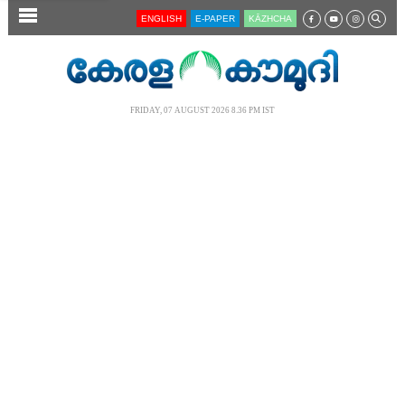
SECTIONS
ENGLISH
E-PAPER
KĀZHCHA
HOME
LATEST
FRIDAY, 07 AUGUST 2026 8.36 PM IST
AUDIO
NOTIFIED NEWS
POLL
KERALA
LOCAL
NEWS 360
CASE DIARY