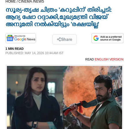
HOME /
CINEMA /
NEWS
CINEMA
സൂര്യ-തൃഷ ചിത്രം 'കറുപ്പിന്' തിരിച്ചടി:
ആദ്യ ഷോ റദ്ദാക്കി,മുഖ്യമന്ത്രി വിജയ്
OPINION
അനുമതി നൽകിയിട്ടും 'രക്ഷയില്ല'
PHOTOS
Share
1 MIN READ
PUBLISHED: MAY 14, 2026 10:44 AM IST
LIFESTYLE
READ
ENGLISH VERSION
SPIRITUAL
INFO+
ART
ASTRO