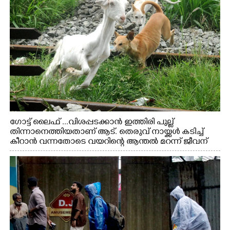
ഗോട്ട് ലൈഫ് ...വിശപ്പടക്കാൻ ഇത്തിരി പുല്ല്
തിന്നാനെത്തിയതാണ് ആട്. തെരുവ് നായ്ക്കൾ കടിച്ച്
കീറാൻ വന്നതോടെ വയറിന്റെ ആന്തൽ മറന്ന് ജീവന്
വേണ്ടിയായി ഓട്ടം. എറണാകുളം വാത്തുരുത്തിയിൽ
നിന്നുള്ള കാഴ്ച