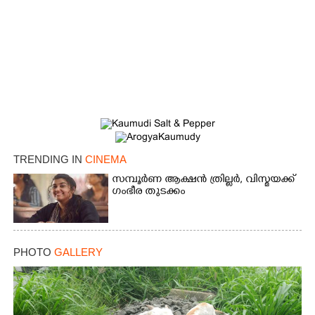
TRENDING IN
CINEMA
സമ്പൂർണ ആക്ഷൻ ത്രില്ലർ,​ വിസ്മയക്ക്
ഗംഭീര തുടക്കം
PHOTO
GALLERY