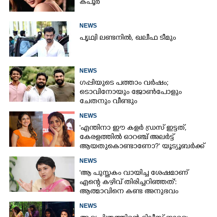
കപൂർ
NEWS
പൃഥ്വി ലണ്ടനിൽ, ഖലീഫ ടീമും
NEWS
ഗപ്പിയുടെ പത്താം വർഷം;​
ടൊവിനോയും ജോൺപോളും
ചേതനും വീണ്ടും
NEWS
'എന്തിനാ ഈ കളർ ഡ്രസ് ഇട്ടത്,
കേരളത്തിൽ ഓറഞ്ച് അല‌ർട്ട്
ആയതുകൊണ്ടാണോ?' യൂട്യൂബർക്ക്
ചുട്ടമറുപടിയുമായി പ്രിയ
NEWS
'ആ പുസ്തകം വായിച്ച ശേഷമാണ്
എന്റെ കഴിവ് തിരിച്ചറിഞ്ഞത്':
ആത്മാവിനെ കണ്ട അനുഭവം
പങ്കുവച്ച് ലെന
NEWS