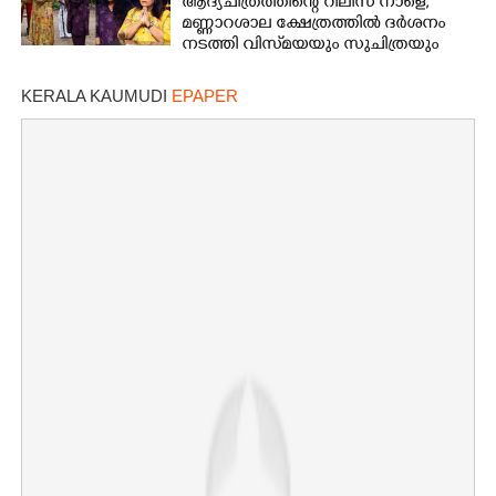
ആദ്യചിത്രത്തിന്റെ റിലീസ് നാളെ;
മണ്ണാറശാല ക്ഷേത്രത്തിൽ ദർശനം
നടത്തി വിസ്‌മയയും സുചിത്രയും
KERALA KAUMUDI
EPAPER
×
Share this link