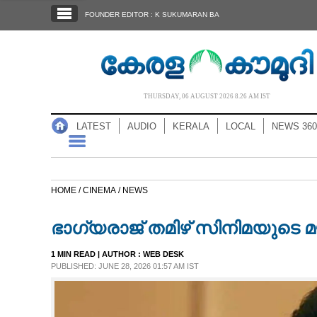
SECTIONS
FOUNDER EDITOR : K SUKUMARAN BA
HOME
LATEST
AUDIO
THURSDAY, 06 AUGUST 2026 8.26 AM IST
NOTIFIED NEWS
LATEST
AUDIO
KERALA
LOCAL
NEWS 360
POLL
KERALA
HOME /
CINEMA /
NEWS
LOCAL
ഭാഗ്യരാജ് തമിഴ് സിനിമയുട
NEWS 360
1 MIN READ
| AUTHOR :
WEB DESK
PUBLISHED: JUNE 28, 2026 01:57 AM IST
CASE DIARY