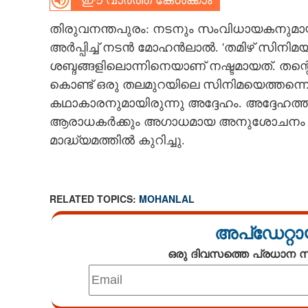
ഈ വാർത്ത കേൾക്കാം
CARTOONS
തിരുവനന്തപുരം: നടനും സംവിധായകനുമായ
അർപ്പിച്ച് നടൻ മോഹൻലാൽ. 'തമിഴ് സിനിമയ്ക
LITERATURE
ശബ്ദങ്ങളിലൊന്നിനെയാണ് നഷ്ടമായത്. തന
കൊണ്ട് ഒരു തലമുറയിലെ സിനിമയെത്തന്നെ 
കഥാകാരനുമായിരുന്നു അദ്ദേഹം. അദ്ദേഹത്തി
ZOOM
ആരാധകർക്കും അഗാധമായ അനുശോചനം രേഖ
മാദ്ധ്യമത്തിൽ കുറിച്ചു.
CONTACT US
RELATED TOPICS:
MOHANLAL
അപ്ഡേറ്റാ
ഒരു ദിവസത്തെ പ്രധാന