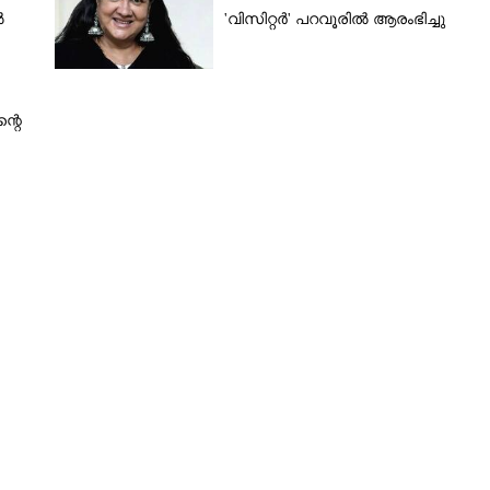
ൽ
'വിസിറ്റർ' പറവൂരിൽ ആരംഭിച്ചു
ന്റെ