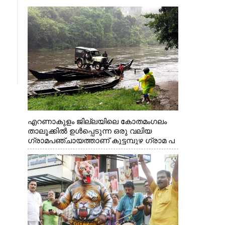
എറണാകുളം ജില്ലയിലെ കോതമംഗലം
താലൂക്കിൽ ഉൾപ്പെടുന്ന ഒരു വലിയ
ഗ്രാമപഞ്ചായത്താണ് കുട്ടമ്പുഴ ഗ്രാമ പ
ഞ്ചായത്ത്. ആദിവാസി ഊരുകളായ
വെള്ളാരംകുത്ത്, കത്തിപ്പാറ, ഉറിയംപെട്ടി,
തേക്കല്ല്, വെട്ടിക്കല്ല്, മഞ്ചപ്പാറ എന്നീ
ആറു സ്ഥലങ്ങളിലേക്കുള്ള പ്രധാന
സഞ്ചാര മാർഗമാണ് ഈ കാണുന്ന
കടത്ത് വള്ളം