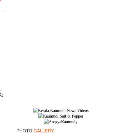
×
;
നു
PHOTO
GALLERY