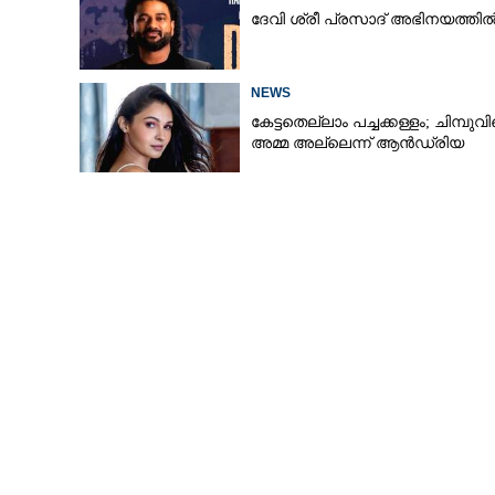
ദേവി ശ്രീ പ്രസാദ് അഭിനയത്തി
NEWS
കേട്ടതെല്ലാം പച്ചക്കള്ളം; ചിമ്പുവി
അമ്മ അല്ലെന്ന് ആൻഡ്രിയ