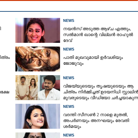
NEWS
ി
നയൻസ് അടുത്ത ആഴ്ച എത്തും,
സൽമാൻ ഖാന്റെ വില്ലൻ രാഹുൽ
ദേവ്
NEWS
ിത്രം
പാതി മുഖവുമായി ഉർവശിയും
Share this link
ജോജുവും
NEWS
വിജയ്‌യുടെയും തൃഷയുടെയും ആ
പക്ഷേ
ചിത്രം നിർമ്മിച്ചത് ഉദയനിധി സ്റ്റാലിൻ
മൂവരുടെയും വീഡിയോ ചർച്ചയാകുന്
Copy Link
NEWS
ഴ് സിനിമയുടെ
വദന്തി സീസൺ 2 നാളെ മുതൽ,
്ദം: മോഹൻലാൽ
അപർണയും അനഘയും രേവതി
ശർമയും
NEWS