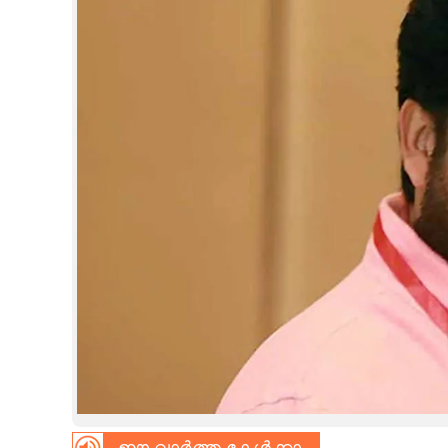
CINEMA
OPINION
PHOTOS
LIFESTYLE
SPIRITUAL
INFO+
ART
ASTRO