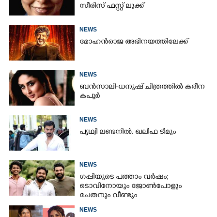
സീരിസ് ഫസ്റ്റ് ലുക്ക്
NEWS
മോഹൻരാജ അഭിനയത്തിലേക്ക്
NEWS
ബൻസാലി-ധനുഷ് ചിത്രത്തിൽ കരീന
കപൂർ
NEWS
പൃഥ്വി ലണ്ടനിൽ, ഖലീഫ ടീമും
NEWS
ഗപ്പിയുടെ പത്താം വർഷം;​
ടൊവിനോയും ജോൺപോളും
ചേതനും വീണ്ടും
NEWS