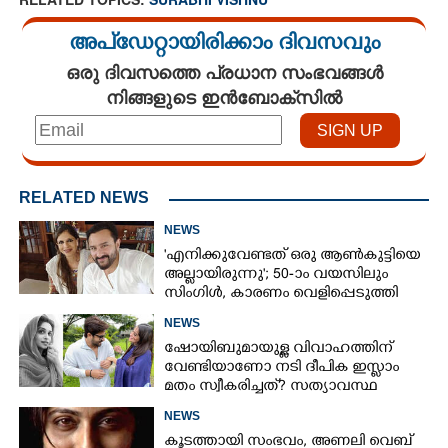
അപ്ഡേറ്റായിരിക്കാം ദിവസവും
ഒരു ദിവസത്തെ പ്രധാന സംഭവങ്ങൾ
നിങ്ങളുടെ ഇൻബോക്സിൽ
RELATED NEWS
NEWS
'എനിക്കുവേണ്ടത് ഒരു ആൺകുട്ടിയെ
അല്ലായിരുന്നു'; 50-ാം വയസിലും
സിംഗിൾ, കാരണം വെളിപ്പെടുത്തി
സബ പട്ടൗഡി
NEWS
ഷോയിബുമായുള്ള വിവാഹത്തിന്
വേണ്ടിയാണോ നടി ദീപിക ഇസ്ലാം
മതം സ്വീകരിച്ചത്? സത്യാവസ്ഥ
വെളിപ്പെടുത്തി സുഹൃത്ത്‌
NEWS
കൂടത്തായി സംഭവം, അണലി വെബ്