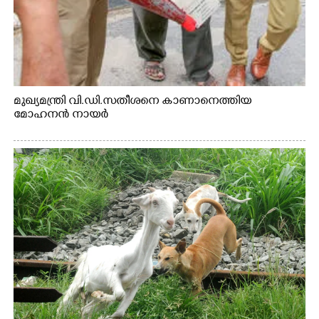
മുഖ്യമന്ത്രി വി.ഡി.സതീശനെ കാണാനെത്തിയ
മോഹനൻ നായർ