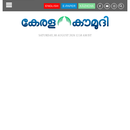
SECTIONS
ENGLISH
E-PAPER
KĀZHCHA
HOME
LATEST
SATURDAY, 08 AUGUST 2026 12.58 AM IST
AUDIO
NOTIFIED NEWS
POLL
KERALA
LOCAL
NEWS 360
CASE DIARY