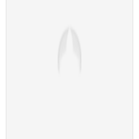
×
Share this link
Copy Link