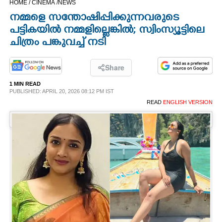
HOME /
CINEMA /
NEWS
CINEMA
നമ്മളെ സന്തോഷിപ്പിക്കുന്നവരുടെ
പട്ടികയിൽ നമ്മളില്ലെങ്കിൽ; സ്വിംസ്യൂട്ടിലെ
OPINION
ചിത്രം പങ്കുവച്ച് നടി
PHOTOS
Share
1 MIN READ
PUBLISHED: APRIL 20, 2026 08:12 PM IST
LIFESTYLE
READ
ENGLISH VERSION
SPIRITUAL
INFO+
ART
ASTRO