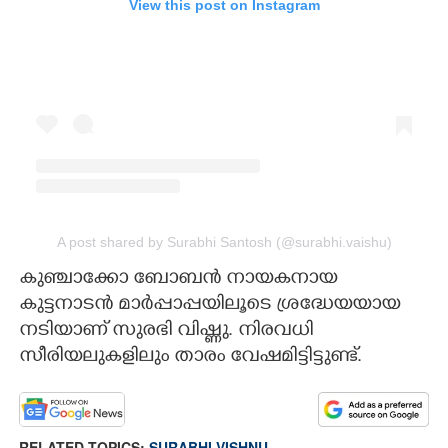
View this post on Instagram
A post shared by Surabhi Santosh (@surabhi.vaishu)
കുഞ്ചാക്കോ ബോബൻ നായകനായ
കുട്ടനാടൻ മാർപ്പാപ്പയിലൂടെ ശ്രദ്ധേയയായ
നടിയാണ് സുരഭി വിഷ്ണു. നിരവധി
സീരിയലുകളിലും താരം വേഷമിട്ടിട്ടുണ്ട്.
RELATED TOPICS:
SURABHI VISHNU