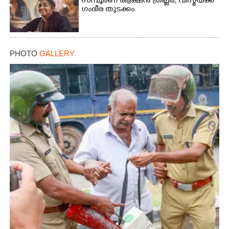
സമ്പൂർണ ആക്ഷൻ ത്രില്ലർ,​ വിസ്മയക്ക്
ഗംഭീര തുടക്കം
PHOTO
GALLERY