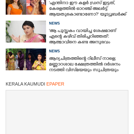
'എന്തിനാ ഈ കളർ ഡ്രസ് ഇട്ടത്,
കേരളത്തിൽ ഓറഞ്ച് അല‌ർട്ട്
ആയതുകൊണ്ടാണോ?' യൂട്യൂബർക്ക്
ചുട്ടമറുപടിയുമായി പ്രിയ
NEWS
'ആ പുസ്തകം വായിച്ച ശേഷമാണ്
എന്റെ കഴിവ് തിരിച്ചറിഞ്ഞത്':
ആത്മാവിനെ കണ്ട അനുഭവം
പങ്കുവച്ച് ലെന
NEWS
ആദ്യചിത്രത്തിന്റെ റിലീസ് നാളെ;
മണ്ണാറശാല ക്ഷേത്രത്തിൽ ദർശനം
നടത്തി വിസ്‌മയയും സുചിത്രയും
KERALA KAUMUDI
EPAPER