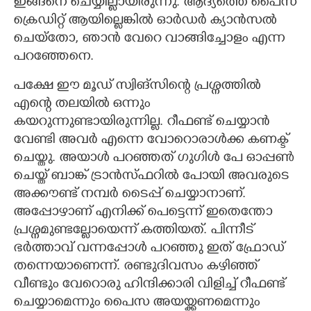
ഇങ്ങനെ ചെയ്യില്ലായിരുന്നു. ആദ്യത്തെ പെെസ
ക്രെഡിറ്റ് ആയില്ലെങ്കിൽ ഓർഡർ ക്യാൻസൽ
ചെയ്തോ,​ ഞാൻ വേറെ വാങ്ങിച്ചോളം എന്ന
പറഞ്ഞേനെ.
പക്ഷേ ഈ മൂഡ് സ്വിങ്സിന്റെ പ്രശ്നത്തിൽ
എന്റെ തലയിൽ ഒന്നും
കയറുന്നുണ്ടായിരുന്നില്ല. റീഫണ്ട് ചെയ്യാൻ
വേണ്ടി അവർ എന്നെ വോറൊരാൾക്ക കണക്ട്
ചെയ്തു. അയാൾ പറഞ്ഞത് ഗുഗിൾ പേ ഓപ്പൺ
ചെയ്ത് ബാങ്ക് ട്രാൻസ്ഫറിൽ പോയി അവരുടെ
അക്കൗണ്ട് നമ്പർ ടെെപ്പ് ചെയ്യാനാണ്.
അപ്പോഴാണ് എനിക്ക് പെട്ടെന്ന് ഇതെന്തോ
പ്രശ്നമുണ്ടല്ലോയെന്ന് കത്തിയത്. പിന്നീട്
ഭർത്താവ് വന്നപ്പോൾ പറഞ്ഞു ഇത് ഫ്രോഡ്
തന്നെയാണെന്ന്. രണ്ടുദിവസം കഴിഞ്ഞ്
വീണ്ടും വേറൊരു ഹിന്ദിക്കാരി വിളിച്ച് റീഫണ്ട്
ചെയ്യാമെന്നും പെെസ അയയ്ക്കണമെന്നും