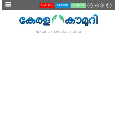
SECTIONS
ENGLISH
E-PAPER
KĀZHCHA
HOME
LATEST
MONDAY, 10 AUGUST 2026 11.01 AM IST
AUDIO
NOTIFIED NEWS
POLL
KERALA
LOCAL
NEWS 360
CASE DIARY