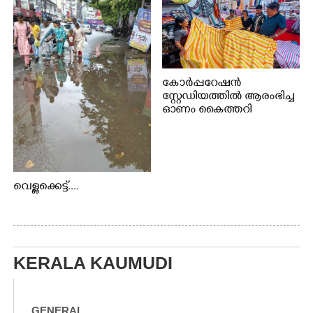
കോർപ്പറേഷൻ
സ്റ്റേഡിയത്തിൽ ആരംഭിച്ച
ഓണം കൈത്തറി
വിപണന മേളയിൽ നിന്നും
വെള്ളക്കെട്ട്....
KERALA KAUMUDI
GENERAL