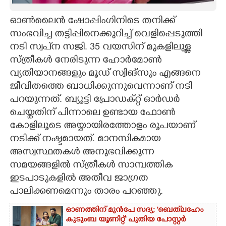
CARTOONS
ഓൺലെെൻ ഷോപ്പിംഗിനിടെ തനിക്ക്
സംഭവിച്ച തട്ടിപ്പിനെക്കുറിച്ച് വെളിപ്പെടുത്തി
നടി സ്വപ്‌ന സജി. 35 വയസിന് മുകളിലുള്ള
LITERATURE
സ്ത്രീകൾ നേരിടുന്ന ഹോർമോൺ
വ്യതിയാനങ്ങളും മൂഡ് സ്വിങ്സും എങ്ങനെ
ZOOM
ജീവിതത്തെ ബാധിക്കുന്നുവെന്നാണ് നടി
പറയുന്നത്. ബ്യൂട്ടി പ്രോഡക്റ്റ് ഓർഡർ
CONTACT US
ചെയ്തതിന് പിന്നാലെ ഉണ്ടായ ഫോൺ
കോളിലൂടെ അയ്യായിരത്തോളം രൂപയാണ്
നടിക്ക് നഷ്ടമായത്. മാനസികമായ
അസ്വസ്ഥതകൾ അനുഭവിക്കുന്ന
സമയങ്ങളിൽ സ്ത്രീകൾ സാമ്പത്തിക
ഇടപാടുകളിൽ അതീവ ജാഗ്രത
പാലിക്കണമെന്നും താരം പറഞ്ഞു.
ഓണത്തിന് മുൻപേ സദ്യ; 'ബെത്‌ലഹേം
കുടുംബ യൂണിറ്റ്' പുതിയ പോസ്റ്റർ