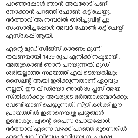
പറഞ്ഞപ്പോൾ ഞാൻ അവരോട് പണി
നോക്കാൻ പറഞ്ഞ് ഫോൺ കട്ട് ചെയ്തു.
ഭർത്താവ് ആ നമ്പറിൽ തിരിച്ചുവിളിച്ചു
സംസാരിച്ചപ്പോൾ അവർ ഫോൺ കട്ട് ചെയ്ത്
എസ്‌കേപ്പ് ആയി.
എന്റെ മൂഡ് സ്വിങ്സ് കാരണം മൂന്ന്
തവണയായി 1439 രൂപ എനിക്ക് നഷ്ടമായി.
അതുകൊണ്ട് ഞാൻ പറയുന്നത്, മൂഡ്
ശരിയല്ലാത്ത സമയത്ത് എവിടെയെങ്കിലും
സെെലന്റ് ആയി ഇരിക്കുന്നതാണ് ഏറ്റവും
നല്ലത്. ഈ വീഡിയോ ഞാൻ 35 പ്ലസ് ആയ
സ്ത്രീകൾക്കും അവരുടെ ഭർത്താക്കന്മാർക്കും
വേണ്ടിയാണ് ചെയ്യുന്നത്. സ്ത്രീകൾക്ക് ഈ
പ്രായത്തിൽ ഇങ്ങനെയുള്ള പ്രശ്നങ്ങൾ
ഉണ്ടാകും. എന്റെ പെെസ പോയപ്പോൾ
ഭർത്താവ് എന്നെ വഴക്ക് പറഞ്ഞിരുന്നെങ്കിൽ
എന്റെ മൂഡ് വീണ്ടും മാറിയേനെ. പക്ഷേ