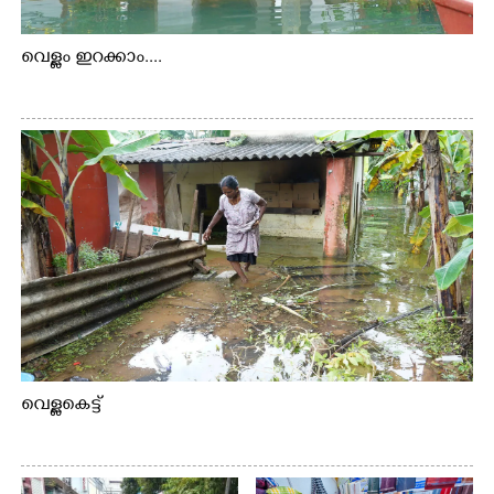
വെള്ളം ഇറക്കാം....
വെള്ളകെട്ട്