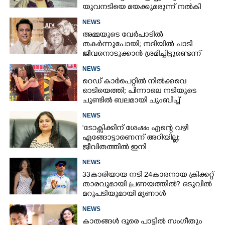
യുവനടിയെ മയക്കുമരുന്ന് നൽകി
പീഡിപ്പിച്ച സംവിധായകൻ അറസ്റ്റിൽ
NEWS
അമ്മയുടെ വേർപാടിൽ
തകർന്നുപോയി; നദിയിൽ ചാടി
ജീവനൊടുക്കാൻ ശ്രമിച്ചിട്ടുണ്ടെന്ന്
നടൻ ഗോവിന്ദ
NEWS
റെഡ് കാർപെറ്റിൽ നിൽക്കവെ
ഓടിയെത്തി; പിന്നാലെ നടിയുടെ
ചുണ്ടിൽ ബലമായി ചുംബിച്ച്
ആരാധിക
NEWS
'ടോക്സിക്കിന് ശേഷം എന്റെ വഴി
എങ്ങോട്ടാണെന്ന് അറിയില്ല;
×
Share this link
ജീവിതത്തിൽ ഇനി
എന്തുണ്ടാക്കിയാലും അദ്ദേഹം എന്റെ
NEWS
ഉള്ളിൽ ഉണ്ടായിരിക്കും'
33കാരിയായ നടി 24കാരനായ ക്രിക്കറ്റ്
താരവുമായി പ്രണയത്തിൽ? ഒടുവിൽ
മറുപടിയുമായി മൃണാൾ
Copy Link
NEWS
കാതങ്ങൾ ദൂരെ പാട്ടിൽ സംഗീതും