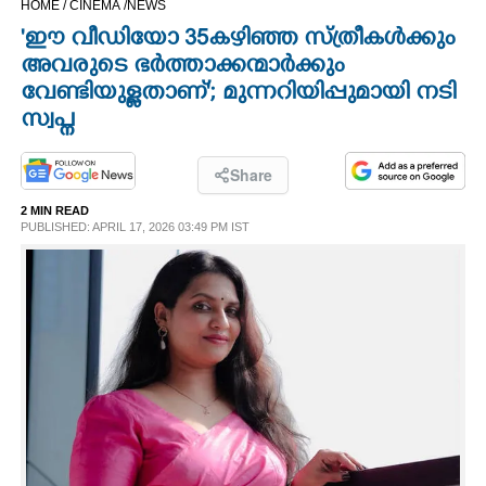
HOME /
CINEMA /
NEWS
CINEMA
'ഈ വീഡിയോ 35 കഴിഞ്ഞ സ്ത്രീകൾക്കും
അവരുടെ ഭർത്താക്കന്മാർക്കും
OPINION
വേണ്ടിയുള്ളതാണ്'; മുന്നറിയിപ്പുമായി നടി
സ്വപ്ന
PHOTOS
Share
LIFESTYLE
2 MIN READ
PUBLISHED: APRIL 17, 2026 03:49 PM IST
SPIRITUAL
INFO+
ART
ASTRO