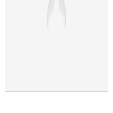
×
Share this link
Copy Link