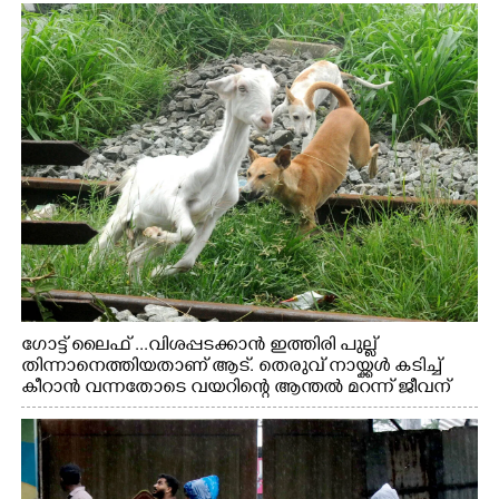
ഗോട്ട് ലൈഫ് ...വിശപ്പടക്കാൻ ഇത്തിരി പുല്ല്
തിന്നാനെത്തിയതാണ് ആട്. തെരുവ് നായ്ക്കൾ കടിച്ച്
കീറാൻ വന്നതോടെ വയറിന്റെ ആന്തൽ മറന്ന് ജീവന്
വേണ്ടിയായി ഓട്ടം. എറണാകുളം വാത്തുരുത്തിയിൽ
നിന്നുള്ള കാഴ്ച