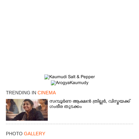
TRENDING IN
CINEMA
സമ്പൂർണ ആക്ഷൻ ത്രില്ലർ,​ വിസ്മയക്ക്
ഗംഭീര തുടക്കം
PHOTO
GALLERY