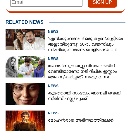
RELATED NEWS
NEWS
'എനിക്കുവേണ്ടത് ഒരു ആൺകുട്ടിയെ
അല്ലായിരുന്നു'; 50-ാം വയസിലും
സിംഗിൾ, കാരണം വെളിപ്പെടുത്തി
സബ പട്ടൗഡി
NEWS
ഷോയിബുമായുള്ള വിവാഹത്തിന്
വേണ്ടിയാണോ നടി ദീപിക ഇസ്ലാം
മതം സ്വീകരിച്ചത്? സത്യാവസ്ഥ
വെളിപ്പെടുത്തി സുഹൃത്ത്‌
NEWS
കൂടത്തായി സംഭവം, അണലി വെബ്
സീരിസ് ഫസ്റ്റ് ലുക്ക്
NEWS
മോഹൻരാജ അഭിനയത്തിലേക്ക്