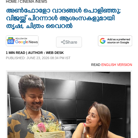
HOME /
CINEMA /
NEWS
CINEMA
അൺഫോളോ വാദങ്ങൾ പൊളിഞ്ഞു;
വിജയ്ക്ക് പിറന്നാൾ ആശംസകളുമായി
OPINION
തൃഷ, ചിത്രം വൈറൽ
PHOTOS
Share
1 MIN READ
| AUTHOR :
WEB DESK
PUBLISHED: JUNE 23, 2026 08:34 PM IST
LIFESTYLE
READ
ENGLISH VERSION
SPIRITUAL
INFO+
ART
ASTRO