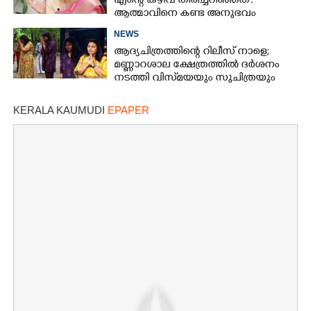
എന്റെ കഴിവ് തിരിച്ചറിഞ്ഞത്':
ആത്മാവിനെ കണ്ട അനുഭവം
പങ്കുവച്ച് ലെന
NEWS
ആദ്യചിത്രത്തിന്റെ റിലീസ് നാളെ;
മണ്ണാറശാല ക്ഷേത്രത്തിൽ ദർശനം
നടത്തി വിസ്‌മയയും സുചിത്രയും
KERALA KAUMUDI
EPAPER