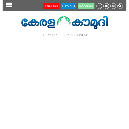
SECTIONS
ENGLISH
E-PAPER
KĀZHCHA
HOME
LATEST
FRIDAY, 07 AUGUST 2026 7.38 PM IST
AUDIO
NOTIFIED NEWS
POLL
KERALA
LOCAL
NEWS 360
CASE DIARY