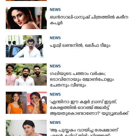
NEWS
ബൻസാലി-ധനുഷ് ചിത്രത്തിൽ കരീന
കപൂർ
NEWS
പൃഥ്വി ലണ്ടനിൽ, ഖലീഫ ടീമും
NEWS
ഗപ്പിയുടെ പത്താം വർഷം;​
ടൊവിനോയും ജോൺപോളും
ചേതനും വീണ്ടും
NEWS
'എന്തിനാ ഈ കളർ ഡ്രസ് ഇട്ടത്,
കേരളത്തിൽ ഓറഞ്ച് അല‌ർട്ട്
ആയതുകൊണ്ടാണോ?' യൂട്യൂബർക്ക്
ചുട്ടമറുപടിയുമായി പ്രിയ
NEWS
'ആ പുസ്തകം വായിച്ച ശേഷമാണ്