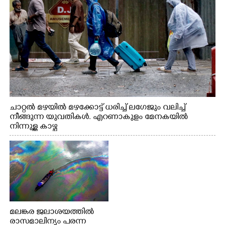
ചാറ്റൽ മഴയിൽ മഴക്കോട്ട് ധരിച്ച് ലഗേജും വലിച്ച്
നീങ്ങുന്ന യുവതികൾ. എറണാകുളം മേനകയിൽ
നിന്നുള്ള കാഴ്ച
മലങ്കര ജലാശയത്തിൽ
രാസമാലിന്യം പരന്ന