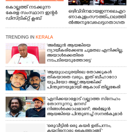
കൊല്ലത്ത് നടക്കുന്ന
ഒഴിവ് ദിനമായ ഇന്നലെ എറ
കേരള സംസ്ഥാന ഇന്റർ
ണാകുളം സൗത്ത് പാലത്തി
ഡിസ്ട്രിക്റ്റ് ക്ലബ്
ൽ അനുഭവപ്പെട്ട ഗതാഗത
അത്‌ലറ്റിക്
ക്കുരുക്ക്
ചാമ്പ്യൻഷിപ്പിൽ അണ്ടർ
20 ആൺകുട്ടികളുടെ 200
TRENDING IN
KERALA
മീറ്റർ ഓട്ടം ഫൈനൽ
'അർജുൻ ആയങ്കിയെ
മത്സരത്തിനിടെ സിന്തറ്റിക്
ന്യായീകരിക്കേണ്ട ചുമതല എനിക്കില്ല,
ട്രാക്കിന് കുറുകെ ഓടുന്ന
അയാൾക്കെതിരെ
നായകൾ.
നടപടിയെടുത്തോട്ടെ'
'ആയുധപ്പുരയിലെ തോക്കുകൾ
തികയാതെ വരും, ഇത് ബീഹാറോ
യുപിയോ അല്ല';ആയങ്കിക്ക്
പിന്തുണയുമായി ആകാശ് തില്ലങ്കേരി
'എനിക്കയാളോട് വല്ലാത്ത സ്‌നേഹം
തോന്നുന്നു, മനസ്
നിങ്ങൾക്കൊപ്പമാണ്'; അർജുൻ
ആയങ്കിയെ പിന്തുണച്ച് സനൽകുമാർ
'ഒരുവീട്ടിൽ ഒരു കയർ ഉത്പന്നം,
കയറിനൊരു കൈത്താങ്ങ് '