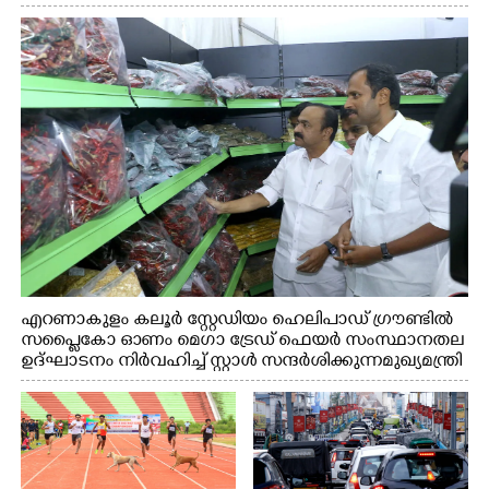
എറണാകുളം കലൂർ സ്റ്റേഡിയം ഹെലിപാഡ് ഗ്രൗണ്ടിൽ
സപ്ളൈകോ ഓണം മെഗാ ട്രേഡ് ഫെയർ സംസ്ഥാനതല
ഉദ്ഘാടനം നിർവഹിച്ച് സ്റ്റാൾ സന്ദർശിക്കുന്ന മുഖ്യമന്ത്രി
വി.ഡി. സതീശൻ. മന്ത്രി അനൂപ് ജേക്കബ് സമീപം