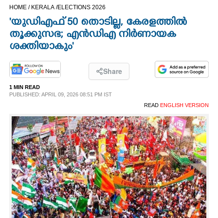
HOME /
KERALA /
ELECTIONS 2026
CINEMA
'യുഡിഎഫ് 50 തൊടില്ല, കേരളത്തില്‍
തൂക്കുസഭ; എന്‍ഡിഎ നിര്‍ണായക
OPINION
ശക്തിയാകും'
PHOTOS
Share
1 MIN READ
LIFESTYLE
PUBLISHED: APRIL 09, 2026 08:51 PM IST
READ
ENGLISH VERSION
SPIRITUAL
INFO+
ART
ASTRO