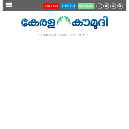
SECTIONS
ENGLISH
E-PAPER
KĀZHCHA
HOME
LATEST
SATURDAY, 08 AUGUST 2026 9.49 PM IST
AUDIO
NOTIFIED NEWS
POLL
KERALA
LOCAL
NEWS 360
CASE DIARY