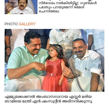
നിർദേശം നൽകിയിട്ടില്ല'; ഗുണ്ടകൾ
പലതും പറയുമെന്ന് രമേശ്
ചെന്നിത്തല
PHOTO
GALLERY
എജ്യുക്കേഷനൽ അംബാസഡറായ എസ്തർ മരിയ
ടോമിയെ മന്ത്രി എൻ.ഷംസുദ്ദീൻ അഭിനന്ദിക്കുന്നു.