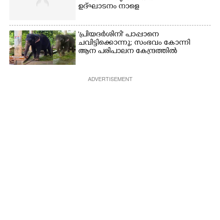
ഉദ്ഘാടനം നാളെ
'പ്രിയദർശിനി' പാപ്പാനെ
ചവിട്ടിക്കൊന്നു; സംഭവം കോന്നി
ആന പരിപാലന കേന്ദ്രത്തിൽ
ADVERTISEMENT