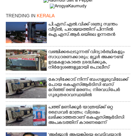
TRENDING IN
KERALA
പി.എസ്.എൽ.വിക്ക് ശത്രു സ്വന്തം
വീട്ടിൽ,​ പരാജയത്തിന് പിന്നിൽ
×
ഐ.എസ്.ആർ.ഒയിലെ ഉന്നതൻ
Share this link
വഞ്ചിക്കപ്പെടുന്നത് വിദ്യാർത്ഥികളും
സാധാരണക്കാരും; മ്യൂൾ അക്കൗണ്ട്
ഉടമകളാകാതെ ശ്രദ്ധിക്കുക,
നിർദ്ദേശങ്ങളുമായി പൊലീസ്
Copy Link
കോഴിക്കോട് നിന്ന് ബംഗളൂരുവിലേക്ക്
പോയ കെഎസ്‌ആർടിസി ബസ്
മറിഞ്ഞ് രണ്ട് മരണം; നിരവധിപേർ
ഗുരുതരാവസ്ഥയിൽ
പത്ത് മണിക്കൂർ യാത്രയ്‌ക്ക് ഒറ്റ
ഡ്രൈവർ മാത്രം; വിശ്രമം
ലഭിക്കാത്തതാണ് കെഎസ്‌ആർടിസി
അപകടത്തിന് കാരണമെന്ന്
വിമർശനം
'അർജുൻ ആയങ്കിയെ വെടിവയ്ക്കാൻ