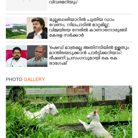
വിവരമറിയും '
'മുല്ലപ്പെരിയാറിൽ പുതിയ ഡാം
വേണം, നിലപാടിൽ മാറ്റമില്ല';
വിജയ്‌യെ നേരിൽ കാണാനൊരുങ്ങി
കേരള സർക്കാർ
'ഷെഡ് മാത്രമല്ല അതിനടിയിൽ ഉള്ളതും
മാന്തിയെടുക്കാൻ പാർട്ടിക്കറിയാം':
ഭീഷണി പ്രസംഗവുമായി കെ കെ
രാഗേഷ്
PHOTO
GALLERY