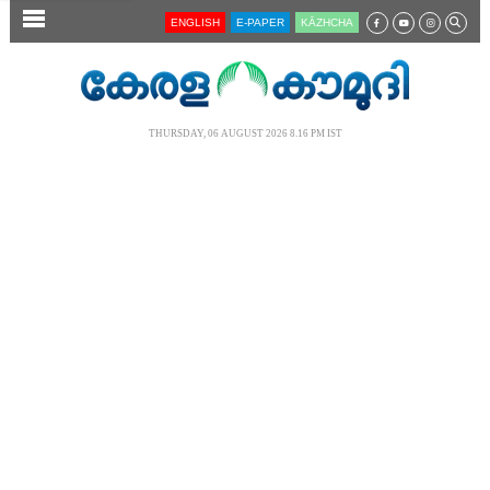
SECTIONS
ENGLISH
E-PAPER
KĀZHCHA
HOME
LATEST
THURSDAY, 06 AUGUST 2026 8.16 PM IST
AUDIO
NOTIFIED NEWS
POLL
KERALA
LOCAL
NEWS 360
CASE DIARY