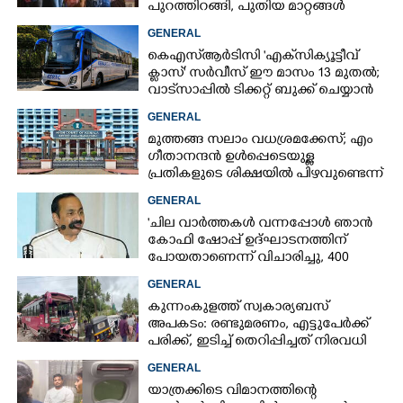
പുറത്തിറങ്ങി, പുതിയ മാറ്റങ്ങൾ
അറിയാം
GENERAL
കെഎസ്‌ആർടിസി 'എക്‌സിക്യൂട്ടീവ്
ക്ളാസ്' സർവീസ് ഈ മാസം 13 മുതൽ;
വാട്‌സാപ്പിൽ ടിക്കറ്റ് ബുക്ക് ചെയ്യാൻ
9447071021
GENERAL
മുത്തങ്ങ സലാം വധശ്രമക്കേസ്; എം
ഗീതാനന്ദൻ ഉൾപ്പെടെയുള്ള
പ്രതികളുടെ ശിക്ഷയിൽ പിഴവുണ്ടെന്ന്
ഹൈക്കോടതി
GENERAL
'ചില വാർത്തകൾ വന്നപ്പോൾ ഞാൻ
കോഫി ഷോപ്പ് ഉദ്ഘാടനത്തിന്
പോയതാണെന്ന് വിചാരിച്ചു, 400
കോടിയുടെ പ്രോജക്ടാണ് അത്'
GENERAL
കുന്നംകുളത്ത് സ്വകാര്യബസ്
അപകടം: രണ്ടുമരണം, എട്ടുപേർക്ക്
പരിക്ക്, ഇടിച്ച് തെറിപ്പിച്ചത് നിരവധി
വാഹനങ്ങളെ
GENERAL
യാത്രക്കിടെ വിമാനത്തിന്റെ