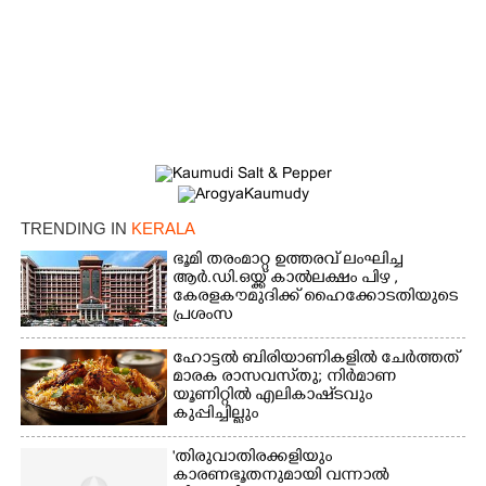
TRENDING IN
KERALA
ഭൂമി തരംമാറ്റ ഉത്തരവ് ലംഘിച്ച
ആർ.ഡി.ഒയ്ക്ക് കാൽലക്ഷം പിഴ ,​
കേരളകൗമുദിക്ക് ഹൈക്കോടതിയുടെ
പ്രശംസ
ഹോട്ടൽ ബിരിയാണികളിൽ ചേർത്തത്
മാരക രാസവസ്‌തു; നിർമാണ
യൂണിറ്റിൽ എലികാഷ്‌ടവും
കുപ്പിച്ചില്ലും
'തിരുവാതിരക്കളിയും
കാരണഭൂതനുമായി വന്നാൽ