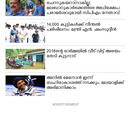
ചെന്നുകയറാനാകില്ല',
മലബാറുകാർക്കെതിരെ അധിക്ഷേപ
പരാമർശവുമായി സിപിഎം നേതാവ്‌
14,000 കുട്ടികൾക്ക് നീന്തൽ
പരിശീലനം: മന്ത്രി എൻ. ഷംസുദ്ദീൻ
2018ന്റെ ഓർമ്മയിൽ വീട് വിട്ട് അഭയം
തേടി കുട്ടനാട്
അനിൽ മേനോൻ ഇന്ന്
ബഹിരാകാശത്ത് നടക്കും, മലയാളിക്ക്
അഭിമാനിക്കാം
ADVERTISEMENT