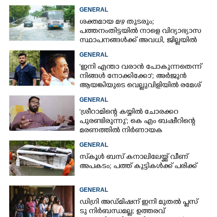
GENERAL
ശക്തമായ മഴ തുടരും;
പത്തനംതിട്ടയിൽ നാളെ വിദ്യാഭ്യാസ
സ്ഥാപനങ്ങൾക്ക് അവധി,​ ജില്ലയിൽ
ഇന്ന് റെ‌ഡും നാളെ ഓറഞ്ചും അലർട്ട്
GENERAL
'ഇനി എന്താ വരാൻ പോകുന്നതെന്ന്
നിങ്ങൾ നോക്കിക്കോ'; അർജുൻ
ആയങ്കിയുടെ വെല്ലുവിളിയിൽ രമേശ്
ചെന്നിത്തല
GENERAL
'ശ്രീറാമിന്റെ കയ്യിൽ ചോരക്കറ
പുരണ്ടിരുന്നു'; കെ എം ബഷീറിന്റെ
മരണത്തിൽ നിർണായക
മൊഴിയുമായി ദൃക്‌സാക്ഷി
GENERAL
സ്‌കൂൾ ബസ് കനാലിലേയ്ക്ക് വീണ്
അപകടം; പത്ത് കുട്ടികൾക്ക് പരിക്ക്
GENERAL
ഡിഗ്രി അഡ്മിഷന് ഇനി മുതൽ പ്ലസ്
ടു നിർബന്ധമല്ല; ഉത്തരവ്