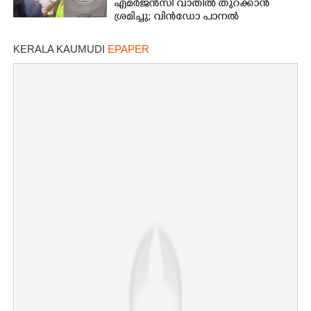
എമർജൻസി വാതിൽ തുറക്കാൻ
ശ്രമിച്ചു; വിൻഡോ പാനൽ
അടിച്ചുതകർത്തു,
നെടുമ്പാശേരിയിൽ മലയാളി
KERALA KAUMUDI
EPAPER
അറസ്റ്റിൽ
×
Share this link
Copy Link