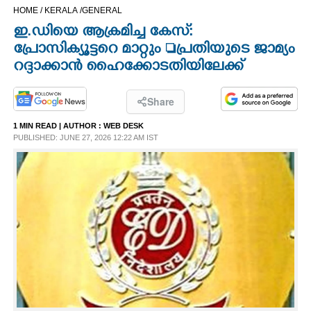
HOME /
KERALA /
GENERAL
CINEMA
ഇ.ഡിയെ ആക്രമിച്ച കേസ്:
പ്രോസിക്യൂട്ടറെ മാറ്റും പ്രതിയുടെ ജാമ്യം
OPINION
റദ്ദാക്കാൻ ഹൈക്കോടതിയിലേക്ക്
PHOTOS
Share
1 MIN READ
| AUTHOR :
WEB DESK
LIFESTYLE
PUBLISHED: JUNE 27, 2026 12:22 AM IST
SPIRITUAL
INFO+
ART
ASTRO