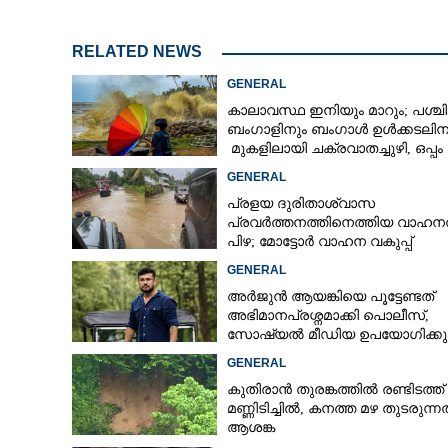
RELATED NEWS
GENERAL
കാലാവസ്ഥ ഇനിയും മാറും; പശ്ചി
ബംഗാളിനും ബംഗാൾ ഉൾക്കടലിന
മുകളിലായി ചക്രവാതച്ചുഴി, ഒപ്പം
കള്ളക്കടൽ പ്രതിഭാസം
GENERAL
പ്രളയ ദുരിതാശ്വാസ
പ്രവർത്തനത്തിനെത്തിയ വാഹനത
പിഴ; മോട്ടോർ വാഹന വകുപ്പ്
ഉദ്യോഗസ്ഥന് സസ്പെൻഷൻ
GENERAL
അർജുൻ ആയങ്കിയെ പൂട്ടേണ്ടത്
അഭിമാനപ്രശ്നമാക്കി പൊലീസ്,
സാേഷ്യൽ മീഡിയ ഉപയോഗിക്കുന
മറ്റൊരാളെന്ന് സംശയം
GENERAL
കുതിരാൻ തുരങ്കത്തിൽ രണ്ടിടത്ത്
മണ്ണിടിച്ചിൽ, കനത്ത മഴ തുടരുന്
ആശങ്ക