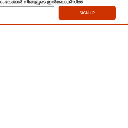
 സംഭവങ്ങൾ നിങ്ങളുടെ ഇൻബോക്സിൽ
Watch More