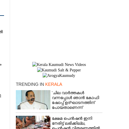
ിൽ
ം
TRENDING IN
KERALA
'ചില വാർത്തകൾ
×
ി
വന്നപ്പോൾ ഞാൻ കോഫി
ഷോപ്പ് ഉദ്ഘാടനത്തിന്
പോയതാണെന്ന്
വിചാരിച്ചു, 400 കോടിയുടെ
പ്രോജക്ടാണ് അത്'
ക്ഷേമ പെൻഷൻ ഇനി
നേരിട്ട് ലഭിക്കില്ല,​
പെൻഷൻ വിതരണത്തിൽ
ി