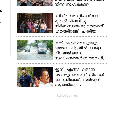
നിന്ന് സഹകരണ
ബാങ്കുകളെ ഒഴിവാക്കി
െ
ഡിഗ്രി അഡ്മിഷന് ഇനി
മുതൽ പ്ലസ് ടു
ൽ
നിർബന്ധമല്ല; ഉത്തരവ്
പുറത്തിറങ്ങി, പുതിയ
മാറ്റങ്ങൾ അറിയാം
ശക്തമായ മഴ തുടരും;
പത്തനംതിട്ടയിൽ നാളെ
വിദ്യാഭ്യാസ
സ്ഥാപനങ്ങൾക്ക് അവധി,​
ജില്ലയിൽ ഇന്ന് റെ‌ഡും
നാളെ ഓറഞ്ചും അലർട്ട്
'ഇനി എന്താ വരാൻ
പോകുന്നതെന്ന് നിങ്ങൾ
നോക്കിക്കോ'; അർജുൻ
ആയങ്കിയുടെ
വെല്ലുവിളിയിൽ രമേശ്
ചെന്നിത്തല
Advertisement