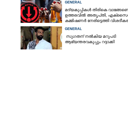
GENERAL
മദ്യകുപ്പികൾ തിരികെ വാങ്ങേണ്ട
ഉത്തരവിൽ അതൃപ്‌തി, എക്‌സൈ
കമ്മിഷണർ നേരിട്ടെത്തി വിശദീ
സർക്കാരിന്റെ വ
നൽകണമെന്ന് മന്ത്രി
GENERAL
പിന്തുണ, ആശ
സുഗതന് നൽകിയ മറുപടി
ആഭ്യന്തരവകുപ്പും റദ്ദാക്കി