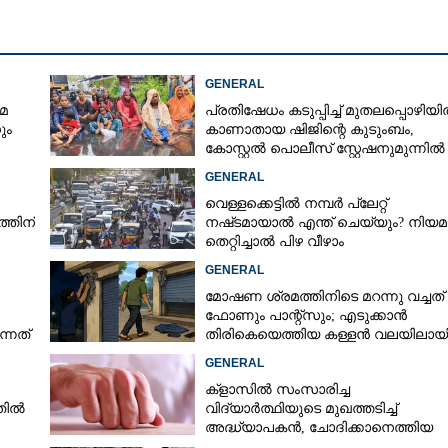
GENERAL
മ
പ്രതിഷേധം കടുപ്പിച്ച് മുതലപ്പൊഴിയ
ും
കാണാതായ ഷിജിന്റെ കുടുംബം,
കോസ്റ്റൽ പൊലീസ് സ്റ്റേഷനുമുന്നിൽ
കുത്തിയിരിക്കുന്നു
GENERAL
വെള്ളക്കെട്ടിൽ നമ്പർ പ്ലേറ്റ്
്തിന്
നഷ്‌ടമായാൽ എന്ത് ചെയ്യും? നിയമ
തെറ്റിച്ചാൽ പിഴ വീഴാം
GENERAL
മോഷണ ശ്രമത്തിനിടെ മറന്നു വച്ചത്
ഫോണും പാന്റ്സും; എടുക്കാൻ
്നത്
തിരികെയെത്തിയ കള്ളൻ വലയിലായ
GENERAL
Share this link
ക്ളാസിൽ സംസാരിച്ച
നതിൽ
വിദ്യാർത്ഥിയുടെ മുഖത്തടിച്ച്
അദ്ധ്യാപകൻ, ചോദിക്കാനെത്തിയ
പിതാവിനെയും ആക്രമിച്ചെന്ന് പരാത