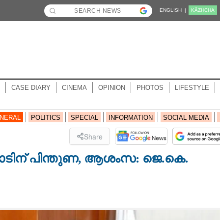
ENGLISH |
KĀZHCHA
CASE DIARY
CINEMA
OPINION
PHOTOS
LIFESTYLE
NERAL
POLITICS
SPECIAL
INFORMATION
SOCIAL MEDIA
Share
പാടിന് പിന്തുണ, ആശംസ: ജെ.കെ.