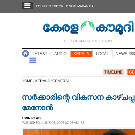
SECTIONS
FOUNDER EDITOR : K SUKUMARAN BA
HOME
LATEST
AUDIO
FRIDAY, 07 AUGUST 2026 3.32 PM IST
NOTIFIED NEWS
LATEST
AUDIO
KERALA
LOCAL
NEWS 360
POLL
KERALA
TIMELINE
GE
HOME /
KERALA /
GENERAL
LOCAL
സർക്കാരിന്റെ വികസന കാഴ്ചപ്
NEWS 360
മേനോൻ
1 MIN READ
CASE DIARY
PUBLISHED: JUNE 06, 2026 02:06 AM IST