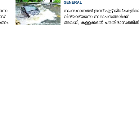
GENERAL
െന്ന
സംസ്ഥാനത്ത് ഇന്ന് എട്ട് ജില്ലകളില
സ്
വിദ്യാഭ്യാസ സ്ഥാപനങ്ങൾക്ക്
Copy Link
കരണം
അവധി, കള്ളക്കടൽ പ്രതിഭാസത്തി
ികസന കാഴ്ചപ്പാടിന്
ജാഗ്രതാ നിർദ്ദേശം
ംസ: ജെ.കെ. മേനോൻ