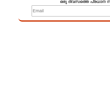
ഒരു ദിവസത്തെ പ്രധാന
Loaded
:
6.85%
/
Unmute