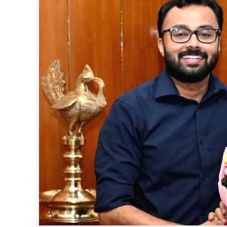
CINEMA
OPINION
PHOTOS
LIFESTYLE
SPIRITUAL
INFO+
ART
ASTRO