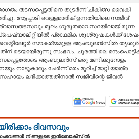
 ഗതാഗതം തടസപ്പെട്ടതിനെ തുടർന്ന് ചികിത്സ വൈകി
ിച്ചു. അട്ടപ്പാടി വെള്ളമാരിക് ഉന്നതിയിലെ സജീവ്
ും ശ്വാസതടസവും മൂലം ഗുരുതരാവസ്ഥയിലായിരുന്ന
‌പെഷ്യാലിറ്റിയിൽ പ്രാഥമിക ശുശ്രൂഷകൾക്ക് ശേഷ
ന്നു. വെന്റിലേറ്റർ സൗകര്യമുള്ള ആംബുലൻസിൽ തൃശൂർ
നിടെയായിരുന്നു സംഭവം. ചുരത്തിലെ മന്ദംപൊട്ടിക്
സപ്പെട്ടതോടെ ആംബുലൻസ് ഒരു മണിക്കൂറോളം
ം നാട്ടുകാരും ചേർന്ന് മരം മുറിച്ച് മാറ്റി യാത്ര
്യസഹായം ലഭിക്കാത്തതിനാൽ സജീവിന്റെ ജീവൻ
യിരിക്കാം ദിവസവും
 സംഭവങ്ങൾ നിങ്ങളുടെ ഇൻബോക്സിൽ