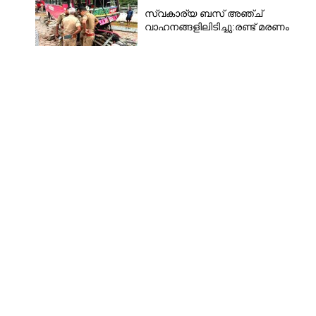
സ്വകാര്യ ബസ് അഞ്ച്
വാഹനങ്ങളിലിടിച്ചു:രണ്ട് മരണം
Copy Link
രത്തിൽ ആംബുലൻസ്
ത്സ വൈകി യുവാവ് മരിച്ചു