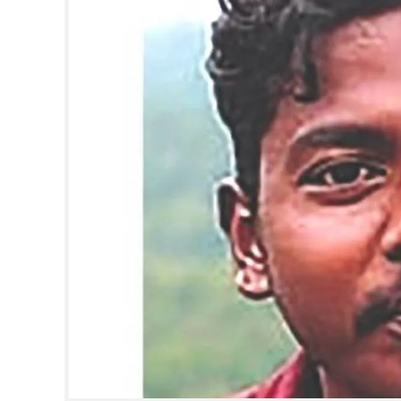
CINEMA
OPINION
PHOTOS
LIFESTYLE
SPIRITUAL
INFO+
ART
ASTRO