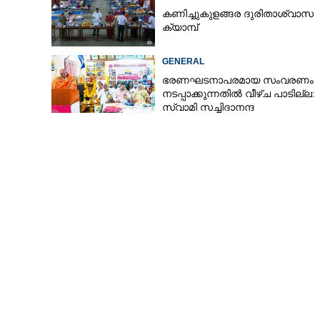
കണിച്ചുകുളങ്ങര ദുരിതാശ്വാസ
ക്യാമ്പ്
അട്ടപ്പാടി ചു
GENERAL
കുടുങ്ങി; ചികി
ഭരണഘടനാപരമായ സംവരണം
നടപ്പാക്കുന്നതിൽ വീഴ്ച പാടില്ല:
സ്വാമി സച്ചിദാനന്ദ