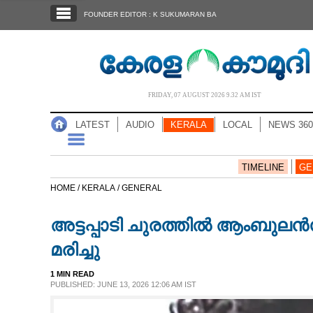
SECTIONS
FOUNDER EDITOR : K SUKUMARAN BA
HOME
LATEST
AUDIO
FRIDAY, 07 AUGUST 2026 9.32 AM IST
NOTIFIED NEWS
LATEST
AUDIO
KERALA
LOCAL
NEWS 360
POLL
KERALA
TIMELINE
GE
HOME /
KERALA /
GENERAL
LOCAL
അട്ടപ്പാടി ചുരത്തിൽ ആംബുലൻസ
NEWS 360
മരിച്ചു
1 MIN READ
CASE DIARY
PUBLISHED: JUNE 13, 2026 12:06 AM IST