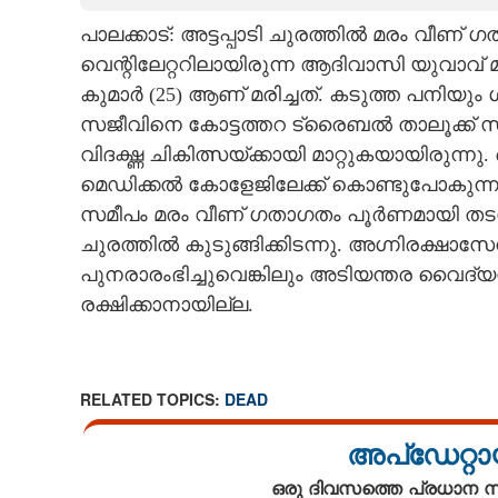
പാലക്കാട്: അട്ടപ്പാടി ചുരത്തിൽ മരം വീണ്
CARTOONS
വെന്റിലേറ്ററിലായിരുന്ന ആദിവാസി യുവാവ് മര
കുമാർ (25) ആണ് മരിച്ചത്. കടുത്ത പനിയ
LITERATURE
സജീവിനെ കോട്ടത്തറ ട്രൈബൽ താലൂക്ക് സ്
വിദഗ്ദ്ധ ചികിത്സയ്ക്കായി മാറ്റുകയായിരു
ZOOM
മെഡിക്കൽ കോളേജിലേക്ക് കൊണ്ടുപോകുന്നതി
സമീപം മരം വീണ് ഗതാഗതം പൂർണമായി തട
CONTACT US
ചുരത്തിൽ കുടുങ്ങിക്കിടന്നു. അഗ്നിരക്ഷാസേനയു
പുനരാരംഭിച്ചുവെങ്കിലും അടിയന്തര വൈദ
രക്ഷിക്കാനായില്ല.
RELATED TOPICS:
DEAD
അപ്ഡേറ്റാ
ഒരു ദിവസത്തെ പ്രധാന