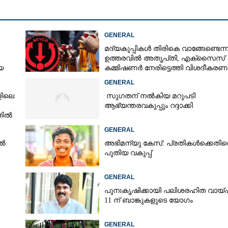
GENERAL
മദ്യകുപ്പികൾ തിരികെ വാങ്ങേണ്ടെന്
ഉത്തരവിൽ അതൃപ്‌തി, എക്‌സൈസ്
യ
കമ്മിഷണർ നേരിട്ടെത്തി വിശദീകരണ
രാതി
നൽകണമെന്ന് മന്ത്രി
GENERAL
ളിലെ
സുഗതന് നൽകിയ മറുപടി
ആഭ്യന്തരവകുപ്പും റദ്ദാക്കി
തിൽ
GENERAL
ിൽ
അഭിമന്യു കേസ്: പ്രതികൾക്കെതിര
പുതിയ വകുപ്പ്
GENERAL
പുനഃകൃഷിക്കായി പലിശരഹിത വായ്
Share this link
11 ന് ബാങ്കുകളുടെ യോഗം
GENERAL