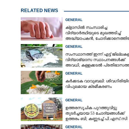
RELATED NEWS
GENERAL
ക്ളാസിൽ സംസാരിച്ച
വിദ്യാർത്ഥിയുടെ മുഖത്തടിച്ച്
അദ്ധ്യാപകൻ, ചോദിക്കാനെത്തി
പിതാവിനെയും ആക്രമിച്ചെന്ന് പ
GENERAL
സംസ്ഥാനത്ത് ഇന്ന് എട്ട് ജില്ലക
വിദ്യാഭ്യാസ സ്ഥാപനങ്ങൾക്ക്
അവധി, കള്ളക്കടൽ പ്രതിഭാസത്
ജാഗ്രതാ നിർദ്ദേശം
GENERAL
കർക്കടക വാവുബലി: ശിവഗിരിയ
വിപുലമായ ക്രമീകരണം
GENERAL
ഉത്തരസൂചിക പുറത്തുവിട്ടു:
തുടർച്ചയായ 53 ചോദ്യങ്ങൾക്ക്
ഉത്തരം ബി; കണ്ണടച്ച് പി.എസ്.സി
GENERAL