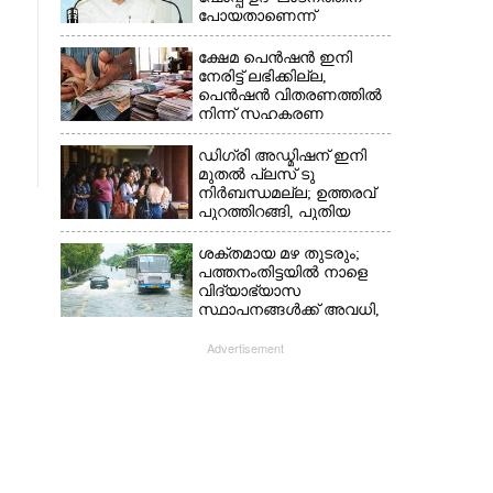
പോയതാണെന്ന്
വിചാരിച്ചു, 400 കോടിയുടെ
പ്രോജക്ടാണ് അത്'
ക്ഷേമ പെൻഷൻ ഇനി
നേരിട്ട് ലഭിക്കില്ല,​
പെൻഷൻ വിതരണത്തിൽ
നിന്ന് സഹകരണ
ബാങ്കുകളെ ഒഴിവാക്കി
ഡിഗ്രി അഡ്മിഷന് ഇനി
മുതൽ പ്ലസ് ടു
നിർബന്ധമല്ല; ഉത്തരവ്
പുറത്തിറങ്ങി, പുതിയ
മാറ്റങ്ങൾ അറിയാം
ശക്തമായ മഴ തുടരും;
പത്തനംതിട്ടയിൽ നാളെ
വിദ്യാഭ്യാസ
സ്ഥാപനങ്ങൾക്ക് അവധി,​
ജില്ലയിൽ ഇന്ന് റെ‌ഡും
നാളെ ഓറഞ്ചും അലർട്ട്
Advertisement