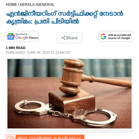
HOME /
KERALA /
GENERAL
CINEMA
എൻജിനീയറിംഗ് സർട്ടിഫിക്കറ്റ് നേടാൻ
കൃത്രിമം: പ്രതി പിടിയിൽ
OPINION
Share
PHOTOS
1 MIN READ
PUBLISHED: JUNE 06, 2026 01:33 AM IST
LIFESTYLE
SPIRITUAL
INFO+
ART
ASTRO