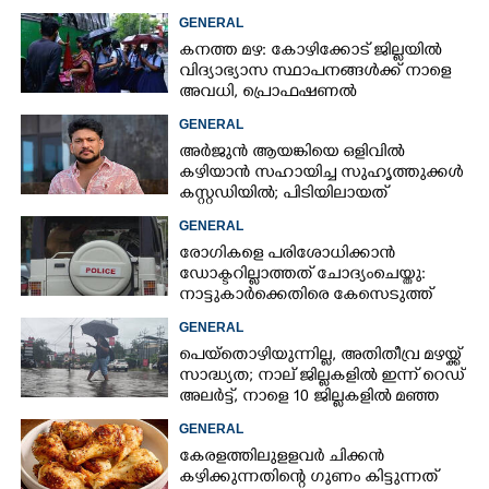
നഷ്ടമാകാതിരിക്കാൻ;
GENERAL
വിശദീകരണവുമായി സർക്കാ‌ർ
കനത്ത മഴ: കോഴിക്കോട് ജില്ലയിൽ
വിദ്യാഭ്യാസ സ്ഥാപനങ്ങൾക്ക് നാളെ
അവധി,​ പ്രൊഫഷണൽ
കോളേജുകൾക്ക് ബാധകമല്ല
GENERAL
അർജുൻ ആയങ്കിയെ ഒളിവിൽ
കഴിയാൻ സഹായിച്ച സുഹൃത്തുക്കൾ
കസ്റ്റഡിയിൽ; പിടിയിലായത്
കൊച്ചിയിലെ ഫ്ലാറ്റിൽനിന്ന്
GENERAL
രോഗികളെ പരിശോധിക്കാൻ
ഡോക്ടറില്ലാത്തത് ചോദ്യംചെയ്തു:
നാട്ടുകാർക്കെതിരെ കേസെടുത്ത്
പൊലീസ്
GENERAL
പെയ്തൊഴിയുന്നില്ല, അതിതീവ്ര മഴയ്ക്ക്
സാദ്ധ്യത;​ നാല് ജില്ലകളിൽ ഇന്ന് റെഡ്
അലർട്ട്,​ നാളെ 10 ജില്ലകളിൽ മഞ്ഞ
അലർട്ട്
GENERAL
കേരളത്തിലുളളവർ ചിക്കൻ
കഴിക്കുന്നതിന്റെ ഗുണം കിട്ടുന്നത്