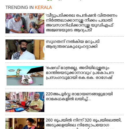
TRENDING IN
KERALA
'വീട്ടുപടിക്കലെ പെൻഷൻ വിതരണം
നിർത്തലാക്കാനുള്ള നീക്കം പദ്ധതി
അവസാനിപ്പിക്കാനുള്ള യുഡിഎഫ്
അജണ്ടയുടെ ആദ്യപടി'
×
Share this link
സുഗതന് നൽകിയ മറുപടി
ആഭ്യന്തരവകുപ്പും റദ്ദാക്കി
'ഷെഡ് മാത്രമല്ല, അടിയിലുള്ളതും
മാന്തിയെടുക്കാനാവും' പ്രകോപന
Copy Link
പ്രസംഗവുമായി കെ.കെ. രാഗേഷ്
220 അപൂർവ്വ രാമായണങ്ങളുമായി
രാമകഥകളിൽ ലയിച്ച്...
260 രൂപയിൽ നിന്ന് 320 രൂപയിലെത്തി,
അടുക്കളയിലെ നിത്യോപയോഗ