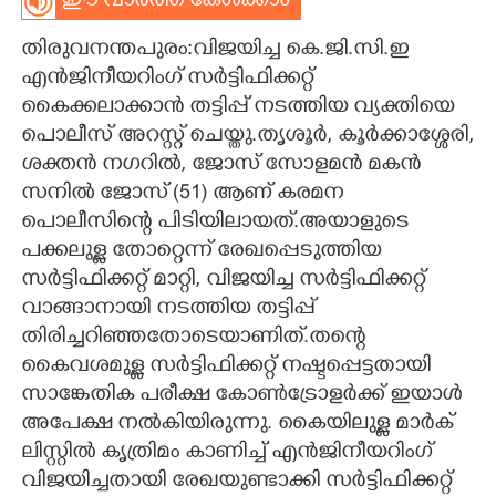
ഈ വാർത്ത കേൾക്കാം
CARTOONS
തിരുവനന്തപുരം:വിജയിച്ച കെ.ജി.സി.ഇ
എൻജിനീയറിംഗ് സർട്ടിഫിക്കറ്റ്
LITERATURE
കൈക്കലാക്കാൻ തട്ടിപ്പ് നടത്തിയ വ്യക്തിയെ
പൊലീസ് അറസ്റ്റ് ചെയ്തു.തൃശൂർ, കൂർക്കാശ്ശേരി,
ശക്തൻ നഗറിൽ, ജോസ് സോളമൻ മകൻ
ZOOM
സനിൽ ജോസ് (51) ആണ് കരമന
പൊലീസിന്റെ പിടിയിലായത്.അയാളുടെ
CONTACT US
പക്കലുള്ള തോറ്റെന്ന് രേഖപ്പെടുത്തിയ
സർട്ടിഫിക്കറ്റ് മാറ്റി, വിജയിച്ച സർട്ടിഫിക്കറ്റ്
വാങ്ങാനായി നടത്തിയ തട്ടിപ്പ്
തിരിച്ചറിഞ്ഞതോടെയാണിത്.തന്റെ
കൈവശമുള്ള സർട്ടിഫിക്കറ്റ് നഷ്ടപ്പെട്ടതായി
സാങ്കേതിക പരീക്ഷ കോൺട്രോളർക്ക് ഇയാൾ
അപേക്ഷ നൽകിയിരുന്നു. കൈയിലുള്ള മാർക്
ലിസ്റ്റിൽ കൃത്രിമം കാണിച്ച് എൻജിനീയറിംഗ്
വിജയിച്ചതായി രേഖയുണ്ടാക്കി സർട്ടിഫിക്കറ്റ്