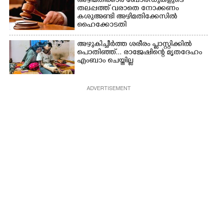
അഴിമതിക്കാർ ബോർഡുകളുടെ
തലപ്പത്ത് വരാതെ നോക്കണം
കശുഅണ്ടി അഴിമതിക്കേസിൽ
ഹൈക്കോടതി
അഴുകിച്ചീർത്ത ശരീരം പ്ളാസ്റ്റിക്കിൽ
പൊതിഞ്ഞ്... രാജേഷിന്റെ മൃതദേഹം
എംബാം ചെയ്തില്ല
ADVERTISEMENT