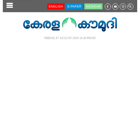
SECTIONS
ENGLISH
E-PAPER
KĀZHCHA
HOME
LATEST
FRIDAY, 07 AUGUST 2026 10.36 PM IST
AUDIO
NOTIFIED NEWS
POLL
KERALA
LOCAL
NEWS 360
CASE DIARY