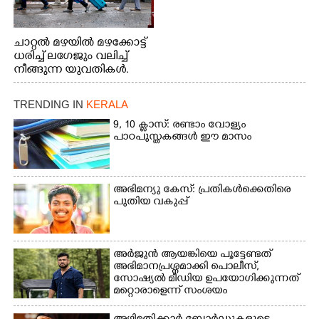
ചാറ്റൽ മഴയിൽ മഴക്കോട്ട്
ധരിച്ച് ലഗേജും വലിച്ച്
നീങ്ങുന്ന യുവതികൾ.
എറണാകുളം മേനകയിൽ
നിന്നുള്ള കാഴ്ച
TRENDING IN
KERALA
9, 10 ക്ലാസ്: രണ്ടാം വോള്യം
പാഠപുസ്തകങ്ങൾ ഈ മാസം
അഭിമന്യു കേസ്: പ്രതികൾക്കെതിരെ
പുതിയ വകുപ്പ്
അർജുൻ ആയങ്കിയെ പൂട്ടേണ്ടത്
അഭിമാനപ്രശ്നമാക്കി പൊലീസ്,
സാേഷ്യൽ മീഡിയ ഉപയോഗിക്കുന്നത്
മറ്റൊരാളെന്ന് സംശയം