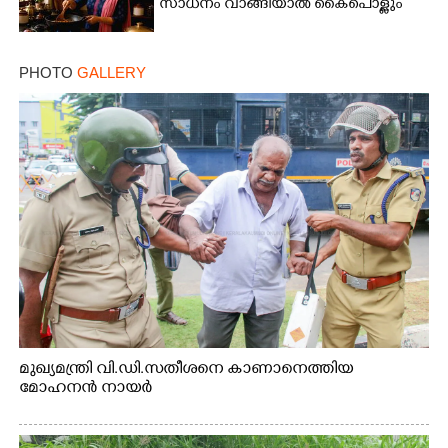
സാധനം വാങ്ങിയാൽ കൈപൊള്ളും
PHOTO
GALLERY
മുഖ്യമന്ത്രി വി.ഡി.സതീശനെ കാണാനെത്തിയ
മോഹനൻ നായർ