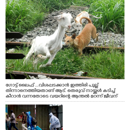
ഗോട്ട് ലൈഫ് ...വിശപ്പടക്കാൻ ഇത്തിരി പുല്ല്
തിന്നാനെത്തിയതാണ് ആട്. തെരുവ് നായ്ക്കൾ കടിച്ച്
കീറാൻ വന്നതോടെ വയറിന്റെ ആന്തൽ മറന്ന് ജീവന്
വേണ്ടിയായി ഓട്ടം. എറണാകുളം വാത്തുരുത്തിയിൽ
നിന്നുള്ള കാഴ്ച