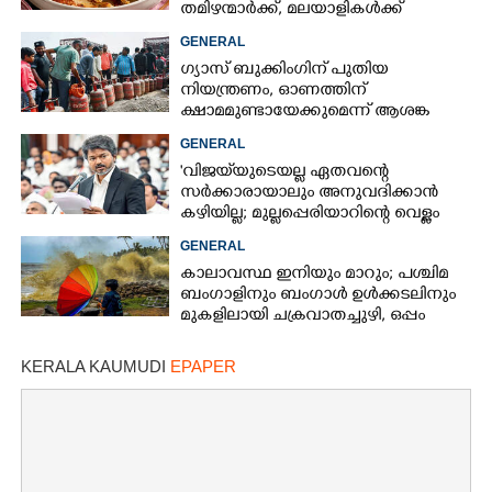
തമിഴന്മാർക്ക്, മലയാളികൾക്ക്
നഷ്ടവും കടവും മാത്രം
GENERAL
ഗ്യാസ് ബുക്കിംഗിന് പുതിയ
നിയന്ത്രണം, ഓണത്തിന്
ക്ഷാമമുണ്ടായേക്കുമെന്ന് ആശങ്ക
GENERAL
'വിജയ്‌യുടെയല്ല ഏതവന്റെ
സർക്കാരായാലും അനുവദിക്കാൻ
കഴിയില്ല; മുല്ലപ്പെരിയാറിന്റെ വെള്ളം
കൂട്ടുന്നത് മനസിൽ വച്ചാൽമതി'
GENERAL
കാലാവസ്ഥ ഇനിയും മാറും; പശ്ചിമ
ബംഗാളിനും ബംഗാൾ ഉൾക്കടലിനും
മുകളിലായി ചക്രവാതച്ചുഴി, ഒപ്പം
കള്ളക്കടൽ പ്രതിഭാസം
KERALA KAUMUDI
EPAPER