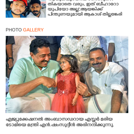
തികയാതെ വരും, ഇത് ബീഹാറോ
യുപിയോ അല്ല';ആയങ്കിക്ക്
പിന്തുണയുമായി ആകാശ് തില്ലങ്കേരി
PHOTO
GALLERY
എജ്യുക്കേഷനൽ അംബാസഡറായ എസ്തർ മരിയ
ടോമിയെ മന്ത്രി എൻ.ഷംസുദ്ദീൻ അഭിനന്ദിക്കുന്നു.