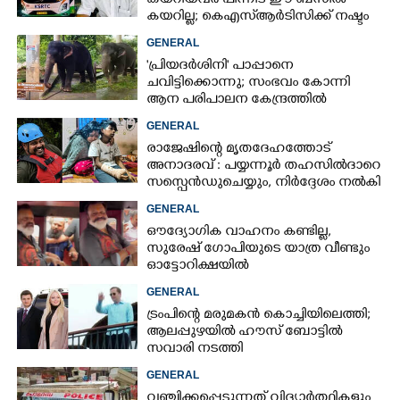
കയറിയവർ പിന്നീട് ഈ ബസിൽ
കയറില്ല; കെഎസ്ആർടിസിക്ക് നഷ്ടം
അരലക്ഷം രൂപയോളം'
GENERAL
'പ്രിയദർശിനി' പാപ്പാനെ
ചവിട്ടിക്കൊന്നു; സംഭവം കോന്നി
ആന പരിപാലന കേന്ദ്രത്തിൽ
GENERAL
രാജേഷിന്റെ മൃതദേഹത്തോട്
അനാദരവ് : പയ്യന്നൂർ തഹസിൽദാറെ
സസ്പെൻഡുചെയ്യും, നിർദ്ദേശം നൽകി
മന്ത്രി
GENERAL
ഔദ്യോഗിക വാഹനം കണ്ടില്ല,
സുരേഷ് ഗോപിയുടെ യാത്ര വീണ്ടും
ഓട്ടോറിക്ഷയിൽ
GENERAL
ട്രംപിന്റെ മരുമകൻ കൊച്ചിയിലെത്തി;
ആലപ്പുഴയിൽ ഹൗസ് ബോട്ടിൽ
സവാരി നടത്തി
GENERAL
വഞ്ചിക്കപ്പെടുന്നത് വിദ്യാർത്ഥികളും