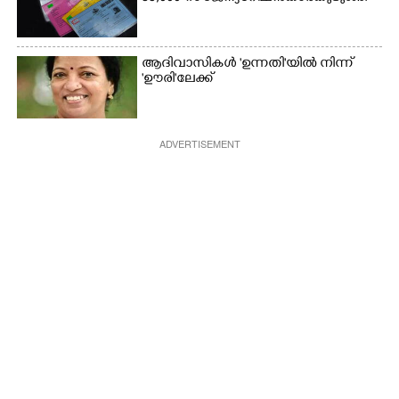
ആദിവാസികൾ 'ഉന്നതി'യിൽ നിന്ന്
'ഊരി'ലേക്ക്
ADVERTISEMENT