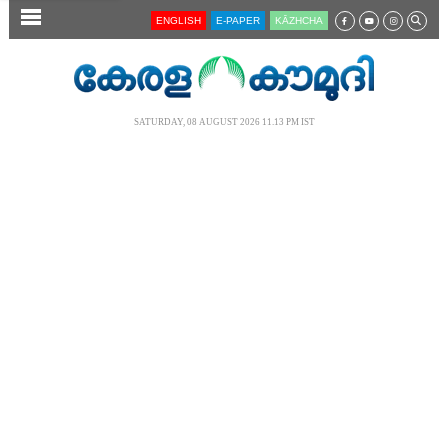
SECTIONS
ENGLISH
E-PAPER
KĀZHCHA
HOME
LATEST
SATURDAY, 08 AUGUST 2026 11.13 PM IST
AUDIO
NOTIFIED NEWS
POLL
KERALA
LOCAL
NEWS 360
CASE DIARY