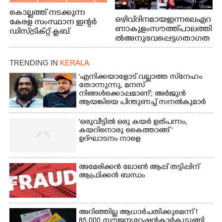
കൊല്ലത്ത് നടക്കുന്ന
ഒഴിവ് ദിനമായ ഇന്നലെ എറ
കേരള സംസ്ഥാന ഇന്റർ
ണാകുളം സൗത്ത് പാലത്തി
ഡിസ്ട്രിക്റ്റ് ക്ലബ്
ൽ അനുഭവപ്പെട്ട ഗതാഗത
അത്‌ലറ്റിക്
ക്കുരുക്ക്
ചാമ്പ്യൻഷിപ്പിൽ അണ്ടർ
20 ആൺകുട്ടികളുടെ 200
TRENDING IN
KERALA
മീറ്റർ ഓട്ടം ഫൈനൽ
'എനിക്കയാളോട് വല്ലാത്ത സ്‌നേഹം
മത്സരത്തിനിടെ സിന്തറ്റിക്
തോന്നുന്നു, മനസ്
ട്രാക്കിന് കുറുകെ ഓടുന്ന
നിങ്ങൾക്കൊപ്പമാണ്'; അർജുൻ
നായകൾ.
ആയങ്കിയെ പിന്തുണച്ച് സനൽകുമാർ
'ഒരുവീട്ടിൽ ഒരു കയർ ഉത്പന്നം,
കയറിനൊരു കൈത്താങ്ങ് '
ഉദ്ഘാടനം നാളെ
അമേരിക്കൻ ലോൺ ആപ്പ് തട്ടിപ്പിന്
ആഫ്രിക്കൻ ബന്ധം
അറിഞ്ഞില്ല ആധാർ ചതിക്കുമെന്ന് !
85,000 സൗജന്യ റേഷൻകാർ കുടുങ്ങി