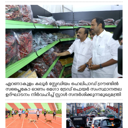
എറണാകുളം കലൂർ സ്റ്റേഡിയം ഹെലിപാഡ് ഗ്രൗണ്ടിൽ
സപ്ളൈകോ ഓണം മെഗാ ട്രേഡ് ഫെയർ സംസ്ഥാനതല
ഉദ്ഘാടനം നിർവഹിച്ച് സ്റ്റാൾ സന്ദർശിക്കുന്ന മുഖ്യമന്ത്രി
വി.ഡി. സതീശൻ. മന്ത്രി അനൂപ് ജേക്കബ് സമീപം