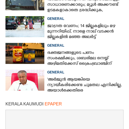
സാധാരണക്കാരും; മ്യൂൾ അക്കൗണ്ട്
ഉടമകളാകാതെ ശ്രദ്ധിക്കുക,
നിർദ്ദേശങ്ങളുമായി പൊലീസ്
GENERAL
ജാഗ്രത വേണം; 14 ജില്ലകളിലും മഴ
മുന്നറിയിപ്പ്, നാളെ നാല് വടക്കൻ
ജില്ലകളിൽ മഞ്ഞ അലർട്ട്
GENERAL
ഭക്തജനങ്ങളുടെ പണം
സംരക്ഷിക്കും, ശബരിമല നെയ്യ്
അഴിമതിക്കേസ് ക്രൈംബ്രാഞ്ചിന്
വിടുമെന്ന് കെ മുരളീധരൻ
GENERAL
'അർജുൻ ആയങ്കിയെ
ന്യായീകരിക്കേണ്ട ചുമതല എനിക്കില്ല,
അയാൾക്കെതിരെ
നടപടിയെടുത്തോട്ടെ'
KERALA KAUMUDI
EPAPER