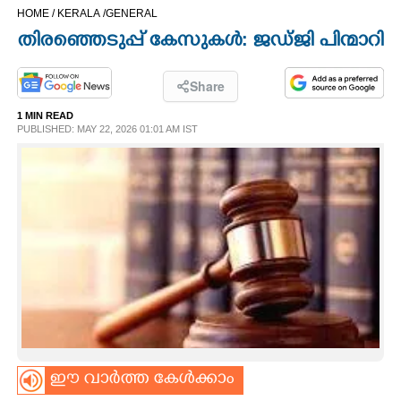
HOME /
KERALA /
GENERAL
CINEMA
തിരഞ്ഞെടുപ്പ് കേസുകൾ: ജഡ്ജി പിന്മാറി
OPINION
Share
1 MIN READ
PHOTOS
PUBLISHED: MAY 22, 2026 01:01 AM IST
LIFESTYLE
SPIRITUAL
INFO+
ART
ഈ വാർത്ത കേൾക്കാം
ASTRO