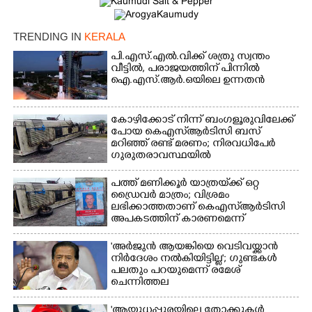
TRENDING IN
KERALA
പി.എസ്.എൽ.വിക്ക് ശത്രു സ്വന്തം
വീട്ടിൽ,​ പരാജയത്തിന് പിന്നിൽ
×
ഐ.എസ്.ആർ.ഒയിലെ ഉന്നതൻ
Share this link
കോഴിക്കോട് നിന്ന് ബംഗളൂരുവിലേക്ക്
പോയ കെഎസ്‌ആർടിസി ബസ്
മറിഞ്ഞ് രണ്ട് മരണം; നിരവധിപേർ
ഗുരുതരാവസ്ഥയിൽ
Copy Link
പത്ത് മണിക്കൂർ യാത്രയ്‌ക്ക് ഒറ്റ
ഡ്രൈവർ മാത്രം; വിശ്രമം
ലഭിക്കാത്തതാണ് കെഎസ്‌ആർടിസി
അപകടത്തിന് കാരണമെന്ന്
വിമർശനം
'അർജുൻ ആയങ്കിയെ വെടിവയ്ക്കാൻ
നിർദേശം നൽകിയിട്ടില്ല'; ഗുണ്ടകൾ
പലതും പറയുമെന്ന് രമേശ്
ചെന്നിത്തല
'ആയുധപ്പുരയിലെ തോക്കുകൾ