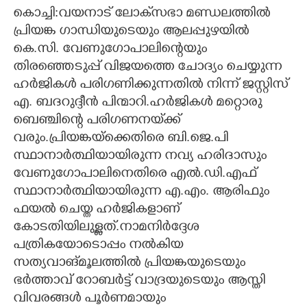
കൊച്ചി:വയനാട് ലോക്‌സഭാ മണ്ഡലത്തിൽ
CARTOONS
പ്രിയങ്ക ഗാന്ധിയുടെയും ആലപ്പുഴയിൽ
കെ.സി. വേണുഗോപാലിന്റെയും
LITERATURE
തിരഞ്ഞെടുപ്പ് വിജയത്തെ ചോദ്യം ചെയ്യുന്ന
ഹർജികൾ പരിഗണിക്കുന്നതിൽ നിന്ന് ജസ്റ്റിസ്
എ. ബദറുദ്ദീൻ പിന്മാറി.ഹർജികൾ മറ്റൊരു
ZOOM
ബെഞ്ചിന്റെ പരിഗണനയ്‌ക്ക്
വരും.പ്രിയങ്കയ്ക്കെതിരെ ബി.ജെ.പി
CONTACT US
സ്ഥാനാർത്ഥിയായിരുന്ന നവ്യ ഹരിദാസും
വേണുഗോപാലിനെതിരെ എൽ.ഡി.എഫ്
സ്ഥാനാർത്ഥിയായിരുന്ന എ.എം. ആരിഫും
ഫയൽ ചെയ്ത ഹർജികളാണ്
കോടതിയിലുള്ളത്.നാമനിർദ്ദേശ
പത്രികയോടൊപ്പം നൽകിയ
സത്യവാങ്മൂലത്തിൽ പ്രിയങ്കയുടെയും
ഭർത്താവ് റോബർട്ട് വാദ്ര‌യുടെയും ആസ്തി
വിവരങ്ങൾ പൂർണമായും