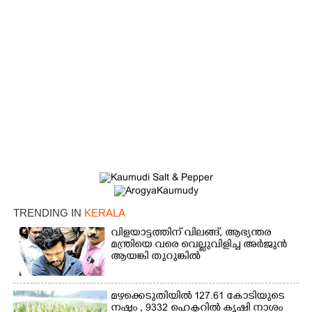
×
Share this link
Copy Link
TRENDING IN
KERALA
വിളയാട്ടത്തിന് വിലങ്ങ്, ആഭ്യന്തര
മന്ത്രിയെ വരെ വെല്ലുവിളിച്ച അർജുൻ
ആയങ്കി തുറുങ്കിൽ
മഴക്കെടുതിയിൽ 127.61 കോടിയുടെ
നഷ്ടം , 9332 ഹെക്ടറിൽ കൃഷി നാശം