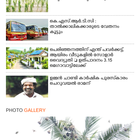
കെ.എസ്.ആർ.ടി.സി :
താൽക്കാലികക്കാരുടെ വേതനം
കൂട്ടും
പെരിഞ്ഞനത്തിന് എന്ത് പവർക്കട്ട്,​
ആയിരം വീടുകളിൽ സോളാർ
വൈദ്യുതി  ഉത്പാദനം 3.15
മെഗാവാട്ടിലേക്ക്
ഉമ്മൻ ചാണ്ടി കാർഷിക പുരസ്‌കാരം
ചെറുവയൽ രാമന്
PHOTO
GALLERY