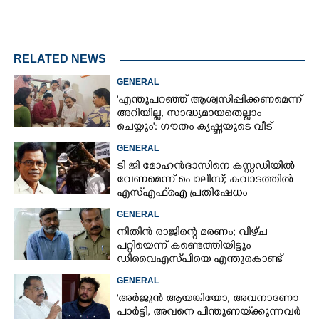
RELATED NEWS
GENERAL
'എന്തുപറഞ്ഞ് ആശ്വസിപ്പിക്കണമെന്ന്
അറിയില്ല, സാദ്ധ്യമായതെല്ലാം
ചെയ്യും': ഗൗതം കൃഷ്ണയുടെ വീട്
സന്ദർശിച്ച് മുഖ്യമന്ത്രി
GENERAL
ടി ജി മോഹൻദാസിനെ കസ്റ്റഡിയിൽ
വേണമെന്ന് പൊലീസ്; കവാടത്തിൽ
എസ്എഫ്ഐ പ്രതിഷേധം
GENERAL
നിതിൻ രാജിന്റെ മരണം; വീഴ്‌ച
പറ്റിയെന്ന് കണ്ടെത്തിയിട്ടും
ഡിവൈഎസ്‌പിയെ എന്തുകൊണ്ട്
സസ്‌പെൻഡ് ചെയ്തില്ലെന്ന്
GENERAL
ഹൈക്കോടതി
'അർജുൻ ആയങ്കിയോ, അവനാണോ
പാർട്ടി, അവനെ പിന്തുണയ്‌ക്കുന്നവർ