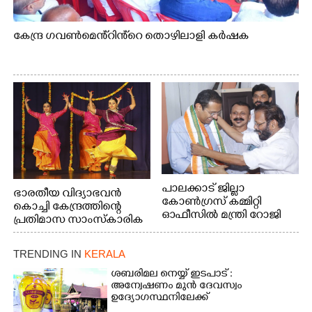
കേന്ദ്ര ഗവൺമെൻ്റിൻ്റെ തൊഴിലാളി കർഷക
പാലക്കാട് ജില്ലാ
ഭാരതീയ വിദ്യാഭവൻ
കോൺഗ്രസ് കമ്മിറ്റി
കൊച്ചി കേന്ദ്രത്തിന്റെ
ഓഫീസിൽ മന്ത്രി റോജി
പ്രതിമാസ സാംസ്കാരിക
എം ജോണിന്
പരിപാടിയുടെ ഭാഗമായി
ടി.ഡി റോഡിലെ ഭാരതീയ
TRENDING IN
KERALA
വിദ്യാഭവൻ സർദാർ
പട്ടേൽ സഭാഗൃഹത്തിൽ
ശബരിമല നെയ്യ് ഇടപാട് :
എം. അക്ഷതയുടെ
അന്വേഷണം മുൻ ദേവസ്വം
ഉദ്യോഗസ്ഥനിലേക്ക്
നേതൃത്വത്തിൽ