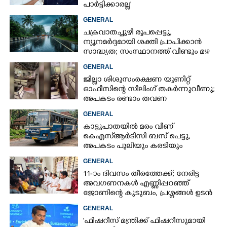
പാർട്ടിക്കാരല്ല'
GENERAL
ചക്രവാതച്ചുഴി രൂപപ്പെട്ടു,
ന്യൂനമർദ്ദമായി ശക്തി പ്രാപിക്കാൻ
സാദ്ധ്യത; സംസ്ഥാനത്ത് വീണ്ടും മഴ
വരുന്നു
GENERAL
ജില്ലാ ശിശുസംരക്ഷണ യൂണിറ്റ്
ഓഫീസിന്റെ സീലിംഗ് തകർന്നുവീണു;
അപകടം രണ്ടാം തവണ
GENERAL
കാട്ടുപാതയിൽ മരം വീണ്
കെഎസ്‌ആർടിസി ബസ് പെട്ടു,
അപകടം പുലിയും കരടിയും
ഇറങ്ങുന്നിടത്ത്, പിന്നെ നടന്നത്
GENERAL
11-ാം ദിവസം തീരത്തേക്ക്; നേരിട്ട
അവഗണനകൾ എണ്ണിപ്പറഞ്ഞ്
ജോണിന്റെ കുടുബം,​ പ്രശ്നങ്ങൾ ഉടൻ
പരിഹരിക്കുമെന്ന് മന്ത്രിമാർ
GENERAL
'ഫിഷറീസ് മന്ത്രിക്ക് ഫിഷറീസുമായി