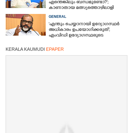
എന്തെങ്കിലും ബന്ധമുണ്ടോ?';
കാണാതായ മത്സ്യത്തൊഴിലാളി
ജോണിന്റെ മകൾ
GENERAL
'എന്തും ചെയ്യാനായി ഉദ്യോഗസ്ഥർ
അധികാരം ഉപയോഗിക്കരുത്';
എംവിഡി ഉദ്യോഗസ്ഥരുടെ
സസ്‌പെൻഷൻ ശിക്ഷയല്ലെന്ന് മന്ത്രി
KERALA KAUMUDI
EPAPER