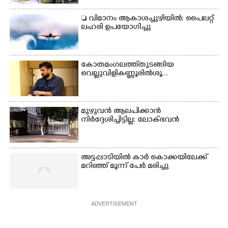
അവതരിപ്പിച്ച ലയ നമൻ
കഥക് നൃത്തത്തിൽ നിന്ന്
 വിമാനം ആകാശച്ചുഴിയിൽ: പൈലറ്റ്
ലഹരി ഉപയോഗിച്ചു
കോതമംഗലത്ത് തുടങ്ങിയ
വെല്ലുവിളി കണ്ണൂരിൽ ശൂ...
മുഴുവൻ ആലപിക്കാൻ
നിർദ്ദേശിച്ചിട്ടില്ല: ലോക്ഭവൻ
അട്ടപ്പാടിയിൽ കാർ കൊക്കയിലേക്ക്
മറിഞ്ഞ് മൂന്ന് പേർ മരിച്ചു
ADVERTISEMENT