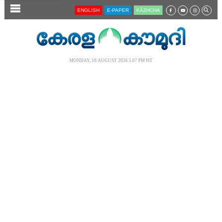
SECTIONS
ENGLISH
E-PAPER
KĀZHCHA
HOME
LATEST
MONDAY, 10 AUGUST 2026 5.07 PM IST
AUDIO
NOTIFIED NEWS
POLL
KERALA
LOCAL
NEWS 360
CASE DIARY