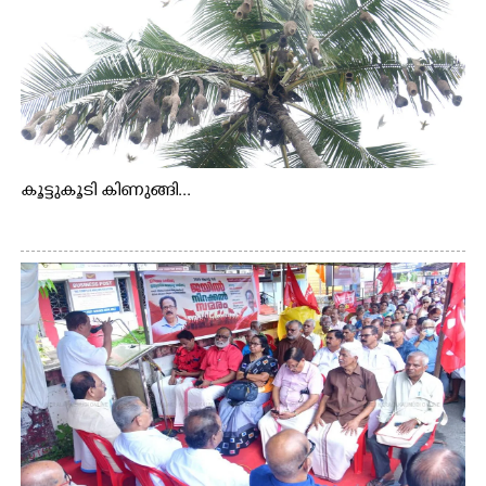
കൂട്ടുകൂടി കിണുങ്ങി...