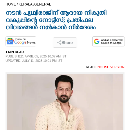
HOME /
KERALA /
GENERAL
CINEMA
നടൻ പൃഥ്വിരാജിന് ആദായ നികുതി
വകുപ്പിന്റെ നോട്ടീസ്; പ്രതിഫല
OPINION
വിവരങ്ങൾ നൽകാൻ നിർദേശം
PHOTOS
Share
1 MIN READ
LIFESTYLE
PUBLISHED: APRIL 05, 2025 10:37 AM IST
UPDATED: JULY 11, 2025 10:01 PM IST
READ
ENGLISH VERSION
SPIRITUAL
INFO+
ART
ASTRO