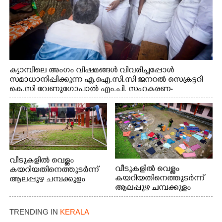
ക്യാമ്പിലെ അംഗം വിഷമങ്ങൾ വിവരിച്ചപ്പോൾ
സമാധാനിപ്പിക്കുന്ന എ.ഐ.സി.സി ജനറൽ സെക്രട്ടറി
കെ.സി വേണുഗോപാൽ എം.പി. സഹകരണ-
എക്സൈസ് വകുപ്പ് മന്ത്രി എം. ലിജു, എന്നിവർ
വീടുകളിൽ വെള്ളം
വീടുകളിൽ വെള്ളം
കയറിയതിനെത്തുടർന്ന്
കയറിയതിനെത്തുടർന്ന്
ആലപ്പുഴ ചമ്പക്കുളം
ആലപ്പുഴ ചമ്പക്കുളം
ഫാദർ തോമസ്
ഫാദർ തോമസ്
പോരൂക്കര സെൻട്രൽ
പോരൂക്കര സെൻട്രൽ
സ്കൂളിലെ ദുരിതാശ്വാസ
TRENDING IN
KERALA
സ്കൂളിലെ ദുരിതാശ്വാസ
ക്യാമ്പിലെത്തിയവർ