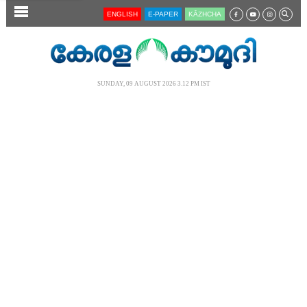
SECTIONS
ENGLISH
E-PAPER
KĀZHCHA
HOME
LATEST
SUNDAY, 09 AUGUST 2026 3.12 PM IST
AUDIO
NOTIFIED NEWS
POLL
KERALA
LOCAL
NEWS 360
CASE DIARY