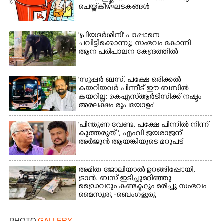
ചെയ്ത് കീഴ്ഘടകങ്ങൾ
'പ്രിയദർശിനി' പാപ്പാനെ
ചവിട്ടിക്കൊന്നു; സംഭവം കോന്നി
ആന പരിപാലന കേന്ദ്രത്തിൽ
'സൂപ്പർ ബസ്, പക്ഷേ ഒരിക്കൽ
കയറിയവർ പിന്നീട് ഈ ബസിൽ
കയറില്ല; കെഎസ്ആർടിസിക്ക് നഷ്ടം
അരലക്ഷം രൂപയോളം'
"പിന്തുണ വേണ്ട,​ പക്ഷേ പിന്നിൽ നിന്ന്
കുത്തരുത് ", എംവി ജയരാജന്
അർജുൻ ആയങ്കിയുടെ മറുപടി
അമിത ജോലിയാൽ ഉറങ്ങിപ്പോയി,
ട്രാൻ. ബസ് ഇടിച്ചുമറിഞ്ഞു
ഡ്രൈവറും കണ്ടക്ടറും മരിച്ചു സംഭവം
മൈസൂരു -ബെംഗളൂരു
ദേശീയപാതയിൽ 20 പേർക്ക് പരിക്ക്,
നാലു പേരുടെ നില ഗുരുതരം
PHOTO
GALLERY