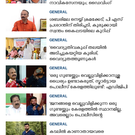
നാവികസേനയും; ഡൈവിംഗ്
ആരംഭിച്ചു
GENERAL
ശബരിമല നെയ്യ് ക്രമക്കേട്; പി എസ്
പ്രശാന്തിന് തിരിച്ചടി, കുരുക്കായി
സ്വന്തം കൈപ്പടയിലെ കുറിപ്പ്
GENERAL
'വൈദ്യുതിവകുപ്പ് തലയിൽ
അടിച്ചുകയറ്റിയ കുരിശ്‌,
വൈദ്യുതത്തൂണുകൾ
പൊട്ടിവീണാൽപോലും മന്ത്രിയെ
GENERAL
വിളിക്കുന്ന കാലമാണിത്'
'ഒരു ഗുണ്ടയ്ക്കും വെല്ലുവിളിക്കാനുള്ള
ധൈര്യം ഉണ്ടാകരുത്, സ്മാർട്ടായ
പൊലീസ് കേരളത്തിലുണ്ട്': എഡിജിപി
പി വിജയൻ
GENERAL
'ജനങ്ങളെ വെല്ലുവിളിക്കുന്ന ഒരു
ഗുണ്ടയ്ക്കും കേരളത്തിൽ സ്ഥാനമില്ല,​
അവരെല്ലാം പൊലീസിന്റെ
നിരീക്ഷണത്തിലാണ്'
GENERAL
കടലിൽ കാണാതായവരെ