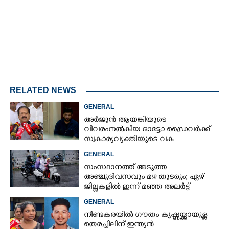
RELATED NEWS
GENERAL
അർജുൻ ആയങ്കിയുടെ
വിവരംനൽകിയ ഓട്ടോ ഡ്രൈവർക്ക്
സ്വകാര്യവ്യക്തിയുടെ വക
പാരിതോഷികം: മന്ത്രി രമേശ്
GENERAL
ചെന്നിത്തല
സംസ്ഥാനത്ത് അടുത്ത
അ‌ഞ്ചുദിവസവും മഴ തുടരും; ഏഴ്
ജില്ലകളിൽ ഇന്ന് മഞ്ഞ അലർട്ട്
GENERAL
നീണ്ടകരയിൽ ഗൗതം കൃഷ്ണയ്ക്കായുള്ള
തെരച്ചിലിന് ഇന്ത്യൻ