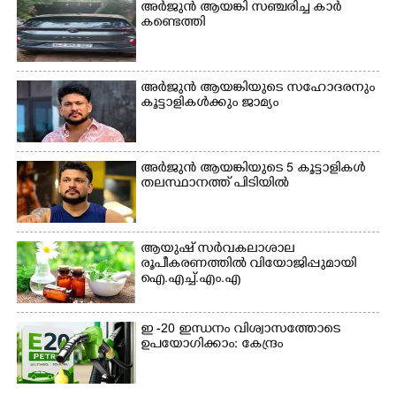
ക്യാമ്പിലെത്തിയവർ മഴ
വസ്ത്രങ്ങൾ
അർജുൻ ആയങ്കി സഞ്ചരിച്ച കാർ
കണ്ടെത്തി
മാറിനിന്ന ഇടവേളയിൽ
ഉണക്കാനിട്ടിരിക്കുന്ന
ക്യാമ്പ് പരിസരത്ത്
ഗോൾപോസ്റ്റിന് മുന്നിൽ
വസ്ത്രങ്ങൾ
ഫുട്ബോൾ കളികളിൽ
ഉണക്കാനിടുന്ന കാഴ്ച.
ഏർപ്പെട്ടിരിക്കുന്ന
അർജുൻ ആയങ്കിയുടെ സഹോദരനും
കുട്ടികൾ
കൂട്ടാളികൾക്കും ജാമ്യം
അർജുൻ ആയങ്കിയുടെ 5 കൂട്ടാളികൾ
തലസ്ഥാനത്ത് പിടിയിൽ
ആയുഷ് സർവകലാശാല
രൂപീകരണത്തിൽ വിയോജിപ്പുമായി
ഐ.എച്ച്.എം.എ
ഇ -20 ഇന്ധനം വിശ്വാസത്തോടെ
ഉപയോഗിക്കാം: കേന്ദ്രം