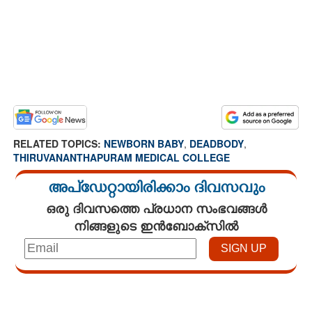
RELATED TOPICS:
NEWBORN BABY
,
DEADBODY
,
THIRUVANANTHAPURAM MEDICAL COLLEGE
അപ്ഡേറ്റായിരിക്കാം ദിവസവും
ഒരു ദിവസത്തെ പ്രധാന സംഭവങ്ങൾ
നിങ്ങളുടെ ഇൻബോക്സിൽ
Loaded
:
4.00%
/
Unmute