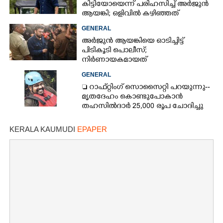
കിട്ടിയോയെന്ന് പരിഹസിച്ച് അർജുൻ
ആയങ്കി; ഒളിവിൽ കഴിഞ്ഞത്
പയ്യന്നൂരിലെ ലോഡ്‌ജിൽ
GENERAL
അർജുൻ ആയങ്കിയെ ഓടിച്ചിട്ട്
പിടികൂടി പൊലീസ്;
നിർണായകമായത്
ഓട്ടോഡ്രൈവർക്ക് തോന്നിയ
GENERAL
സംശയം
 റാഫ്റ്റിംഗ് സൊസൈറ്റി പറയുന്നു--
മൃതദേഹം കൊണ്ടുപോകാൻ
തഹസിൽദാർ 25,000 രൂപ ചോദിച്ചു
KERALA KAUMUDI
EPAPER