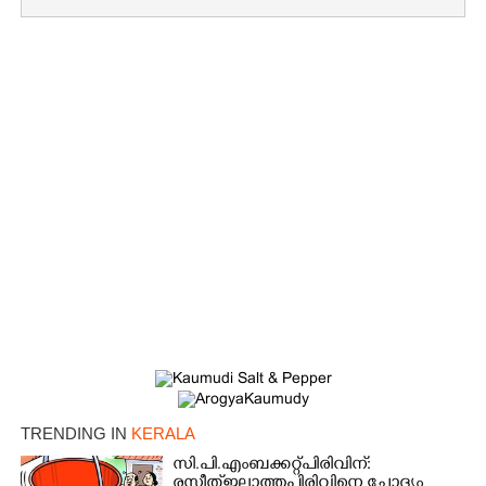
×
Share this link
Copy Link
TRENDING IN
KERALA
സി.പി.എം ബക്കറ്റ് പിരിവിന്:
രസീത് ഇല്ലാത്ത പിരിവിനെ ചോദ്യം