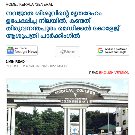
HOME /
KERALA /
GENERAL
CINEMA
നവജാത ശിശുവിന്റെ മൃതദേഹം
ഉപേക്ഷിച്ച നിലയിൽ, കണ്ടത്
OPINION
തിരുവനന്തപുരം മെഡിക്കൽ കോളേജ്
ആശുപത്രി പാർക്കിംഗിൽ
PHOTOS
Share
LIFESTYLE
1 MIN READ
PUBLISHED: APRIL 02, 2026 10:20 AM IST
READ
ENGLISH VERSION
SPIRITUAL
INFO+
ART
ASTRO