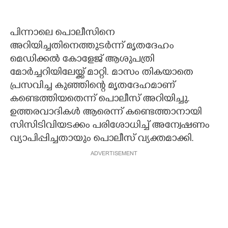
പിന്നാലെ പൊലീസിനെ
അറിയിച്ചതിനെത്തുടർന്ന് മൃതദേഹം
മെഡിക്കൽ കോളേജ് ആശുപത്രി
മോർച്ചറിയിലേയ്ക്ക് മാറ്റി. മാസം തികയാതെ
പ്രസവിച്ച കുഞ്ഞിന്റെ മൃതദേഹമാണ്
കണ്ടെത്തിയതെന്ന് പൊലീസ് അറിയിച്ചു.
ഉത്തരവാദികൾ ആരെന്ന് കണ്ടെത്താനായി
സിസിടിവിയടക്കം പരിശോധിച്ച് അന്വേഷണം
വ്യാപിപ്പിച്ചതായും പൊലീസ് വ്യക്തമാക്കി.
ADVERTISEMENT