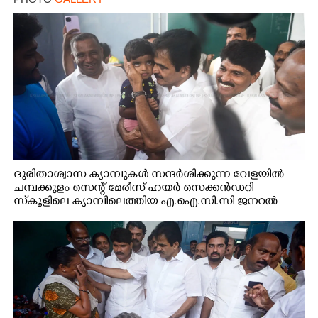
ദുരിതാശ്വാസ ക്യാമ്പുകൾ സന്ദർശിക്കുന്ന വേളയിൽ
ചമ്പക്കുളം സെന്റ് മേരീസ് ഹയർ സെക്കൻഡറി
സ്കൂളിലെ ക്യാമ്പിലെത്തിയ എ.ഐ.സി.സി ജനറൽ
സെക്രട്ടറി കെ.സി വേണുഗോപാൽ എം.പി കുരുന്നിനെ
എടുത്ത് ലാളിച്ചപ്പോൾ. സഹകരണ-എക്സൈസ്
വകുപ്പ് മന്ത്രി എം. ലിജു, കൃഷിവകുപ്പ് മന്ത്രി ടി. സിദ്ദിഖ്,
റെജി ചെറിയാൻ എം. എൽ. എ എന്നിവർ സമീപം