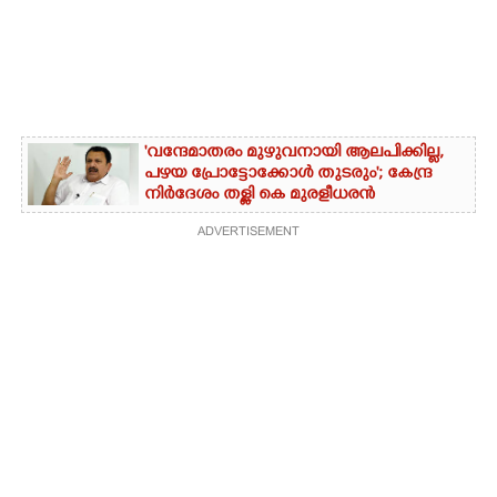
'വന്ദേമാതരം മുഴുവനായി ആലപിക്കില്ല,
പഴയ പ്രോട്ടോക്കോൾ തുടരും'; കേന്ദ്ര
നിർദേശം തള്ളി കെ മുരളീധരൻ
ADVERTISEMENT