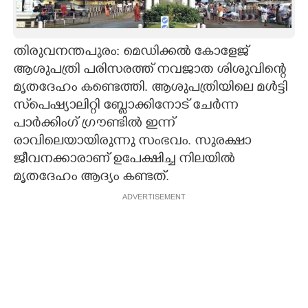
CARTOONS
തിരുവനന്തപുരം: മെഡിക്കൽ കോളേജ്
LITERATURE
ആശുപത്രി പരിസരത്ത് നവജാത ശിശുവിന്റെ
മൃതദേഹം കണ്ടെത്തി. ആശുപത്രിയിലെ മൾട്ടി
ZOOM
സ്‌പെഷ്യാലിറ്റി ബ്ളോക്കിനോട് ചേർന്ന
പാർക്കിംഗ് ഗ്രൗണ്ടിൽ ഇന്ന്
രാവിലെയായിരുന്നു സംഭവം. സുരക്ഷാ
CONTACT US
ജീവനക്കാരാണ് ഉപേക്ഷിച്ച നിലയിൽ
മൃതദേഹം ആദ്യം കണ്ടത്.
ADVERTISEMENT