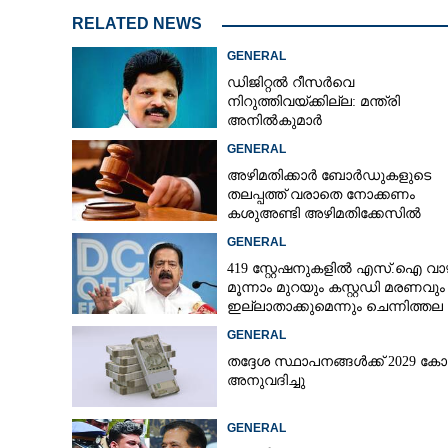
RELATED NEWS
GENERAL
വീട്ടിലെ ലിഫ്‌റ്
ഡിജിറ്റൽ റീസർവെ
വയോധികന് ദാര
നിറുത്തിവയ്ക്കില്ല: മന്ത്രി
പത്തനംതിട്ടയി
അനിൽകുമാർ
GENERAL
അഴിമതിക്കാർ ബോർഡുകളുടെ
തലപ്പത്ത് വരാതെ നോക്കണം
കശുഅണ്ടി അഴിമതിക്കേസിൽ
ഹൈക്കോടതി
GENERAL
419 സ്റ്റേഷനുകളിൽ എസ്.ഐ വാ
മൂന്നാം മുറയും കസ്റ്റഡി മരണവും
ഇല്ലാതാക്കുമെന്നും ചെന്നിത്തല
GENERAL
തദ്ദേശ സ്ഥാപനങ്ങൾക്ക് 2029 കോ
അനുവദിച്ചു
GENERAL