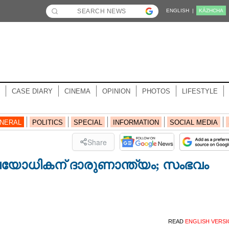
ENGLISH |
KĀZHCHA
CASE DIARY
CINEMA
OPINION
PHOTOS
LIFESTYLE
NERAL
POLITICS
SPECIAL
INFORMATION
SOCIAL MEDIA
Share
്ങി വയോധികന് ദാരുണാന്ത്യം; സംഭവം
READ
ENGLISH VERS