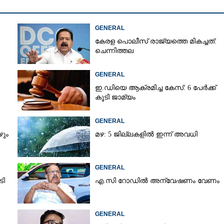
GENERAL
Copy Link
റിൽ തല കുടുങ്ങി
കേരള പൊലീസ് രാജ്യത്തെ മികച്ചത്:
ുണാന്ത്യം; സംഭവം
ചെന്നിത്തല
ൽ
GENERAL
ഇ.ഡിയെ ആക്രമിച്ച കേസ്: 6 പേർക്ക്
കൂടി ജാമ്യം
GENERAL
ഴും
മഴ: 5 ജില്ലകളിൽ ഇന്ന് അവധി
GENERAL
ടി
എ.സി റോഡിൽ അന്വേഷണം വേണം
GENERAL