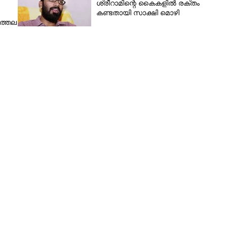
ശ്രീറാമിന്റെ കൈകളിൽ രക്തം
കണ്ടതായി സാക്ഷി മൊഴി
ിത്തല