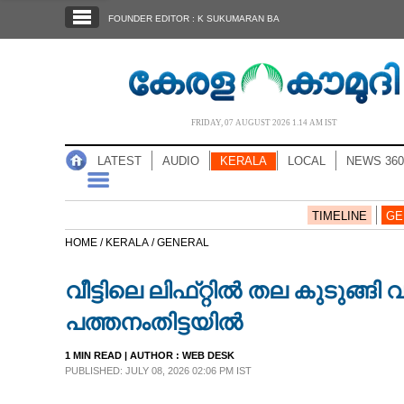
SECTIONS
FOUNDER EDITOR : K SUKUMARAN BA
HOME
LATEST
AUDIO
FRIDAY, 07 AUGUST 2026 1.14 AM IST
NOTIFIED NEWS
LATEST
AUDIO
KERALA
LOCAL
NEWS 360
POLL
KERALA
TIMELINE
GE
HOME /
KERALA /
GENERAL
LOCAL
വീട്ടിലെ ലിഫ്‌റ്റിൽ തല കുടുങ
NEWS 360
പത്തനംതിട്ടയിൽ
1 MIN READ
| AUTHOR :
WEB DESK
CASE DIARY
PUBLISHED: JULY 08, 2026 02:06 PM IST