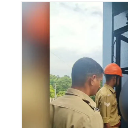
CINEMA
OPINION
PHOTOS
LIFESTYLE
SPIRITUAL
INFO+
ART
ASTRO