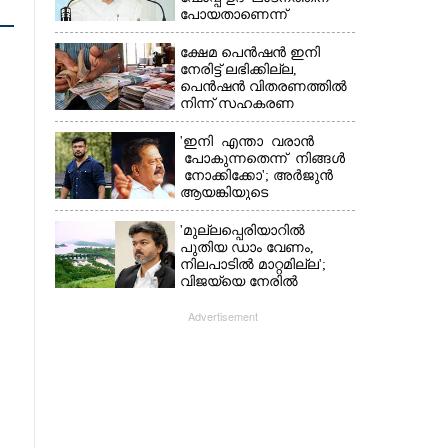
പോയതാണെന്ന്
വിചാരിച്ചു, 400 കോടിയുടെ
പ്രോജക്ടാണ് അത്'
ക്ഷേമ പെൻഷൻ ഇനി
നേരിട്ട് ലഭിക്കില്ല,​
പെൻഷൻ വിതരണത്തിൽ
നിന്ന് സഹകരണ
ബാങ്കുകളെ ഒഴിവാക്കി
'ഇനി എന്താ വരാൻ
പോകുന്നതെന്ന് നിങ്ങൾ
നോക്കിക്കോ'; അർജുൻ
ആയങ്കിയുടെ
വെല്ലുവിളിയിൽ രമേശ്
ചെന്നിത്തല
'മുല്ലപ്പെരിയാറിൽ
പുതിയ ഡാം വേണം,
നിലപാടിൽ മാറ്റമില്ല';
വിജയ്‌യെ നേരിൽ
കാണാനൊരുങ്ങി കേരള
സർക്കാർ
Advertisement