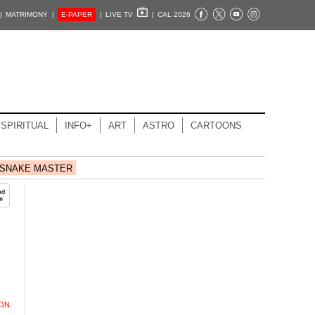
|
MATRIMONY |
E-PAPER
|
LIVE TV
|
CAL 2026
SPIRITUAL
INFO+
ART
ASTRO
CARTOONS
SNAKE MASTER
ION