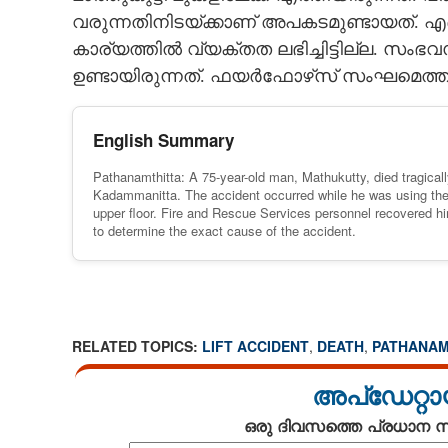
വരുന്നതിനിടയ്‌ക്കാണ് അപകടമുണ്ടായത്. എങ
കാര്യത്തിൽ വ്യക്തത ലഭിച്ചിട്ടില്ല. സംഭവ
ഉണ്ടായിരുന്നത്. ഫയർഫോഴ്‌സ് സംഘമെത്തിയ
English Summary
Pathanamthitta: A 75-year-old man, Mathukutty, died tragically
Kadammanitta. The accident occurred while he was using the lif
upper floor. Fire and Rescue Services personnel recovered him 
to determine the exact cause of the accident.
RELATED TOPICS:
LIFT ACCIDENT
,
DEATH
,
PATHANAM
അപ്ഡേറ്റാ
ഒരു ദിവസത്തെ പ്രധാന