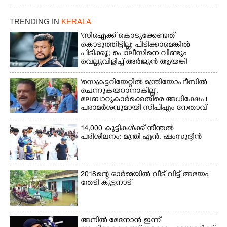
TRENDING IN
KERALA
'സിഐക്ക് കൊടുക്കേണ്ടത്
കൊടുത്തിട്ടില്ല; പിടിക്കാമെങ്കിൽ
പിടിക്കൂ'; പൊലീസിനെ വീണ്ടും
വെല്ലുവിളിച്ച് അർജുൻ ആയങ്കി
'സെക്രട്ടറിയേറ്റിൽ മന്ത്രിയോഫീസിൽ
ചെന്നുകയറാനാകില്ല',
മലബാറുകാർക്കെതിരെ അധിക്ഷേപ
പരാമർശവുമായി സിപിഎം നേതാവ്‌
14,000 കുട്ടികൾക്ക് നീന്തൽ
പരിശീലനം: മന്ത്രി എൻ. ഷംസുദ്ദീൻ
2018ന്റെ ഓർമ്മയിൽ വീട് വിട്ട് അഭയം
തേടി കുട്ടനാട്
അനിൽ മേനോൻ ഇന്ന്