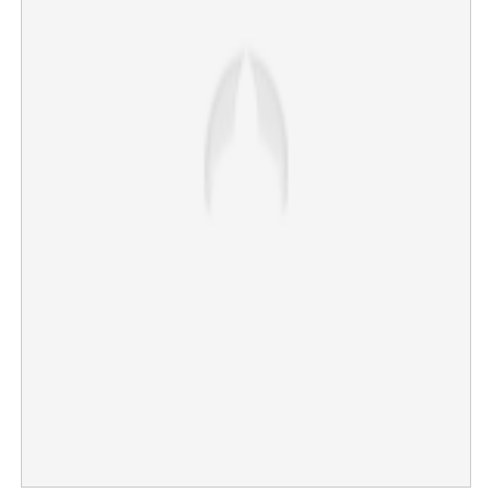
×
Share this link
Copy Link