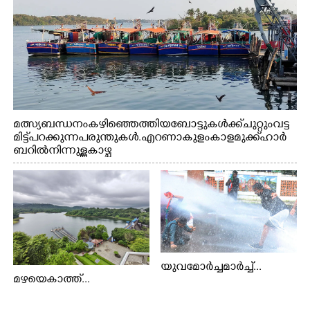
മത്സ്യബന്ധനം കഴിഞ്ഞെത്തിയ ബോട്ടുകൾക്ക് ചുറ്റും വട്ട
മിട്ട് പറക്കുന്ന പരുന്തുകൾ. എറണാകുളം കാളമുക്ക് ഹാർ
ബറിൽ നിന്നുള്ള കാഴ്ച
യുവമോർച്ചമാർച്ച്...
മഴയെകാത്ത്...