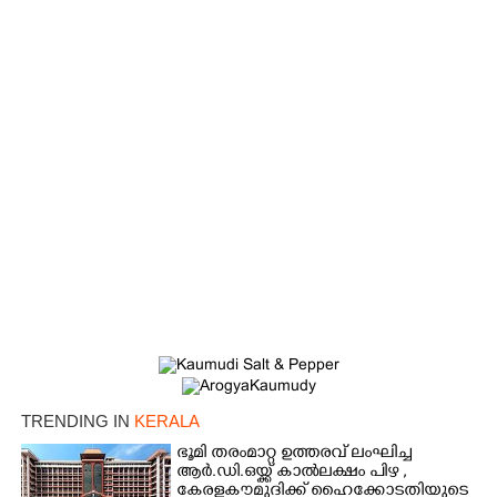
TRENDING IN
KERALA
ഭൂമി തരംമാറ്റ ഉത്തരവ് ലംഘിച്ച
ആർ.ഡി.ഒയ്ക്ക് കാൽലക്ഷം പിഴ ,​
കേരളകൗമുദിക്ക് ഹൈക്കോടതിയുടെ