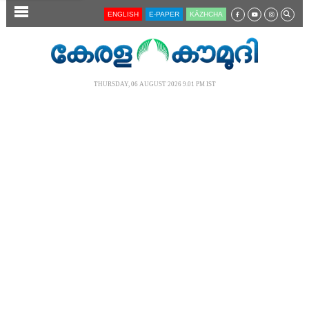
SECTIONS
ENGLISH
E-PAPER
KĀZHCHA
HOME
LATEST
THURSDAY, 06 AUGUST 2026 9.01 PM IST
AUDIO
NOTIFIED NEWS
POLL
KERALA
LOCAL
NEWS 360
CASE DIARY