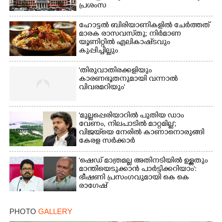
പ്രശംസ
ഹോട്ടൽ ബിരിയാണികളിൽ ചേർത്തത്
മാരക രാസവസ്‌തു; നിർമാണ
യൂണിറ്റിൽ എലികാഷ്‌ടവും
കുപ്പിച്ചില്ലും
'തിരുവാതിരക്കളിയും
കാരണഭൂതനുമായി വന്നാൽ
വിവരമറിയും '
'മുല്ലപ്പെരിയാറിൽ പുതിയ ഡാം
വേണം, നിലപാടിൽ മാറ്റമില്ല';
വിജയ്‌യെ നേരിൽ കാണാനൊരുങ്ങി
കേരള സർക്കാർ
'ഷെഡ് മാത്രമല്ല അതിനടിയിൽ ഉള്ളതും
മാന്തിയെടുക്കാൻ പാർട്ടിക്കറിയാം':
ഭീഷണി പ്രസംഗവുമായി കെ കെ
രാഗേഷ്
PHOTO
GALLERY