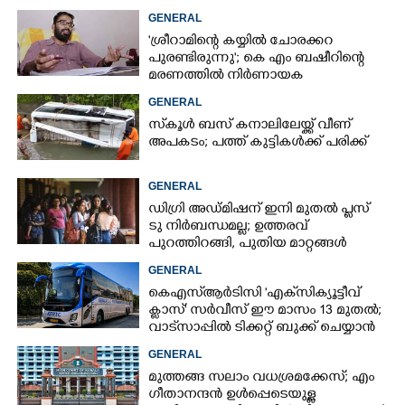
ചെന്നിത്തല
GENERAL
'ശ്രീറാമിന്റെ കയ്യിൽ ചോരക്കറ
പുരണ്ടിരുന്നു'; കെ എം ബഷീറിന്റെ
മരണത്തിൽ നിർണായക
മൊഴിയുമായി ദൃക്‌സാക്ഷി
GENERAL
സ്‌കൂൾ ബസ് കനാലിലേയ്ക്ക് വീണ്
അപകടം; പത്ത് കുട്ടികൾക്ക് പരിക്ക്
GENERAL
ഡിഗ്രി അഡ്മിഷന് ഇനി മുതൽ പ്ലസ്
ടു നിർബന്ധമല്ല; ഉത്തരവ്
പുറത്തിറങ്ങി, പുതിയ മാറ്റങ്ങൾ
അറിയാം
GENERAL
കെഎസ്‌ആർടിസി 'എക്‌സിക്യൂട്ടീവ്
ക്ളാസ്' സർവീസ് ഈ മാസം 13 മുതൽ;
വാട്‌സാപ്പിൽ ടിക്കറ്റ് ബുക്ക് ചെയ്യാൻ
9447071021
GENERAL
മുത്തങ്ങ സലാം വധശ്രമക്കേസ്; എം
ഗീതാനന്ദൻ ഉൾപ്പെടെയുള്ള