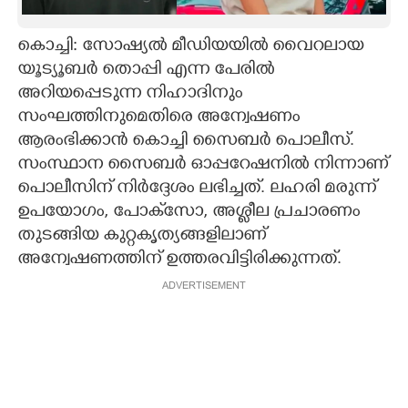
CARTOONS
കൊച്ചി: സോഷ്യൽ മീഡിയയിൽ വൈറലായ
യൂട്യൂബർ തൊപ്പി എന്ന പേരിൽ
LITERATURE
അറിയപ്പെടുന്ന നിഹാദിനും
സംഘത്തിനുമെതിരെ അന്വേഷണം
ZOOM
ആരംഭിക്കാൻ കൊച്ചി സൈബർ പൊലീസ്.
സംസ്ഥാന സൈബർ ഓപ്പറേഷനിൽ നിന്നാണ്
പൊലീസിന് നിർദ്ദേശം ലഭിച്ചത്. ലഹരി മരുന്ന്
CONTACT US
ഉപയോഗം, പോക്‌സോ, അശ്ലീല പ്രചാരണം
തുടങ്ങിയ കുറ്റകൃത്യങ്ങളിലാണ്
അന്വേഷണത്തിന് ഉത്തരവിട്ടിരിക്കുന്നത്.
ADVERTISEMENT