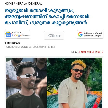
HOME /
KERALA /
GENERAL
CINEMA
യൂട്യൂബർ തൊപ്പി 'കുടുങ്ങും';
അന്വേഷണത്തിന് കൊച്ചി സൈബർ
OPINION
പൊലീസ്, ഗുരുതര കുറ്റകൃത്യങ്ങൾ
PHOTOS
Share
1 MIN READ
LIFESTYLE
PUBLISHED: JUNE 13, 2026 03:48 PM IST
READ
ENGLISH VERSION
SPIRITUAL
INFO+
ART
ASTRO