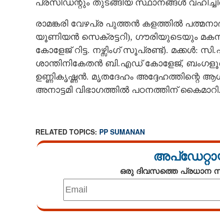
പ്രസിഡന്റും തുടങ്ങിയ സ്ഥാനങ്ങൾ വഹിച്ചിര
രാമങ്കരി വേഴപ്ര പുത്തൻ കളത്തിൽ പത്മ
യൂണിയൻ സെക്രട്ടറി), ഗൗരിയുടെയും മകന
കോളേജ് റിട്ട. നഴ്സിംഗ് സൂപ്രണ്ട്). മക്കൾ:
ശാന്തിനികേതൻ ബി.എഡ് കോളേജ്, ബംഗളൂര
ഉണ്ണികൃഷ്ണൻ. മ‌ൃതദേഹം അദ്ദേഹത്തിന്റെ
അനാട്ടമി വിഭാഗത്തിൽ പഠനത്തിന് കൈമാറി
RELATED TOPICS:
PP SUMANAN
അപ്ഡേറ്റാ
ഒരു ദിവസത്തെ പ്രധാന
Loaded
: