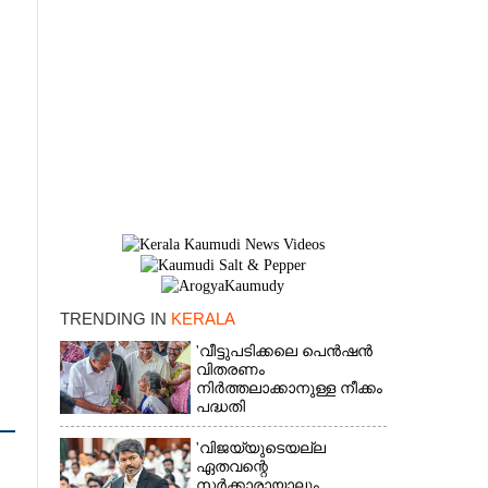
TRENDING IN
KERALA
'വീട്ടുപടിക്കലെ പെൻഷൻ
വിതരണം
×
നിർത്തലാക്കാനുള്ള നീക്കം
പദ്ധതി
അവസാനിപ്പിക്കാനുള്ള
യുഡിഎഫ് അജണ്ടയുടെ
'വിജയ്‌യുടെയല്ല
ആദ്യപടി'
ഏതവന്റെ
സർക്കാരായാലും