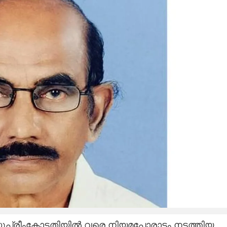
ുപ്രീംകോടതിയിൽ വരെ നിയമപോരാട്ടം നടത്തിയ