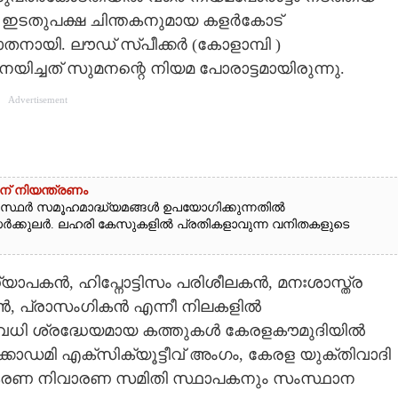
ം ഇടതുപക്ഷ ചിന്തകനുമായ കളർകോട്
തനായി. ലൗഡ് സ്പീക്കർ (കോളാമ്പി )
നയിച്ചത് സുമനന്റെ നിയമ പോരാട്ടമായിരുന്നു.
Advertisement
ന് നിയന്ത്രണം
്ഥർ സമൂഹമാദ്ധ്യമങ്ങൾ ഉപയോഗിക്കുന്നതിൽ
സർക്കുലർ. ലഹരി കേസുകളിൽ പ്രതികളാവുന്ന വനിതകളുടെ
്ധ്യാപകൻ, ഹിപ്നോട്ടിസം പരിശീലകൻ, മനഃശാസ്ത്ര
 പ്രാസംഗികൻ എന്നീ നിലകളിൽ
നിരവധി ശ്രദ്ധേയമായ കത്തുകൾ കേരളകൗമുദിയിൽ
ക്കാഡമി എക്സിക്യൂട്ടീവ് അംഗം, കേരള യുക്തിവാദി
ീകരണ നിവാരണ സമിതി സ്ഥാപകനും സംസ്ഥാന