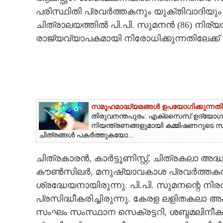
പരിസ്ഥിതി പ്രവർത്തകനും യുക്തിവാദിയു
CARTOONS
ചിത്രാലയത്തിൽ പി.പി. സുമനൻ (86) നിര്യാ
രാജ്യവ്യാപകമായി നിരോധിക്കുന്നതിലേക്ക് 
LITERATURE
ZOOM
CONTACT US
സമൂഹമാദ്ധ്യമങ്ങൾ ഉപയോഗിക്കുന്നതി
തിരുവനന്തപുരം: എക്സൈസ് ഉദ്യോഗസ
നിയന്ത്രണങ്ങളുമായി കമ്മിഷണറുടെ 
ചിത്രങ്ങൾ പകർത്തുകയോ...
ചിത്രകാരൻ, കാർട്ടൂണിസ്റ്റ്, ചിത്രകലാ അദ
കൗൺസിലർ, മനുഷ്യാവകാശ പ്രവർത്തകൻ,
ശ്രദ്ധേയനായിരുന്നു. പി.പി. സുമനന്റെ 
പ്രസിദ്ധീകരിച്ചിരുന്നു. കേരള ലളിതകലാ അ
സംഘം സംസ്ഥാന സെക്രട്ടറി, ശബ്ദമലിന