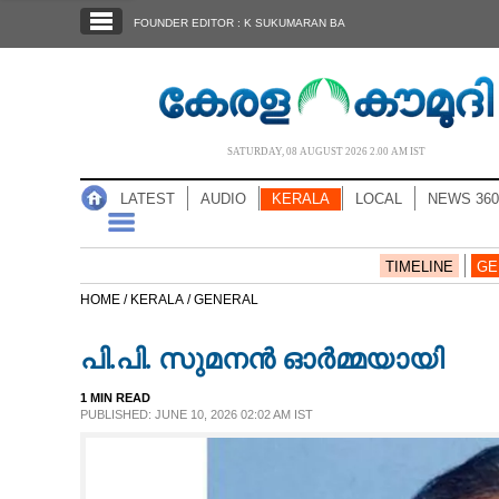
SECTIONS
FOUNDER EDITOR : K SUKUMARAN BA
HOME
LATEST
AUDIO
SATURDAY, 08 AUGUST 2026 2.00 AM IST
NOTIFIED NEWS
LATEST
AUDIO
KERALA
LOCAL
NEWS 360
POLL
KERALA
TIMELINE
GE
HOME /
KERALA /
GENERAL
LOCAL
പി.പി. സുമനൻ ഓർമ്മയായി
NEWS 360
1 MIN READ
PUBLISHED: JUNE 10, 2026 02:02 AM IST
CASE DIARY