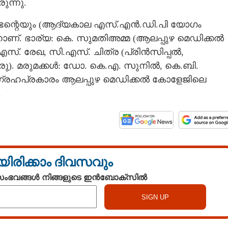
ുന്നു.
നാഭന്റെയും (ആദ്യകാല എസ്.എൻ.ഡി.പി യോഗം
ാണ്. ഭാര്യ: കെ. സുമതിഅമ്മ (ആലപ്പുഴ മെഡിക്കൽ
 സി.എസ്. രേഖ, സി.എസ്. ചിത്ര (പ്രിൻസിപ്പൽ,
ു). മരുമക്കൾ: ഡോ. കെ.എ. സുനിൽ, കെ.ബി.
 ആഗ്രഹപ്രകാരം ആലപ്പുഴ മെഡിക്കൽ കോളേജിലെ
.
യിരിക്കാം ദിവസവും
 സംഭവങ്ങൾ നിങ്ങളുടെ ഇൻബോക്സിൽ