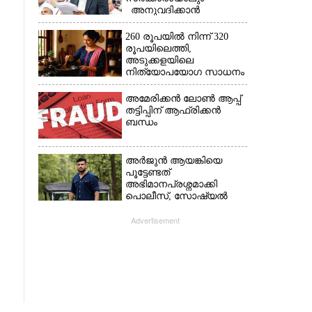
അനുവദിക്കാൻ
കഴിയില്ല;
മുല്ലപ്പെരിയാറിന്റെ
260 രൂപയിൽ നിന്ന് 320
വെള്ളം കൂട്ടുന്നത്
രൂപയിലെത്തി,
മനസിൽ വച്ചാൽമതി'
അടുക്കളയിലെ
നിത്യോപയോഗ സാധനം
വാങ്ങിയാൽ കൈപൊള്ളും
അമേരിക്കൻ ലോൺ ആപ്പ്
തട്ടിപ്പിന് ആഫ്രിക്കൻ
ബന്ധം
അർജുൻ ആയങ്കിയെ
പൂട്ടേണ്ടത്
അഭിമാനപ്രശ്നമാക്കി
പൊലീസ്, സാേഷ്യൽ
മീഡിയ ഉപയോഗിക്കുന്നത്
മറ്റൊരാളെന്ന് സംശയം
Advertisement