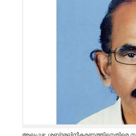
CINEMA
OPINION
PHOTOS
LIFESTYLE
SPIRITUAL
INFO+
ART
ASTRO
ആലപ്പുഴ: ശബ്‌ദമലിനീകരണത്തിനെതിരെ സ