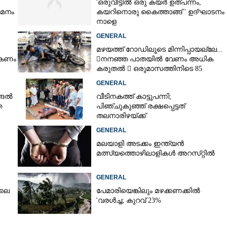
'ഒരുവീട്ടിൽ ഒരു കയർ ഉത്പന്നം,
യമനം
കയറിനൊരു കൈത്താങ്ങ് ' ഉദ്ഘാടനം
നാളെ
Copy Link
GENERAL
മഴയത്ത് റോഡിലൂടെ മിന്നിപ്പായല്ലേ...
 ഓർമ്മയായി
ൽകണം
നനഞ്ഞ പാതയിൽ വേണം അധിക
കരുതൽ  ഒരുമാസത്തിനിടെ 85
അപകടം
GENERAL
്ങൽ
വീടിനകത്ത് കാട്ടുപന്നി;
ത
പിഞ്ചുകുഞ്ഞ് രക്ഷപ്പെട്ടത്
തലനാരിഴയ്ക്ക്
GENERAL
മലയാളി അടക്കം ഇന്ത്യൻ
മത്സ്യത്തൊഴിലാളികൾ അറസ്‌റ്റിൽ
GENERAL
ിലെ
പേമാരിയെങ്കിലും മഴക്കണക്കിൽ
'വരൾച്ച; കുറവ് 23%