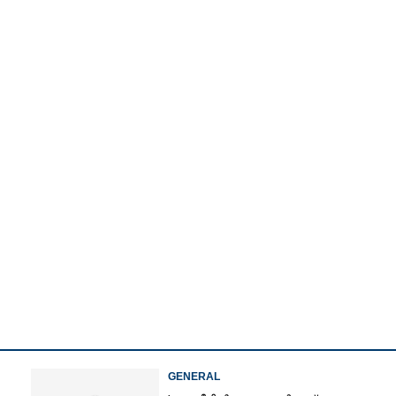
Watch More
Share this link
GENERAL