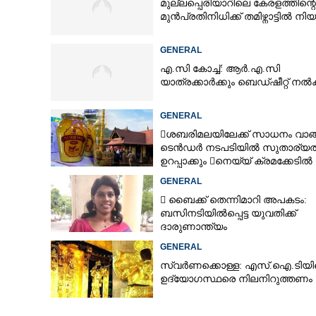
മുല്ലപ്പെരിയാറിലെ കേരളത്തിന്റെ
മുൻപ്രതിനിധിക്ക് തമിഴ്നാട്ടിൽ നി
GENERAL
എ.സി കോച്ച്: ആർ.എ.സി
പി.പി. സുമനൻ
യാത്രക്കാർക്കും ബെഡ്ഷീറ്റ് ന
GENERAL
ശബരിമലയിലേക്ക് സാധനം വാങ
ടെൻ‌ഡർ നടപടിയിൽ സുതാര്യ
ഉറപ്പാക്കും നെയ്യ് ക്രമക്കേടിൽ
തുടരന്വേഷണം
GENERAL
 ബൈക്ക് തെന്നിമാറി അപകടം:
ബസിനടിയിൽപ്പെട്ട യുവതിക്ക്
ദാരുണാന്ത്യം
GENERAL
സ്വർണക്കൊള്ള: എസ്.ഐ.ടിയ
ഉദ്യോഗസ്ഥരെ നിലനിറുത്തണം