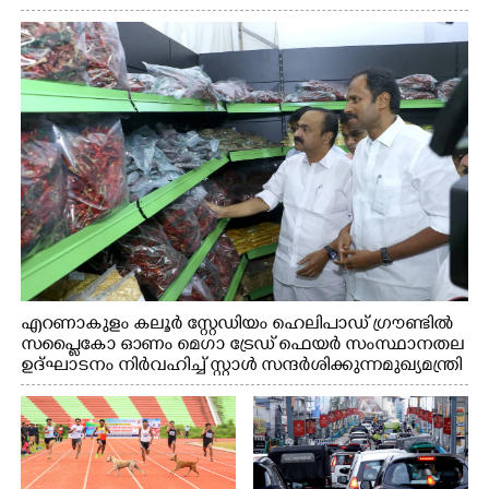
എറണാകുളം കലൂർ സ്റ്റേഡിയം ഹെലിപാഡ് ഗ്രൗണ്ടിൽ
സപ്ളൈകോ ഓണം മെഗാ ട്രേഡ് ഫെയർ സംസ്ഥാനതല
ഉദ്ഘാടനം നിർവഹിച്ച് സ്റ്റാൾ സന്ദർശിക്കുന്ന മുഖ്യമന്ത്രി
വി.ഡി. സതീശൻ. മന്ത്രി അനൂപ് ജേക്കബ് സമീപം