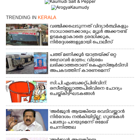
TRENDING IN
KERALA
വഞ്ചിക്കപ്പെടുന്നത് വിദ്യാർത്ഥികളും
സാധാരണക്കാരും; മ്യൂൾ അക്കൗണ്ട്
ഉടമകളാകാതെ ശ്രദ്ധിക്കുക,
നിർദ്ദേശങ്ങളുമായി പൊലീസ്
പത്ത് മണിക്കൂർ യാത്രയ്‌ക്ക് ഒറ്റ
ഡ്രൈവർ മാത്രം; വിശ്രമം
ലഭിക്കാത്തതാണ് കെഎസ്‌ആർടിസി
അപകടത്തിന് കാരണമെന്ന്
വിമർശനം
സി.പി.എം ബക്കറ്റ് പിരിവിന്:
രസീത് ഇല്ലാത്ത പിരിവിനെ ചോദ്യം
ചെയ്ത് കീഴ്ഘടകങ്ങൾ
'അർജുൻ ആയങ്കിയെ വെടിവയ്ക്കാൻ
നിർദേശം നൽകിയിട്ടില്ല'; ഗുണ്ടകൾ
പലതും പറയുമെന്ന് രമേശ്
ചെന്നിത്തല