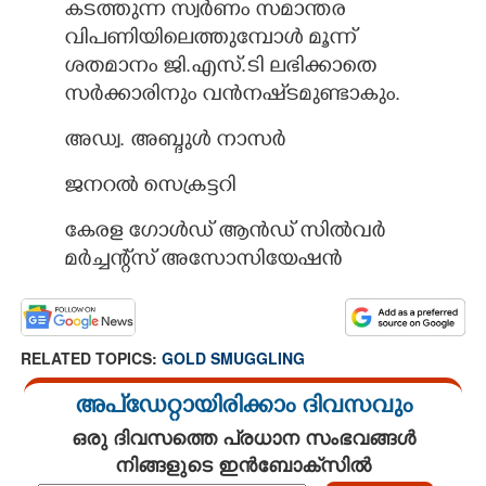
കടത്തുന്ന സ്വർണം സമാന്തര
വിപണിയിലെത്തുമ്പോൾ മൂന്ന്
ശതമാനം ജി.എസ്.ടി ലഭിക്കാതെ
സർക്കാരിനും വൻനഷ്‌ടമുണ്ടാകും.
അഡ്വ. അബ്ദുൾ നാസർ
ജനറൽ സെക്രട്ടറി
കേരള ഗോൾഡ് ആൻഡ് സിൽവർ
മർച്ചന്റ്സ് അസോസിയേഷൻ
RELATED TOPICS:
GOLD SMUGGLING
അപ്ഡേറ്റായിരിക്കാം ദിവസവും
ഒരു ദിവസത്തെ പ്രധാന സംഭവങ്ങൾ
നിങ്ങളുടെ ഇൻബോക്സിൽ