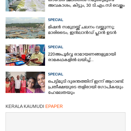
കാവേരി ജലത്തിൽ നമുക്കുമുണ്ട്
അവകാശം, കിട്ടും, 30 ടി.എം.സി വെള്ളം
SPECIAL
മിഷൻ സമുദ്ര‌യ്ക്ക് ചലനം വയ്ക്കുന്നു;
മാരിടൈം, ഇൻലാൻഡ് പ്ലാൻ ഉടൻ
SPECIAL
220 അപൂർവ്വ രാമായണങ്ങളുമായി
രാമകഥകളിൽ ലയിച്ച്...
SPECIAL
പെട്ടിമുടി ദുരന്തത്തിന് ഇന്ന് ആറാണ്ട്:
പ്രതീക്ഷയുടെ തളിരായി ഗോപികയും
ഹേമലതയും
KERALA KAUMUDI
EPAPER