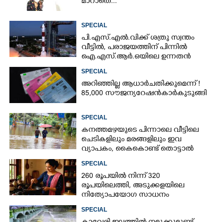
മാറാതെ...
SPECIAL
പി.എസ്.എൽ.വിക്ക് ശത്രു സ്വന്തം
വീട്ടിൽ,​ പരാജയത്തിന് പിന്നിൽ
ഐ.എസ്.ആർ.ഒയിലെ ഉന്നതൻ
SPECIAL
അറിഞ്ഞില്ല ആധാർ ചതിക്കുമെന്ന് !
85,000 സൗജന്യ റേഷൻകാർ കുടുങ്ങി
SPECIAL
കനത്തമഴയുടെ പിന്നാലെ വീട്ടിലെ
ചെടികളിലും മരങ്ങളിലും ഇവ
വ്യാപകം, കൈകൊണ്ട് തൊട്ടാൽ
രോഗമുറപ്പ്
SPECIAL
260 രൂപയിൽ നിന്ന് 320
രൂപയിലെത്തി, അടുക്കളയിലെ
നിത്യോപയോഗ സാധനം
വാങ്ങിയാൽ കൈപൊള്ളും
SPECIAL