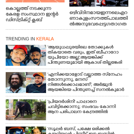
കൊല്ലത്ത് നടക്കുന്ന
ഒഴിവ് ദിനമായ ഇന്നലെ എറ
കേരള സംസ്ഥാന ഇന്റർ
ണാകുളം സൗത്ത് പാലത്തി
ഡിസ്ട്രിക്റ്റ് ക്ലബ്
ൽ അനുഭവപ്പെട്ട ഗതാഗത
അത്‌ലറ്റിക്
ക്കുരുക്ക്
ചാമ്പ്യൻഷിപ്പിൽ അണ്ടർ
20 ആൺകുട്ടികളുടെ 200
TRENDING IN
KERALA
മീറ്റർ ഓട്ടം ഫൈനൽ
'ആയുധപ്പുരയിലെ തോക്കുകൾ
മത്സരത്തിനിടെ സിന്തറ്റിക്
തികയാതെ വരും, ഇത് ബീഹാറോ
ട്രാക്കിന് കുറുകെ ഓടുന്ന
യുപിയോ അല്ല';ആയങ്കിക്ക്
നായകൾ.
പിന്തുണയുമായി ആകാശ് തില്ലങ്കേരി
'എനിക്കയാളോട് വല്ലാത്ത സ്‌നേഹം
തോന്നുന്നു, മനസ്
നിങ്ങൾക്കൊപ്പമാണ്'; അർജുൻ
ആയങ്കിയെ പിന്തുണച്ച് സനൽകുമാർ
'പ്രിയദർശിനി' പാപ്പാനെ
ചവിട്ടിക്കൊന്നു; സംഭവം കോന്നി
ആന പരിപാലന കേന്ദ്രത്തിൽ
'സൂപ്പർ ബസ്, പക്ഷേ ഒരിക്കൽ