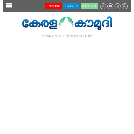
SECTIONS
ENGLISH
E-PAPER
KĀZHCHA
HOME
LATEST
SUNDAY, 09 AUGUST 2026 9.34 AM IST
AUDIO
NOTIFIED NEWS
POLL
KERALA
LOCAL
NEWS 360
CASE DIARY