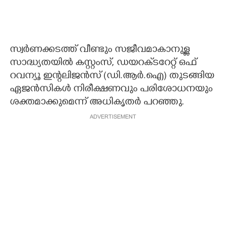
സ്വർണക്കടത്ത് വീണ്ടും സജീവമാകാനുള്ള
സാദ്ധ്യതയിൽ കസ്റ്റംസ്, ഡയറക്‌ടറേറ്റ് ഒഫ്
റവന്യൂ ഇന്റലിജൻസ് (ഡി.ആർ.ഐ) തുടങ്ങിയ
ഏജൻസികൾ നിരീക്ഷണവും പരിശോധനയും
ശക്തമാക്കുമെന്ന് അധികൃതർ പറഞ്ഞു.
ADVERTISEMENT