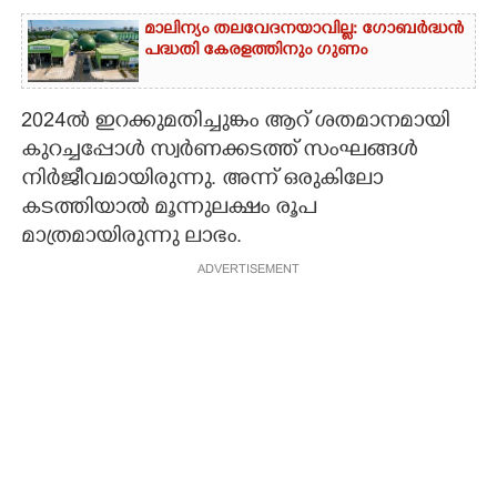
മാലിന്യം തലവേദനയാവില്ല: ഗോബർദ്ധൻ
പദ്ധതി കേരളത്തിനും ഗുണം
2024ൽ ഇറക്കുമതിച്ചുങ്കം ആറ് ശതമാനമായി
കുറച്ചപ്പോൾ സ്വർണക്കടത്ത് സംഘങ്ങൾ
നിർജീവമായിരുന്നു. അന്ന് ഒരുകിലോ
കടത്തിയാൽ മൂന്നുലക്ഷം രൂപ
മാത്രമായിരുന്നു ലാഭം.
ADVERTISEMENT