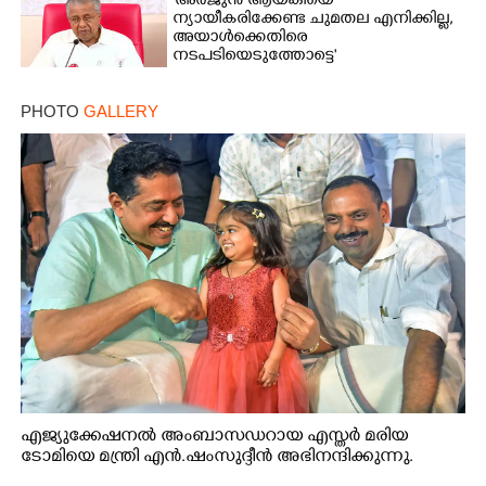
'അർജുൻ ആയങ്കിയെ
ന്യായീകരിക്കേണ്ട ചുമതല എനിക്കില്ല,
അയാൾക്കെതിരെ
നടപടിയെടുത്തോട്ടെ'
PHOTO
GALLERY
എജ്യുക്കേഷനൽ അംബാസഡറായ എസ്തർ മരിയ
ടോമിയെ മന്ത്രി എൻ.ഷംസുദ്ദീൻ അഭിനന്ദിക്കുന്നു.