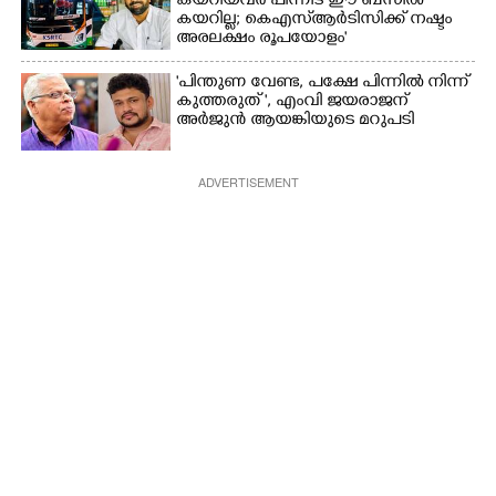
കയറിയവർ പിന്നീട് ഈ ബസിൽ
കയറില്ല; കെഎസ്ആർടിസിക്ക് നഷ്ടം
അരലക്ഷം രൂപയോളം'
"പിന്തുണ വേണ്ട,​ പക്ഷേ പിന്നിൽ നിന്ന്
കുത്തരുത് ", എംവി ജയരാജന്
അർജുൻ ആയങ്കിയുടെ മറുപടി
ADVERTISEMENT