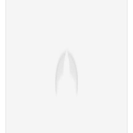
×
Share this link
Copy Link