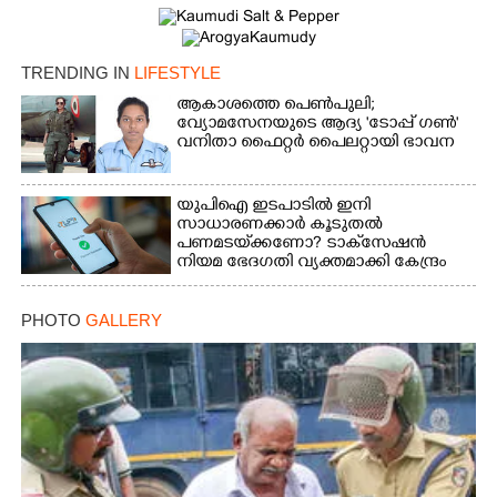
TRENDING IN
LIFESTYLE
ആകാശത്തെ പെൺപുലി;
വ്യോമസേനയുടെ ആദ്യ 'ടോപ്പ് ഗൺ'
വനിതാ ഫൈറ്റർ പൈലറ്റായി ഭാവന
×
Share this link
യുപിഐ ഇടപാടിൽ ഇനി
സാധാരണക്കാർ കൂടുതൽ
പണമടയ്‌ക്കണോ?​ ടാക്‌സേഷൻ
നിയമ ഭേദഗതി വ്യക്തമാക്കി കേന്ദ്രം
PHOTO
GALLERY
Copy Link