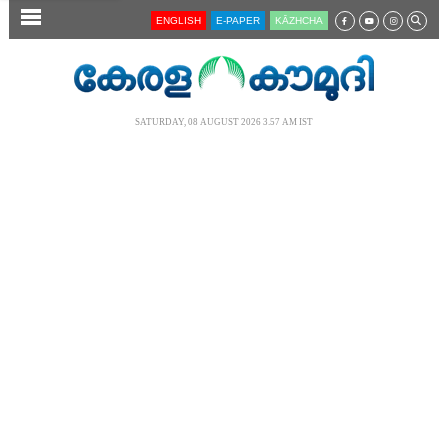
SECTIONS
ENGLISH
E-PAPER
KĀZHCHA
HOME
LATEST
SATURDAY, 08 AUGUST 2026 3.57 AM IST
AUDIO
NOTIFIED NEWS
POLL
KERALA
LOCAL
NEWS 360
CASE DIARY