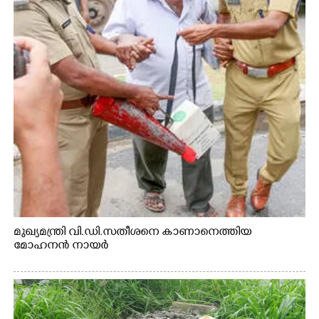
മുഖ്യമന്ത്രി വി.ഡി.സതീശനെ കാണാനെത്തിയ
മോഹനൻ നായർ