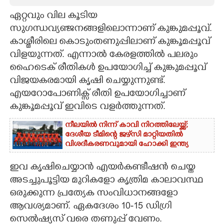
ഏറ്റവും വില കൂടിയ
CARTOONS
സുഗന്ധവ്യഞ്ജനങ്ങളിലൊന്നാണ് കുങ്കുമപ്പൂവ്.
കാശ്മീരിലെ കൊടുംതണുപ്പിലാണ് കുങ്കൂമപ്പൂവ്
LITERATURE
വിളയുന്നത്. എന്നാൽ കേരളത്തിൽ പലരും
ഹെെടെക് രീതികൾ ഉപയോഗിച്ച് കുങ്കുമപ്പൂവ്
ZOOM
വിജയകരമായി കൃഷി ചെയ്യുന്നുണ്ട്.
എയറോപോണിക്സ് രീതി ഉപയോഗിച്ചാണ്
CONTACT US
കുങ്കൂമപ്പൂവ് ഇവിടെ വളർത്തുന്നത്.
നീലയിൽ നിന്ന് കാവി നിറത്തിലേയ്ക്ക്;
ദേശീയ ടീമിന്റെ ജഴ്‌സി മാറ്റിയതിൽ
വിശദീകരണവുമായി ഹോക്കി ഇന്ത്യ
ഇവ കൃഷിചെയ്യാൻ എയർകണ്ടീഷൻ ചെയ്ത
അടച്ചുപൂട്ടിയ മുറികളോ കൃത്രിമ കാലാവസ്ഥ
ഒരുക്കുന്ന പ്രത്യേക സംവിധാനങ്ങളോ
ആവശ്യമാണ്. ഏകദേശം 10-15 ഡിഗ്രി
സെൽഷ്യസ് വരെ തണുപ്പ് വേണം.