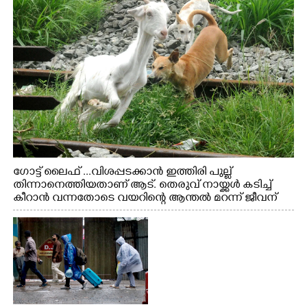
ഗോട്ട് ലൈഫ് ...വിശപ്പടക്കാൻ ഇത്തിരി പുല്ല്
തിന്നാനെത്തിയതാണ് ആട്. തെരുവ് നായ്ക്കൾ കടിച്ച്
കീറാൻ വന്നതോടെ വയറിന്റെ ആന്തൽ മറന്ന് ജീവന്
വേണ്ടിയായി ഓട്ടം. എറണാകുളം വാത്തുരുത്തിയിൽ
നിന്നുള്ള കാഴ്ച