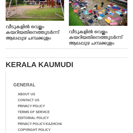
വീടുകളിൽ വെള്ളം
വീടുകളിൽ വെള്ളം
കയറിയതിനെത്തുടർന്ന്
കയറിയതിനെത്തുടർന്ന്
ആലപ്പുഴ ചമ്പക്കുളം
ആലപ്പുഴ ചമ്പക്കുളം
ഫാദർ തോമസ്
ഫാദർ തോമസ്
പോരൂക്കര സെൻട്രൽ
പോരൂക്കര സെൻട്രൽ
സ്കൂളിലെ ദുരിതാശ്വാസ
സ്കൂളിലെ ദുരിതാശ്വാസ
ക്യാമ്പിലെത്തിയവർ
KERALA KAUMUDI
ക്യാമ്പിലെത്തിയവർ മഴ
വസ്ത്രങ്ങൾ
മാറിനിന്ന ഇടവേളയിൽ
ഉണക്കാനിട്ടിരിക്കുന്ന
ക്യാമ്പ് പരിസരത്ത്
ഗോൾപോസ്റ്റിന് മുന്നിൽ
വസ്ത്രങ്ങൾ
ഫുട്ബോൾ കളികളിൽ
GENERAL
ഉണക്കാനിടുന്ന കാഴ്ച.
ഏർപ്പെട്ടിരിക്കുന്ന
കുട്ടികൾ
ABOUT US
CONTACT US
PRIVACY POLICY
TERMS OF SERVICE
EDITORIAL POLICY
PRIVACY POLICY-KAZHCHA
COPYRIGHT POLICY