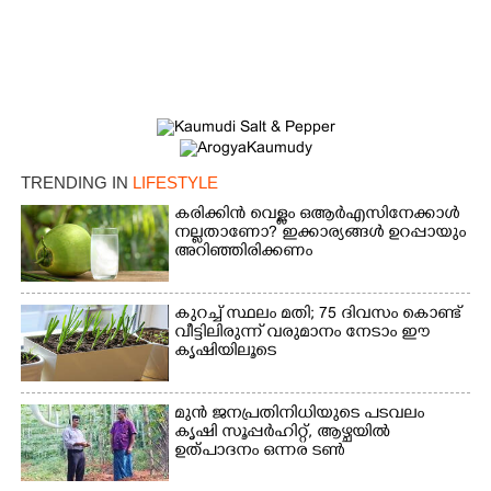
TRENDING IN
LIFESTYLE
കരിക്കിൻ വെള്ളം ഒആർഎസിനേക്കാൾ
×
Share this link
നല്ലതാണോ? ഇക്കാര്യങ്ങൾ ഉറപ്പായും
അറിഞ്ഞിരിക്കണം
കുറച്ച് സ്ഥലം മതി; 75 ദിവസം കൊണ്ട്
വീട്ടിലിരുന്ന് വരുമാനം നേടാം ഈ
കൃഷിയിലൂടെ
Copy Link
മുൻ ജനപ്രതിനിധിയുടെ പടവലം
കൃഷി സൂപ്പർഹിറ്റ്,​ ആഴ്ചയിൽ
ഉത്പാദനം ഒന്നര ടൺ