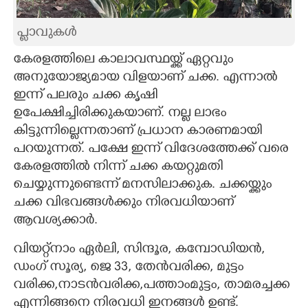
CARTOONS
പ്ലാവുകൾ
കേരളത്തിലെ കാലാവസ്ഥയ്ക്ക് ഏറ്റവും
LITERATURE
അനുയോജ്യമായ വിളയാണ് ചക്ക. എന്നാൽ
ഇന്ന് പലരും ചക്ക കൃഷി
ZOOM
ഉപേക്ഷിച്ചിരിക്കുകയാണ്. നല്ല ലാഭം
കിട്ടുന്നില്ലെന്നതാണ് പ്രധാന കാരണമായി
CONTACT US
പറയുന്നത്. പക്ഷേ ഇന്ന് വിദേശത്തേക്ക് വരെ
കേരളത്തിൽ നിന്ന് ചക്ക കയറ്റുമതി
ചെയ്യുന്നുണ്ടെന്ന് മനസിലാക്കുക. ചക്കയ്ക്കും
ചക്ക വിഭവങ്ങൾക്കും നിരവധിയാണ്
ആവശ്യക്കാർ.
വിയറ്റ്‌നാം ഏർലി, സിന്ദൂര, കമ്പോഡിയൻ,
ഡംഗ് സൂര്യ, ജെ 33, തേൻവരിക്ക, മുട്ടം
വരിക്ക,നാടൻവരിക്ക,പത്താംമുട്ടം, താമരച്ചക്ക
എന്നിങ്ങനെ നിരവധി ഇനങ്ങൾ ഉണ്ട്.