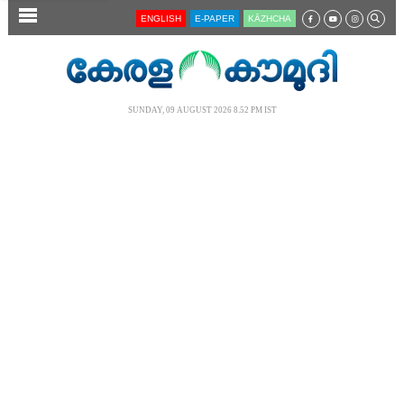
SECTIONS
ENGLISH
E-PAPER
KĀZHCHA
HOME
LATEST
SUNDAY, 09 AUGUST 2026 8.52 PM IST
AUDIO
NOTIFIED NEWS
POLL
KERALA
LOCAL
NEWS 360
CASE DIARY