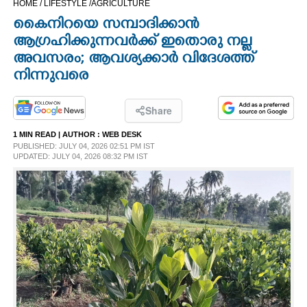
HOME /
LIFESTYLE /
AGRICULTURE
CINEMA
കെെനിറയെ സമ്പാദിക്കാൻ
ആഗ്രഹിക്കുന്നവർക്ക് ഇതൊരു നല്ല
OPINION
അവസരം; ആവശ്യക്കാർ വിദേശത്ത്
നിന്നുവരെ
PHOTOS
Share
LIFESTYLE
1 MIN READ
| AUTHOR :
WEB DESK
PUBLISHED: JULY 04, 2026 02:51 PM IST
UPDATED: JULY 04, 2026 08:32 PM IST
SPIRITUAL
INFO+
ART
ASTRO