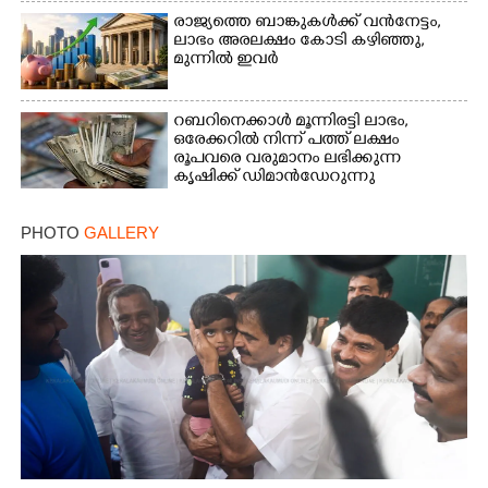
രാജ്യത്തെ ബാങ്കുകൾക്ക് വൻനേട്ടം,​
ലാഭം അരലക്ഷം കോടി കഴിഞ്ഞു,​
മുന്നിൽ ഇവർ
റബറിനെക്കാൾ മൂന്നിരട്ടി ലാഭം,​
ഒരേക്കറിൽ നിന്ന് പത്ത് ലക്ഷം
രൂപവരെ വരുമാനം ലഭിക്കുന്ന
കൃഷിക്ക് ഡിമാൻഡേറുന്നു
PHOTO
GALLERY